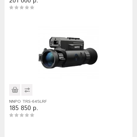
201 000 р.
NNPO TRS-645LRF
185 850 р.