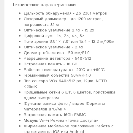
Технические характеристики
Дальность обнаружения - до 2361 метров
Лазерный дальномер - до 1200 метров,
погрешность ±1 м
Оптическое увеличение 2,4х - 19,2х
Цифровой зум - 1×, 2×, 4×, 8×
Поле зрения 8,8° × 7,0° или 15,4 - 12,2 м/100м
Оптическое увеличение - 2.4x
Диаметр объектива - 50 мм/F1.0
Разрешение детектора - 640×512
Встроенная память - 16 GB
Рабочая температура от -20°C до +60°C
Германиевый объектив 50мм/F1.0
Тип сенсора VOx 640×512 рх, 12μm, NETD
<25mK
Прицельные сетки 6 шт, 6 цветов, пристрелка
одним выстрелом
Функции записи фото / видео Форматы
материалов JPG/MP4
Встроенная память 16Gb EMMC
Модуль Wi-Fi Режим «Точка доступа»
Фирменное мобильное приложение Работа с
гаджетами на iOS или Android