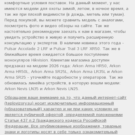
комфортные условия поставок. На данный момент, у нас
имеются модели для охоты зимой, летом, в ночное время, а
так же при плохой видимости (в дождь, метель или туман).
Перед покупкой, вы можете сравнить модель с аналогами,
посмотреть фото и видео обзоры на сайте. Так же
настоятельно рекомендуем заехать к нам в магазин, чтобы
увидеть устройство в живую и получить расширенную
консультацию у экспертов. В наличии новинка этого года -
Pulsar Accolade 2 LRF
и
Pulsar Trail 3 LRF XR50
. Так же в
ближайшее время ожидается большое поступление
монокуляров Hikvision
. Клиентам магазина доступен
предзаказ на модели 2026 года:
Arkon Arma HR50
,
Arkon
Arma HR50L
,
Arkon Arma SR25L
,
Arkon Arma LR35L
и
Arkon
Arma SR25
- уточняйте подробности у операторов. Так же
обновилась линейка устройств, в которую вошли модели:
Arkon Nevis LN35
и
Arkon Nevis LN25
.
Обращаем ваше внимание на то, что данный интернет-сайт
(teplovizory.su) носит исключительно информационный
(образовательный) характер и ни при каких условиях не
является публичной офертой, определяемой положениями
Статьи 437 п.2 Гражданского кодекса Российской
Федерации. Все опубликованные изображения, товарные
знаки и логотипы носят в себе только ознакомительный