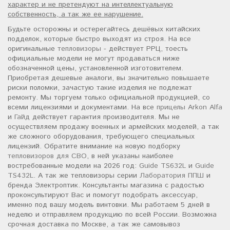
характер и не претендуют на интеллектуальную
собственность, а так же ее нарушение.
Будьте осторожны и остерегайтесь дешёвых китайских
подделок, которые быстро выходят из строя. На все
оригинальные
тепловизоры
- действует РРЦ, тоесть
официальные модели не могут продаваться ниже
обозначенной цены, установленной изготовителем.
Приобретая дешевые аналоги, вы значительно повышаете
риски поломки, зачастую такие изделия не подлежат
ремонту. Мы торгуем только официальной продукцией, со
всеми лицензиями и документами. На все
прицелы Arkon Alfa
и
Гайд
действует гарантия производителя. Мы не
осуществляем продажу военных и армейских моделей, а так
же сложного оборудования, требующего специальных
лицензий. Обратите внимание на новую подборку
тепловизоров для СВО
, в ней указаны наиболее
востребованные модели на 2026 год:
Guide TS632L
и
Guide
TS432L
. А так же тепловизоры серии
Лаборатория ППШ
и
бренда Электроптик. Консультанты магазина с радостью
проконсультируют Вас и помогут подобрать аксессуар,
именно под вашу модель винтовки. Мы работаем 5 дней в
неделю и отправляем продукцию по всей России. Возможна
срочная доставка по Москве, а так же самовывоз