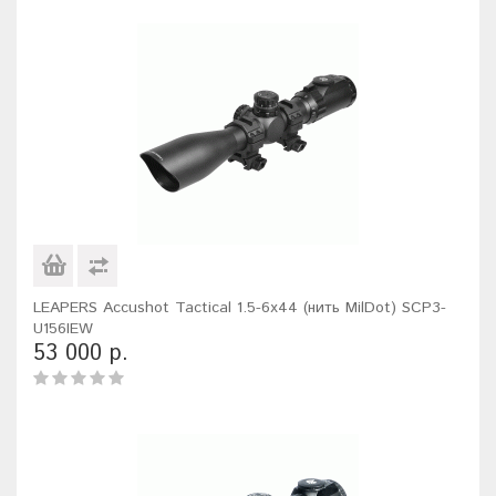
LEAPERS Accushot Tactical 1.5-6x44 (нить MilDot) SCP3-
U156IEW
53 000 р.