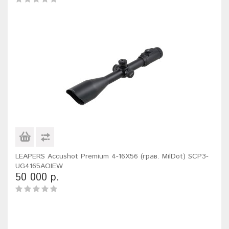
LEAPERS Accushot Premium 4-16X56 (грав. MilDot) SCP3-
UG4165AOIEW
50 000 р.