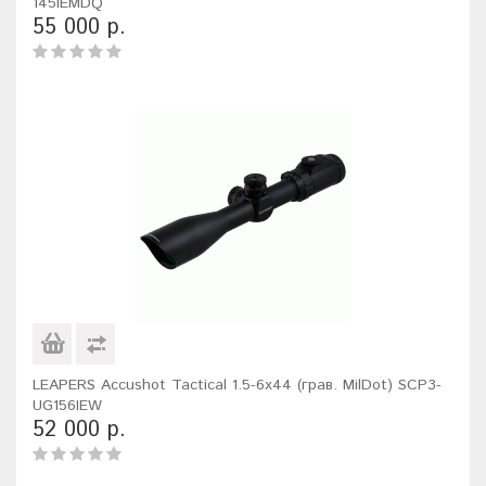
145IEMDQ
55 000 р.
LEAPERS Accushot Tactical 1.5-6x44 (грав. MilDot) SCP3-
UG156IEW
52 000 р.