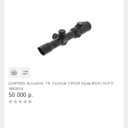
LEAPERS Accushot T8 Tactical 1-8X28 (грав.BG4) SCP3-
18IEBG4
50 000 р.