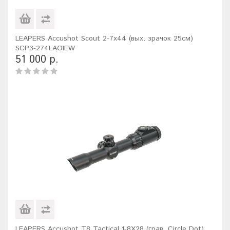
LEAPERS Accushot Scout 2-7x44 (вых. зрачок 25см)
SCP3-274LAOIEW
51 000 р.
LEAPERS Accushot T8 Tactical 1-8X28 (грав. Circle Dot)