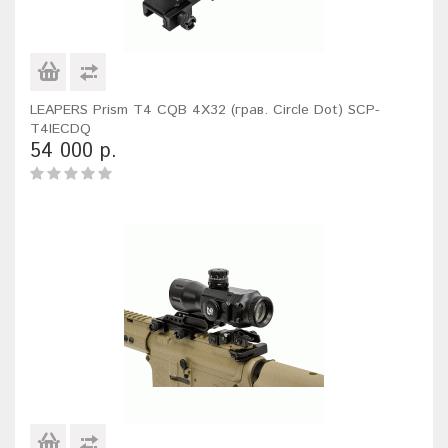
LEAPERS Prism T4 CQB 4X32 (грав. Circle Dot) SCP-
T4IECDQ
54 000 р.