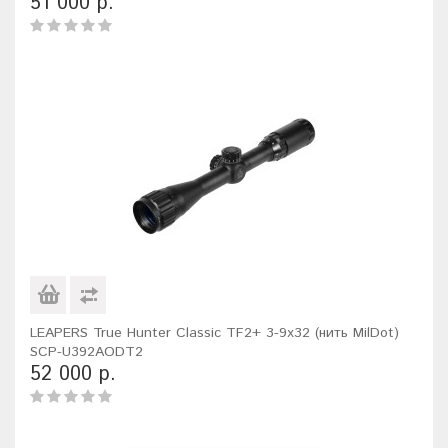
51 000 р.
LEAPERS True Hunter Classic TF2+ 3-9x32 (нить MilDot)
SCP-U392AODT2
52 000 р.