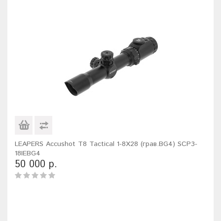
LEAPERS Accushot T8 Tactical 1-8X28 (грав.BG4) SCP3-
18IEBG4
50 000 р.