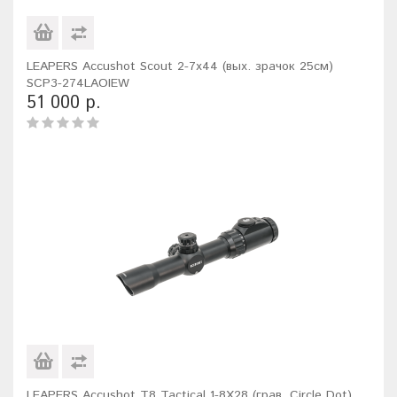
LEAPERS Accushot Scout 2-7x44 (вых. зрачок 25см)
SCP3-274LAOIEW
51 000 р.
LEAPERS Accushot T8 Tactical 1-8X28 (грав. Circle Dot)