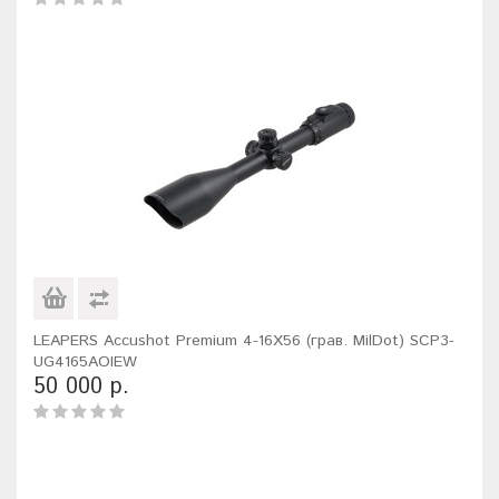
LEAPERS Accushot Premium 4-16X56 (грав. MilDot) SCP3-
UG4165AOIEW
50 000 р.