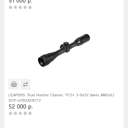
51 000 р.
LEAPERS True Hunter Classic TF2+ 3-9x32 (нить MilDot)
SCP-U392AODT2
52 000 р.