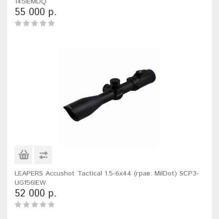
145IEMDQ
55 000 р.
LEAPERS Accushot Tactical 1.5-6x44 (грав. MilDot) SCP3-
UG156IEW
52 000 р.