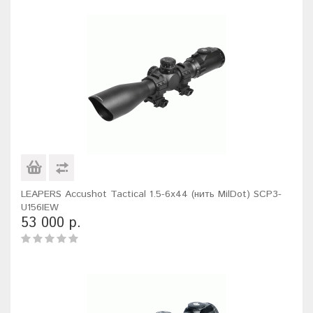
LEAPERS Accushot Tactical 1.5-6x44 (нить MilDot) SCP3-
U156IEW
53 000 р.