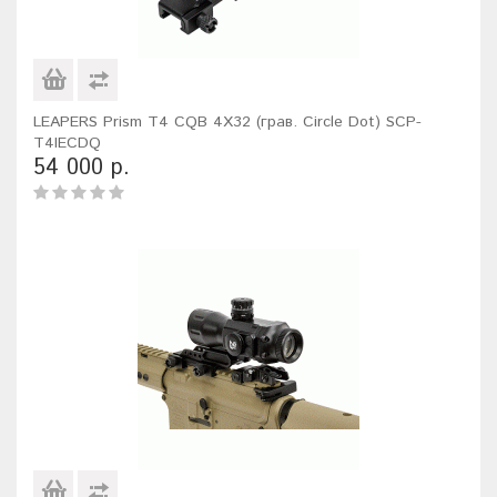
LEAPERS Prism T4 CQB 4X32 (грав. Circle Dot) SCP-
T4IECDQ
54 000 р.