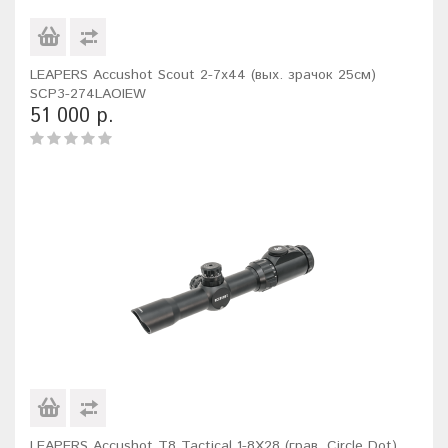
LEAPERS Accushot Scout 2-7x44 (вых. зрачок 25см)
SCP3-274LAOIEW
51 000 р.
LEAPERS Accushot T8 Tactical 1-8X28 (грав. Circle Dot)