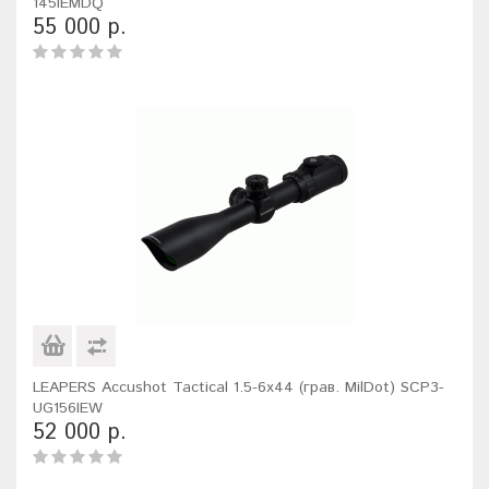
145IEMDQ
55 000 р.
LEAPERS Accushot Tactical 1.5-6x44 (грав. MilDot) SCP3-
UG156IEW
52 000 р.