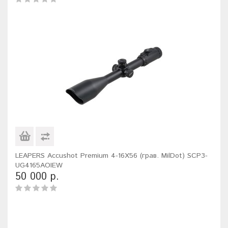
LEAPERS Accushot Premium 4-16X56 (грав. MilDot) SCP3-
UG4165AOIEW
50 000 р.