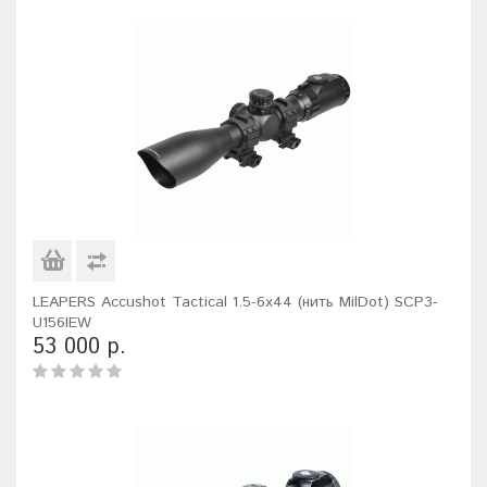
LEAPERS Accushot Tactical 1.5-6x44 (нить MilDot) SCP3-
U156IEW
53 000 р.