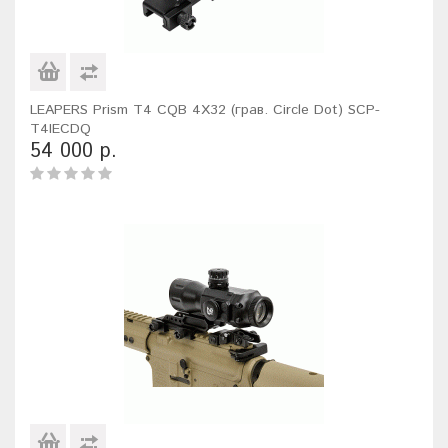
LEAPERS Prism T4 CQB 4X32 (грав. Circle Dot) SCP-
T4IECDQ
54 000 р.