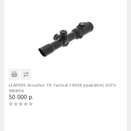
LEAPERS Accushot T8 Tactical 1-8X28 (грав.BG4) SCP3-
18IEBG4
50 000 р.