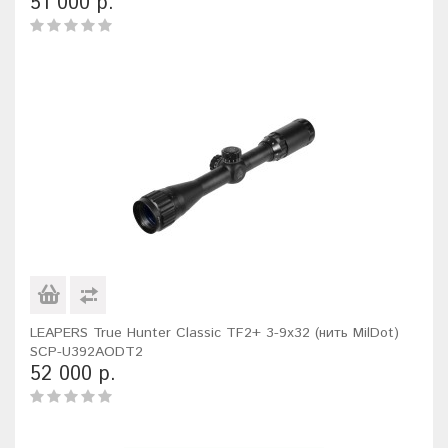
51 000 р.
LEAPERS True Hunter Classic TF2+ 3-9x32 (нить MilDot)
SCP-U392AODT2
52 000 р.