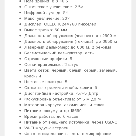
Поле зрения: 8,8°×6,6°
Оптическое увеличение: 2.5×
Цифровой зум: до 8×
Макс. увеличение: 20×
Дисплей: OLED, 1024×768 пикселей
Вынос зрачка: 50 мм
Дальность обнаружения (человек): до 2500 м
Дальность обнаружения (техника): до 3850 м
Лазерный дальномер: до 800 м, 2 режима
Баллистический калькулятор: есть
Стрелковые профили: 5
Сетки прицельные: 8 штук
Цвета сеток: чёрный, белый, серый, зелёный,
красный
Цветовые палитры: 5
Сюжетные режимы изображения: 5
Диоптрийная настройка: -5/+5 Дптр
Фокусировка объектива: от 5 м до ∞
Материал корпуса: алюминиевый сплав
Питание: аккумулятор 18650
Время работы: до 6 часов
Питание от внешнего источника: через USB-C
Wi-Fi модуль: встроен
Фото- и видеозапись: есть, с микрофоном