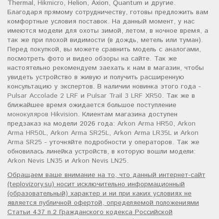
Thermal,
Hikmicro
, Helion, Axion, Quantum и другие.
Благодаря прямому сотрудничеству, готовы предложить вам
комфортные условия поставок. На данный момент, у нас
имеются модели для охоты зимой, летом, в ночное время, а
так же при плохой видимости (в дождь, метель или туман).
Перед покупкой, вы можете сравнить модель с аналогами,
посмотреть фото и видео обзоры на сайте. Так же
настоятельно рекомендуем заехать к нам в магазин, чтобы
увидеть устройство в живую и получить расширенную
консультацию у экспертов. В наличии новинка этого года -
Pulsar Accolade 2 LRF
и
Pulsar Trail 3 LRF XR50
. Так же в
ближайшее время ожидается большое поступление
монокуляров Hikvision
. Клиентам магазина доступен
предзаказ на модели 2026 года:
Arkon Arma HR50
,
Arkon
Arma HR50L
,
Arkon Arma SR25L
,
Arkon Arma LR35L
и
Arkon
Arma SR25
- уточняйте подробности у операторов. Так же
обновилась линейка устройств, в которую вошли модели:
Arkon Nevis LN35
и
Arkon Nevis LN25
.
Обращаем ваше внимание на то, что данный интернет-сайт
(teplovizory.su) носит исключительно информационный
(образовательный) характер и ни при каких условиях не
является публичной офертой, определяемой положениями
Статьи 437 п.2 Гражданского кодекса Российской