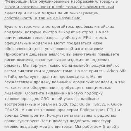
Федерации. Все опубликованные изображения, товарные
знаки и логотипы носят в себе только ознакомительный
характер и не претендуют на интеллектуальную
собственность, а так же ее нарушение.
Будьте осторожны и остерегайтесь дешёвых китайских
подделок, которые быстро выходят из строя. На все
оригинальные
тепловизоры
- действует РРЦ, тоесть
официальные модели не могут продаваться ниже
обозначенной цены, установленной изготовителем.
Приобретая дешевые аналоги, вы значительно повышаете
риски поломки, зачастую такие изделия не подлежат
ремонту. Мы торгуем только официальной продукцией, со
всеми лицензиями и документами. На все
прицелы Arkon Alfa
и
Гайд
действует гарантия производителя. Мы не
осуществляем продажу военных и армейских моделей, а так
же сложного оборудования, требующего специальных
лицензий. Обратите внимание на новую подборку
тепловизоров для СВО
, в ней указаны наиболее
востребованные модели на 2026 год:
Guide TS632L
и
Guide
TS432L
. А так же тепловизоры серии
Лаборатория ППШ
и
бренда Электроптик. Консультанты магазина с радостью
проконсультируют Вас и помогут подобрать аксессуар,
именно под вашу модель винтовки. Мы работаем 5 дней в