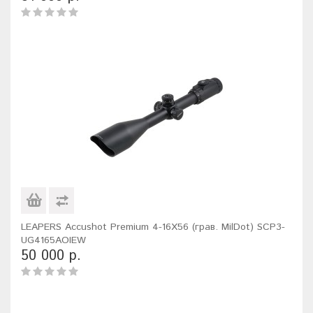
LEAPERS Accushot Premium 4-16X56 (грав. MilDot) SCP3-
UG4165AOIEW
50 000 р.