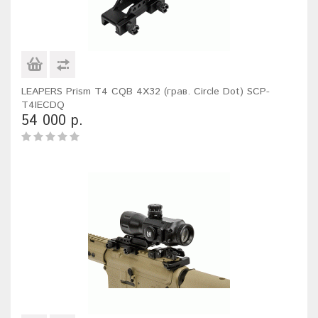
LEAPERS Prism T4 CQB 4X32 (грав. Circle Dot) SCP-
T4IECDQ
54 000 р.