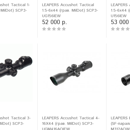
hot Tactical 1-
LEAPERS Accushot Tactical
LEAPERS A
 MilDot) SCP3-
1.5-6x44 (грав. MilDot) SCP3-
1.5-6x44 
ловизорах Atak не
"Искал универсальный
UG156IEW
U156IEW
ибо консультантам,
тепловизор для охоты днем и
52 000 р.
53 000
рать отличную и
ночью. Спасибо Семену за
дель. Взял
грамотную консультацию. Очень
доволен своим прицелом
Nocpix
."
Виктор Жунов
Евгений Стародуб
. Санкт-Петербург
г. Екатеринбург
shot Tactical 3-
LEAPERS Accushot Tactical 4-
LEAPERS 
ilDot) SCP3-
16X44 (грав. MilDot) SCP3-
(SF-парал
UGM416AOIEW
M312AO