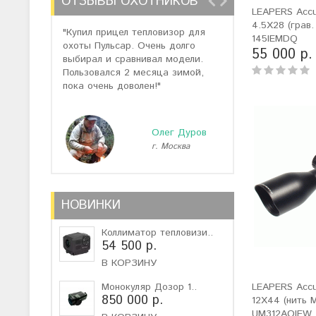
ОТЗЫВЫ ОХОТНИКОВ
LEAPERS Accus
4.5X28 (грав.
"Купил прицел тепловизор для
"Отзывов о теп
145IEMDQ
охоты Пульсар. Очень долго
много, но спас
55 000 р.
выбирал и сравнивал модели.
помогли подоб
Пользовался 2 месяца зимой,
не дорогую мо
пока очень доволен!"
монокуляр."
Олег Дуров
г. Москва
г
НОВИНКИ
Коллиматор тепловизи..
54 500 р.
В КОРЗИНУ
Монокуляр Дозор 1..
LEAPERS Accu
850 000 р.
12X44 (нить M
UM312AOIEW