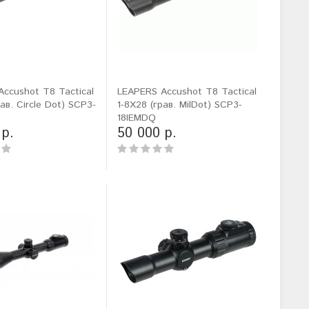
ccushot T8 Tactical
LEAPERS Accushot T8 Tactical
ав. Circle Dot) SCP3-
1-8X28 (грав. MilDot) SCP3-
18IEMDQ
 р.
50 000 р.