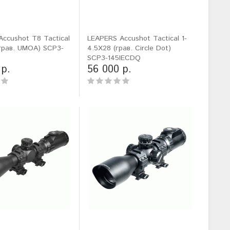
ccushot T8 Tactical
LEAPERS Accushot Tactical 1-
грав. UMOA) SCP3-
4.5X28 (грав. Circle Dot)
SCP3-145IECDQ
 р.
56 000 р.