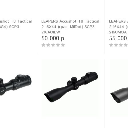
shot T8 Tactical
LEAPERS Accushot T8 Tactical
LEAPERS A
.BG4) SCP3-
2-16X44 (грав. MilDot) SCP3-
2-16X44 (
216AOIEW
216UMOA
50 000 р.
55 000