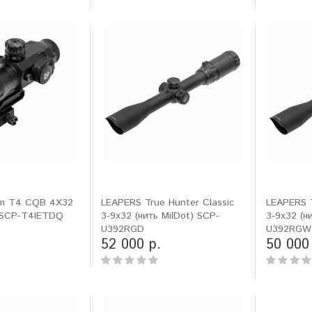
sm T4 CQB 4X32
LEAPERS True Hunter Classic
LEAPERS T
) SCP-T4IETDQ
3-9x32 (нить MilDot) SCP-
3-9x32 (н
U392RGD
U392RGW
52 000 р.
50 000