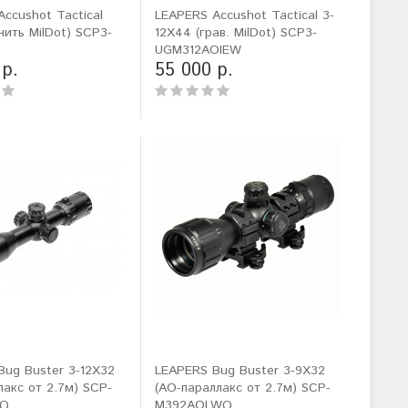
ccushot Tactical
LEAPERS Accushot Tactical 3-
(нить MilDot) SCP3-
12X44 (грав. MilDot) SCP3-
UGM312AOIEW
 р.
55 000 р.
Bug Buster 3-12X32
LEAPERS Bug Buster 3-9X32
лакс от 2.7м) SCP-
(AO-параллакс от 2.7м) SCP-
WQ
M392AOLWQ