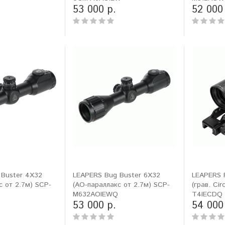
53 000 р.
52 000
 Buster 4X32
LEAPERS Bug Buster 6X32
LEAPERS 
с от 2.7м) SCP-
(AO-параллакс от 2.7м) SCP-
(грав. Cir
Q
M632AOIEWQ
T4IECDQ
53 000 р.
54 000