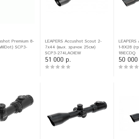
shot Premium 8-
LEAPERS Accushot Scout 2-
LEAPERS A
MilDot) SCP3-
7x44 (вых. зрачок 25см)
1-8X28 (гр
SCP3-274LAOIEW
18IECDQ
51 000 р.
50 000