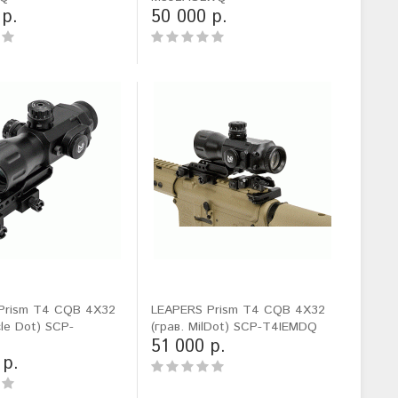
 р.
50 000 р.
Prism T4 CQB 4X32
LEAPERS Prism T4 CQB 4X32
cle Dot) SCP-
(грав. MilDot) SCP-T4IEMDQ
51 000 р.
 р.