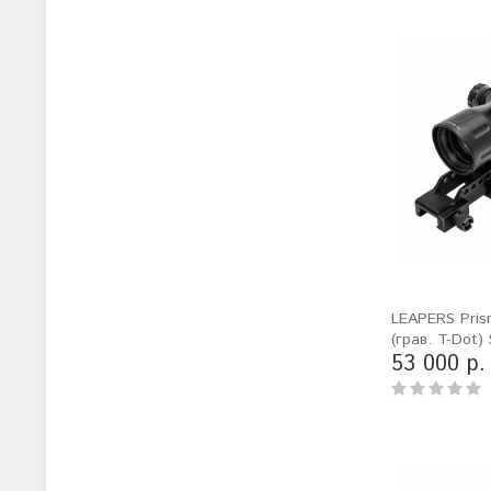
LEAPERS Pri
(грав. T-Dot
53 000 р.