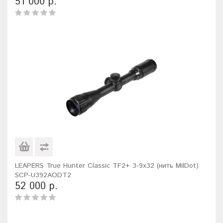
51 000 р.
LEAPERS True Hunter Classic TF2+ 3-9x32 (нить MilDot)
SCP-U392AODT2
52 000 р.