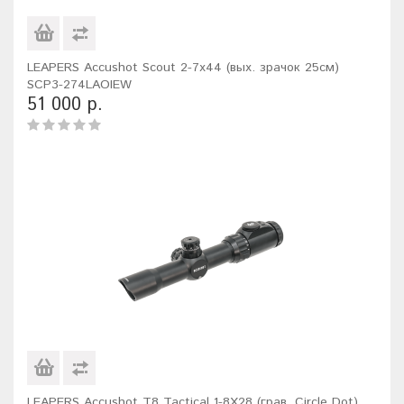
LEAPERS Accushot Scout 2-7x44 (вых. зрачок 25см)
SCP3-274LAOIEW
51 000 р.
LEAPERS Accushot T8 Tactical 1-8X28 (грав. Circle Dot)