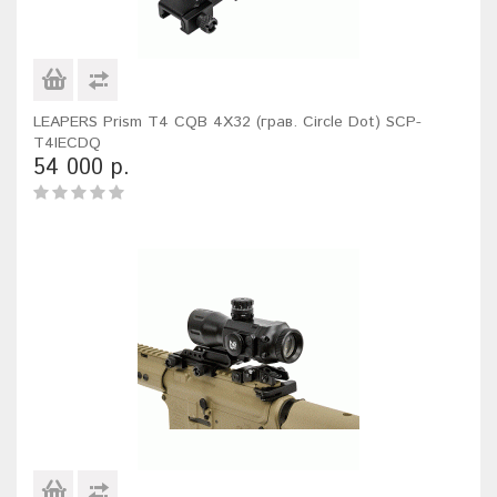
LEAPERS Prism T4 CQB 4X32 (грав. Circle Dot) SCP-
T4IECDQ
54 000 р.