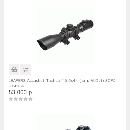
LEAPERS Accushot Tactical 1.5-6x44 (нить MilDot) SCP3-
U156IEW
53 000 р.