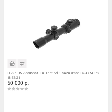
LEAPERS Accushot T8 Tactical 1-8X28 (грав.BG4) SCP3-
18IEBG4
50 000 р.