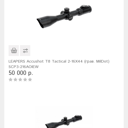
LEAPERS Accushot T8 Tactical 2-16X44 (грав. MilDot)
SCP3-216AOIEW
50 000 р.