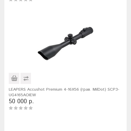
LEAPERS Accushot Premium 4-16X56 (грав. MilDot) SCP3-
UG4165AOIEW
50 000 р.