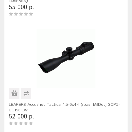
145IEMDQ
55 000 р.
LEAPERS Accushot Tactical 1.5-6x44 (грав. MilDot) SCP3-
UG156IEW
52 000 р.