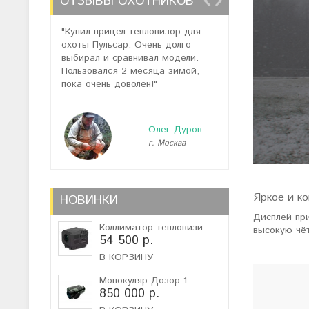
ОТЗЫВЫ ОХОТНИКОВ
"Купил прицел тепловизор для
"Отзывов о теп
охоты Пульсар. Очень долго
много, но спас
выбирал и сравнивал модели.
помогли подоб
Пользовался 2 месяца зимой,
не дорогую мо
пока очень доволен!"
монокуляр."
Олег Дуров
г. Москва
г
Яркое и к
НОВИНКИ
Дисплей пр
Коллиматор тепловизи..
высокую чёт
54 500 р.
В КОРЗИНУ
Монокуляр Дозор 1..
850 000 р.