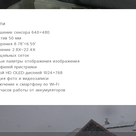
ти
шение сенсора 640×480
тив 50 мм
зрения 8.78°×6.59°
чение 2.8X~22.4X
ицельных сеток
ые палитры отображения изображения
офилей пристрелки
ой HD OLED-дисплей 1024×768
ия фото и видеозаписи
ючение к смартфону по Wi-Fi
 часов работы от аккумуляторов