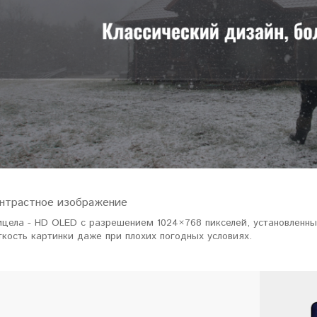
ловизорах Atak не
"Искал универсальный
ибо консультантам,
тепловизор для охоты днем и
рать отличную и
ночью. Спасибо Семену за
дель. Взял
грамотную консультацию. Очень
доволен своим прицелом
Nocpix
."
Виктор Жунов
Евгений Стародуб
. Санкт-Петербург
г. Екатеринбург
онтрастное изображение
ицела - HD OLED с разрешением 1024×768 пикселей, установленны
кость картинки даже при плохих погодных условиях.