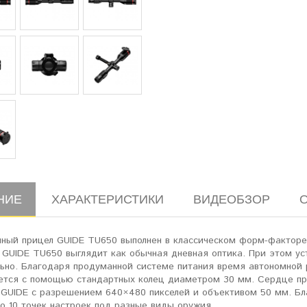
НИЕ
ХАРАКТЕРИСТИКИ
ВИДЕОБЗОР
нный прицел GUIDE TU650 выполнен в классическом форм-факторе 
 GUIDE TU650 выглядит как обычная дневная оптика. При этом уст
льно. Благодаря продуманной системе питания время автономной 
ется с помощью стандартных колец диаметром 30 мм. Сердце при
 GUIDE с разрешением 640×480 пикселей и объективом 50 мм. Б
о 10 точек настроек под разные виды оружия.