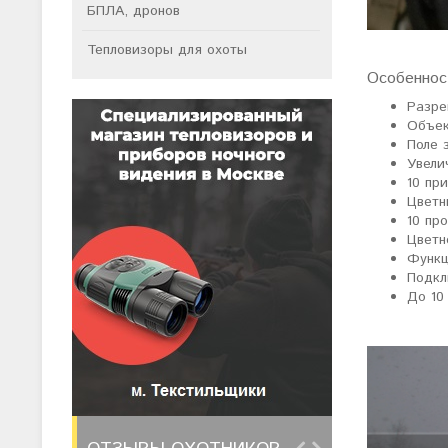
БПЛА, дронов
Тепловизоры для охоты
Особеннос
Разре
Объек
Поле 
Увели
10 пр
Цветн
10 пр
Цветн
Функц
Подкл
До 10