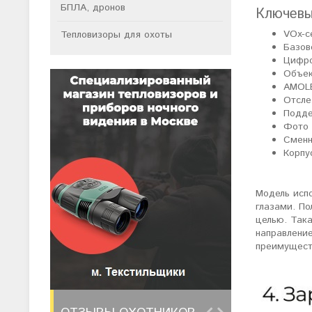
БПЛА, дронов
Ключевы
VOx-с
Тепловизоры для охоты
Базов
Цифро
Объек
AMOLE
Отсле
Подде
Фото 
Сменн
Корпу
Модель испо
глазами. По
целью. Так
направление
преимуществ