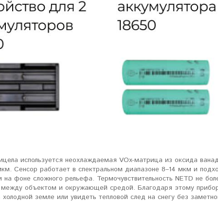
ловизорах Atak не
"Искал универсальный
ибо консультантам,
тепловизор для охоты днем и
рать отличную и
ночью. Спасибо Семену за
дель. Взял
грамотную консультацию. Очень
доволен своим прицелом
Nocpix
."
Виктор Жунов
Евгений Стародуб
. Санкт-Петербург
г. Екатеринбург
рицела используется неохлаждаемая VOx-матрица из оксида вана
мкм. Сенсор работает в спектральном диапазоне 8–14 мкм и подх
и на фоне сложного рельефа. Термочувствительность NETD не бол
 между объектом и окружающей средой. Благодаря этому прибор 
 холодной земле или увидеть тепловой след на снегу без заметн