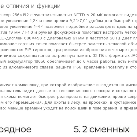
е отличия и функции
енсор 256×192 с чувствительностью NETD ≤ 20 мК помогает видет
ое увеличение 1,2× и поле зрения 9,2°×7,0° удобны для быстрой с
вое увеличение 1–4× позволяет подробнее рассмотреть цель на с
тив 19 мм / F1,0 и ручная фокусировка помогают настроить четк
D-дисплей 600×450 с диагональю 61 мм и частотой 50 Гц дает пл
живание горячих точек помогает быстрее заметить тепловой объ
рживаются PiP, гироскоп, три режима изображения и четыре цве
и видео сохраняются во встроенную память 32 ГБ в форматах JP
ый аккумулятор 18650 обеспечивает до 6 часов работы, есть инт
с из алюминиевого сплава, защита IP66, крепление Picatinny и ст
льзует компоновку, при которой изображение выводится на диспл
льзователь видит данные от тепловизионного сенсора и сохраняе
ая схема помогает быстрее реагировать на движение, проще сопр
м его перемещения. Для охоты в лесу, на просеках, в кустарнике
о: меньше времени уходит на поиск цели в поле зрения, а прице