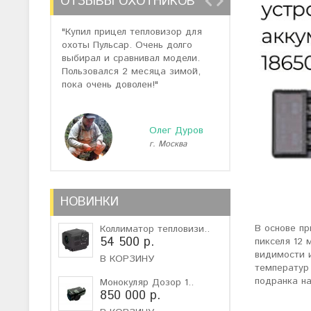
ОТЗЫВЫ ОХОТНИКОВ
"Купил прицел тепловизор для
"Отзывов о теп
охоты Пульсар. Очень долго
много, но спас
выбирал и сравнивал модели.
помогли подоб
Пользовался 2 месяца зимой,
не дорогую мо
пока очень доволен!"
монокуляр."
Олег Дуров
г. Москва
г
НОВИНКИ
В основе п
Коллиматор тепловизи..
54 500 р.
пикселя 12 
видимости 
В КОРЗИНУ
температур
подранка на
Монокуляр Дозор 1..
850 000 р.