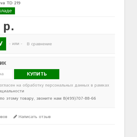
ova TD 219
кладе
 р.
У
- или -
В сравнение
лик
КУПИТЬ
согласен на обработку персональных данных в рамках
нциальности
 по этому товару, звоните нам 8(499)707-88-66
ывов
Написать отзыв