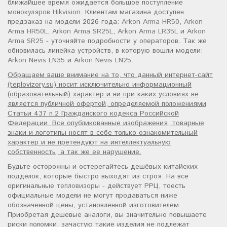
ближайшее время ожидается большое поступление
монокуляров Hikvision
. Клиентам магазина доступен
предзаказ на модели 2026 года:
Arkon Arma HR50
,
Arkon
Arma HR50L
,
Arkon Arma SR25L
,
Arkon Arma LR35L
и
Arkon
Arma SR25
- уточняйте подробности у операторов. Так же
обновилась линейка устройств, в которую вошли модели:
Arkon Nevis LN35
и
Arkon Nevis LN25
.
Обращаем ваше внимание на то, что данный интернет-сайт
(teplovizory.su) носит исключительно информационный
(образовательный) характер и ни при каких условиях не
является публичной офертой, определяемой положениями
Статьи 437 п.2 Гражданского кодекса Российской
Федерации. Все опубликованные изображения, товарные
знаки и логотипы носят в себе только ознакомительный
характер и не претендуют на интеллектуальную
собственность, а так же ее нарушение.
Будьте осторожны и остерегайтесь дешёвых китайских
подделок, которые быстро выходят из строя. На все
оригинальные
тепловизоры
- действует РРЦ, тоесть
официальные модели не могут продаваться ниже
обозначенной цены, установленной изготовителем.
Приобретая дешевые аналоги, вы значительно повышаете
риски поломки, зачастую такие изделия не подлежат