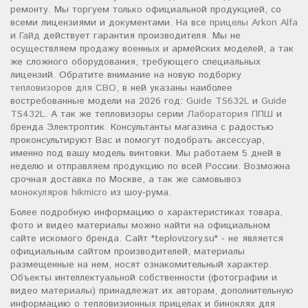
ремонту. Мы торгуем только официальной продукцией, со
всеми лицензиями и документами. На все
прицелы Arkon Alfa
и
Гайд
действует гарантия производителя. Мы не
осуществляем продажу военных и армейских моделей, а так
же сложного оборудования, требующего специальных
лицензий. Обратите внимание на новую подборку
тепловизоров для СВО
, в ней указаны наиболее
востребованные модели на 2026 год:
Guide TS632L
и
Guide
TS432L
. А так же тепловизоры серии
Лаборатория ППШ
и
бренда Электроптик. Консультанты магазина с радостью
проконсультируют Вас и помогут подобрать аксессуар,
именно под вашу модель винтовки. Мы работаем 5 дней в
неделю и отправляем продукцию по всей России. Возможна
срочная доставка по Москве, а так же самовывоз
монокуляров hikmicro
из шоу-рума.
Более подробную информацию о характеристиках товара,
фото и видео материалы можно найти на официальном
сайте искомого бренда. Сайт "teplovizory.su" - не является
официальным сайтом производителей, материалы
размещенные на нем, носят ознакомительный характер.
Объекты интеллектуальной собственности (фотографии и
видео материалы) принадлежат их авторам, дополнительную
информацию о тепловизионных прицелах и биноклях для