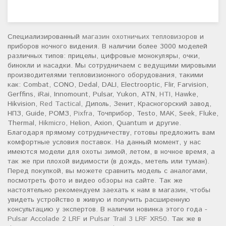
Специализированный
магазин охотничьих тепловизоров
и
приборов ночного видения. В наличии более 3000 моделей
различных типов: прицелы, цифровые монокуляры, очки,
бинокли и насадки. Мы сотрудничаем с ведущими мировыми
производителями тепловизионного оборудования, такими
как: Combat, CONO, Dedal, DALI, Electrooptic, Flir, Farvision,
Gerffins, iRai, Innomount, Pulsar, Yukon, ATN,
HTI
, Hawke,
Hikvision,
Red Tactical
, Диполь, Зенит, Красногорский завод,
НПЗ, Guide, РОМЗ,
Pixfra
, Точприбор, Testo,
MAK
, Seek, Fluke,
Thermal,
Hikmicro
, Helion, Axion, Quantum и другие.
Благодаря прямому сотрудничеству, готовы предложить вам
комфортные условия поставок. На данный момент, у нас
имеются модели для охоты зимой, летом, в ночное время, а
так же при плохой видимости (в дождь, метель или туман).
Перед покупкой, вы можете сравнить модель с аналогами,
посмотреть фото и видео обзоры на сайте. Так же
настоятельно рекомендуем заехать к нам в магазин, чтобы
увидеть устройство в живую и получить расширенную
консультацию у экспертов. В наличии новинка этого года -
Pulsar Accolade 2 LRF
и
Pulsar Trail 3 LRF XR50
. Так же в