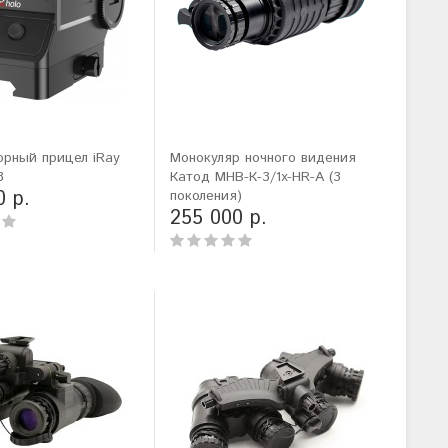
орный прицел iRay
Монокуляр ночного видения
3
Катод МНВ-К-3/1x-HR-A (3
0 р.
поколения)
255 000 р.