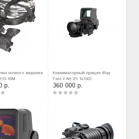
чки ночного видения
Коллиматорный прицел iRay
V/G-10M
Fast FAH 25 1x34D
0 р.
360 000 р.