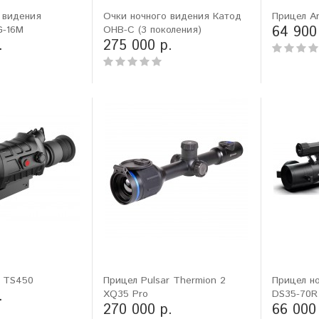
 видения
Очки ночного видения Катод
Прицел Ar
64 900
G-16M
ОНВ-С (3 поколения)
ловизорах Atak не
"Искал универсальный
.
275 000 р.
ибо консультантам,
тепловизор для охоты днем и
рать отличную и
ночью. Спасибо Семену за
дель. Взял
грамотную консультацию. Очень
доволен своим прицелом
Nocpix
."
Виктор Жунов
Евгений Стародуб
. Санкт-Петербург
г. Екатеринбург
e TS450
Прицел Pulsar Thermion 2
Прицел н
.
XQ35 Pro
DS35-70R
270 000 р.
66 000