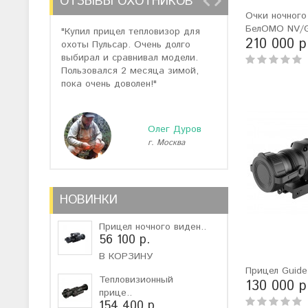
ОТЗЫВЫ ОХОТНИКОВ
Очки ночного
БелОМО NV/
"Купил прицел тепловизор для
"Отзывов о теп
210 000 р
охоты Пульсар. Очень долго
много, но спас
выбирал и сравнивал модели.
помогли подоб
Пользовался 2 месяца зимой,
не дорогую мо
пока очень доволен!"
монокуляр."
Олег Дуров
г. Москва
г
НОВИНКИ
Прицел ночного виден..
56 100 р.
В КОРЗИНУ
Прицел Guid
Тепловизионный
130 000 р
прице..
154 400 р.