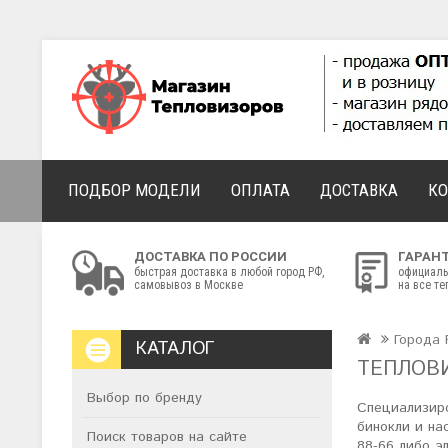
ПОДБОР МОДЕЛИ
ОПЛАТА
ДОСТАВКА
К
ДОСТАВКА ПО РОССИИ
ГАРАН
быстрая доставка в любой город РФ,
официаль
самовывоз в Москве
на все т
Города 
КАТАЛОГ
ТЕПЛОВ
Выбор по бренду
Специализиро
бинокли и на
Поиск товаров на сайте
88-66 либо э