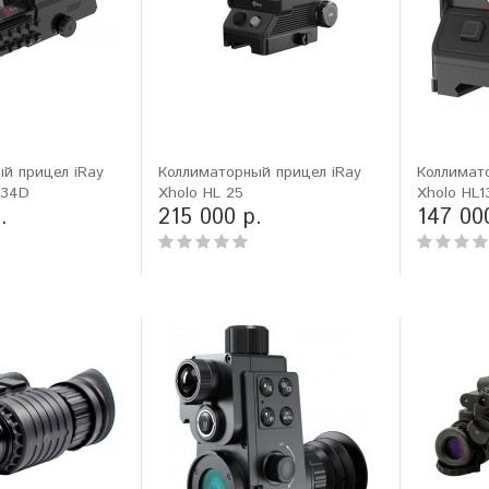
й прицел iRay
Коллиматорный прицел iRay
Коллимат
×34D
Xholo HL 25
Xholo HL1
.
215 000 р.
147 00