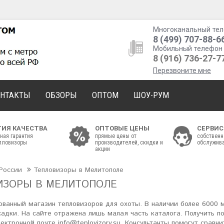
Многоканальный тел
8 (499) 707-88-6
Мобильный телефон 
8 (916) 736-27-7
Перезвоните мне
ОНТАКТЫ
ОБЗОРЫ
ОПТОМ
ШОУ-РУМ
ТИЯ КАЧЕСТВА
ОПТОВЫЕ ЦЕНЫ
СЕРВИС
ная гарантия
прямые цены от
собственн
епловизоры
производителей, скидки и
обслужива
акции
России
Тепловизоры в Мелитополе
ИЗОРЫ В МЕЛИТОПОЛЕ
ванный магазин тепловизоров для охоты. В наличии более 6000 м
садки. На сайте отражена лишь малая часть каталога. Получить п
лектронной почте info@teplovizory.su. Консультанты помогут срав