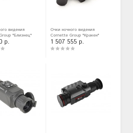
ного видения
Очки ночного видения
Group "Близнец"
Cornette Group "Кракен"
0 р.
1 507 555 р.