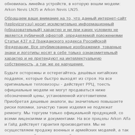
обновилась линейка устройств, в которую вошли модели:
Arkon Nevis LN35
и
Arkon Nevis LN25
.
Обращаем ваше внимание на то, что данный интернет-сайт
(teplovizory.su) носит исключительно информационный
(образовательный) характер и ни при каких условиях не
является публичной офертой, определяемой положениями
Статьи 437 п.2 Гражданского кодекса Российской
Федерации. Все опубликованные изображения, товарные
знаки и логотипы носят в себе только ознакомительный
характер и не претендуют на интеллектуальную
собственность, а так же ее нарушение.
Будьте осторожны и остерегайтесь дешёвых китайских
подделок, которые быстро выходят из строя. На все
оригинальные
тепловизоры
- действует РРЦ, тоесть
официальные модели не могут продаваться ниже
обозначенной цены, установленной изготовителем.
Приобретая дешевые аналоги, вы значительно повышаете
риски поломки, зачастую такие изделия не подлежат
ремонту. Мы торгуем только официальной продукцией, со
всеми лицензиями и документами. На все
прицелы Arkon Alfa
и
Гайд
действует гарантия производителя. Мы не
осуществляем продажу военных и армейских моделей, а так