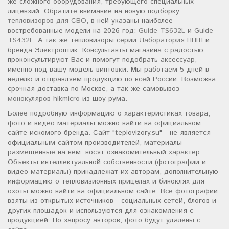
же сложного оборудования, требующего специальных
лицензий. Обратите внимание на новую подборку
тепловизоров для СВО
, в ней указаны наиболее
востребованные модели на 2026 год:
Guide TS632L
и
Guide
TS432L
. А так же тепловизоры серии
Лаборатория ППШ
и
бренда Электроптик. Консультанты магазина с радостью
проконсультируют Вас и помогут подобрать аксессуар,
именно под вашу модель винтовки. Мы работаем 5 дней в
неделю и отправляем продукцию по всей России. Возможна
срочная доставка по Москве, а так же самовывоз
монокуляров hikmicro
из шоу-рума.
Более подробную информацию о характеристиках товара,
фото и видео материалы можно найти на официальном
сайте искомого бренда. Сайт "teplovizory.su" - не является
официальным сайтом производителей, материалы
размещенные на нем, носят ознакомительный характер.
Объекты интеллектуальной собственности (фотографии и
видео материалы) принадлежат их авторам, дополнительную
информацию о тепловизионных прицелах и биноклях для
охоты можно найти на официальном сайте. Все фотографии
взяты из открытых источников - социальных сетей, блогов и
других площадок и используются для ознакомления с
продукцией. По запросу авторов, фото будут удалены с