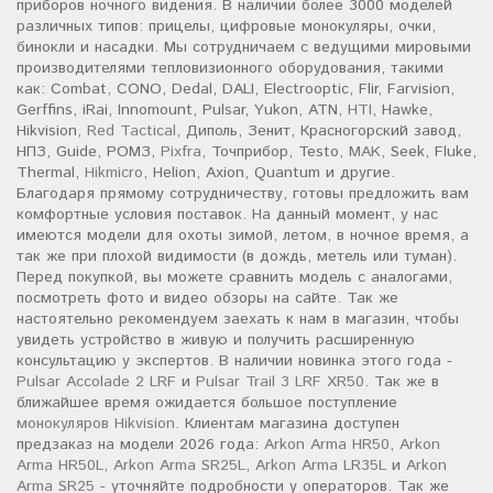
приборов ночного видения. В наличии более 3000 моделей
различных типов: прицелы, цифровые монокуляры, очки,
бинокли и насадки. Мы сотрудничаем с ведущими мировыми
производителями тепловизионного оборудования, такими
как: Combat, CONO, Dedal, DALI, Electrooptic, Flir, Farvision,
Gerffins, iRai, Innomount, Pulsar, Yukon, ATN,
HTI
, Hawke,
Hikvision,
Red Tactical
, Диполь, Зенит, Красногорский завод,
НПЗ, Guide, РОМЗ,
Pixfra
, Точприбор, Testo,
MAK
, Seek, Fluke,
Thermal,
Hikmicro
, Helion, Axion, Quantum и другие.
Благодаря прямому сотрудничеству, готовы предложить вам
комфортные условия поставок. На данный момент, у нас
имеются модели для охоты зимой, летом, в ночное время, а
так же при плохой видимости (в дождь, метель или туман).
Перед покупкой, вы можете сравнить модель с аналогами,
посмотреть фото и видео обзоры на сайте. Так же
настоятельно рекомендуем заехать к нам в магазин, чтобы
увидеть устройство в живую и получить расширенную
консультацию у экспертов. В наличии новинка этого года -
Pulsar Accolade 2 LRF
и
Pulsar Trail 3 LRF XR50
. Так же в
ближайшее время ожидается большое поступление
монокуляров Hikvision
. Клиентам магазина доступен
предзаказ на модели 2026 года:
Arkon Arma HR50
,
Arkon
Arma HR50L
,
Arkon Arma SR25L
,
Arkon Arma LR35L
и
Arkon
Arma SR25
- уточняйте подробности у операторов. Так же