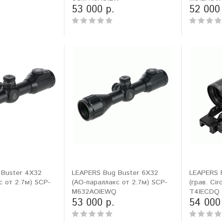
53 000 р.
52 000
 Buster 4X32
LEAPERS Bug Buster 6X32
LEAPERS 
с от 2.7м) SCP-
(AO-параллакс от 2.7м) SCP-
(грав. Cir
Q
M632AOIEWQ
T4IECDQ
53 000 р.
54 000