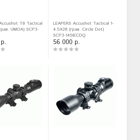
ccushot T8 Tactical
LEAPERS Accushot Tactical 1-
грав. UMOA) SCP3-
4.5X28 (грав. Circle Dot)
SCP3-145IECDQ
 р.
56 000 р.