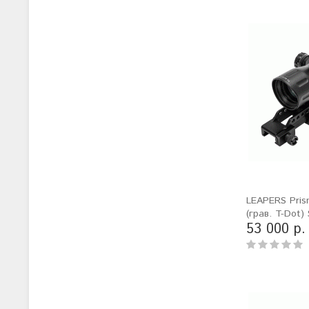
LEAPERS Pri
(грав. T-Dot
53 000 р.