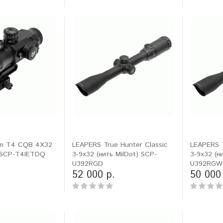
sm T4 CQB 4X32
LEAPERS True Hunter Classic
LEAPERS T
) SCP-T4IETDQ
3-9x32 (нить MilDot) SCP-
3-9x32 (н
U392RGD
U392RGW
52 000 р.
50 000