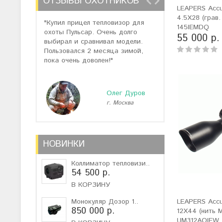
ОТЗЫВЫ ОХОТНИКОВ
LEAPERS Accus
4.5X28 (грав.
"Купил прицел тепловизор для
"Отзывов о теп
145IEMDQ
охоты Пульсар. Очень долго
много, но спас
55 000 р.
выбирал и сравнивал модели.
помогли подоб
Пользовался 2 месяца зимой,
не дорогую мо
пока очень доволен!"
монокуляр."
Олег Дуров
г. Москва
г
НОВИНКИ
Коллиматор тепловизи..
54 500 р.
В КОРЗИНУ
Монокуляр Дозор 1..
LEAPERS Accu
850 000 р.
12X44 (нить M
UM312AOIEW