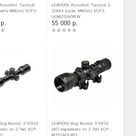
ccushot Tactical
LEAPERS Accushot Tactical 3-
(нить MilDot) SCP3-
12X44 (грав. MilDot) SCP3-
UGM312AOIEW
 р.
55 000 р.
Bug Buster 3-12X32
LEAPERS Bug Buster 3-9X32
лакс от 2.7м) SCP-
(AO-параллакс от 2.7м) SCP-
WQ
M392AOLWQ