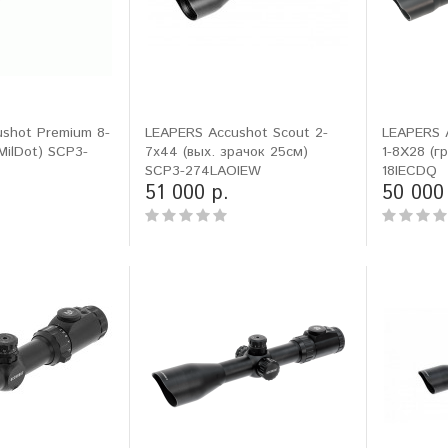
shot Premium 8-
LEAPERS Accushot Scout 2-
LEAPERS A
MilDot) SCP3-
7x44 (вых. зрачок 25см)
1-8X28 (гр
SCP3-274LAOIEW
18IECDQ
51 000 р.
50 000