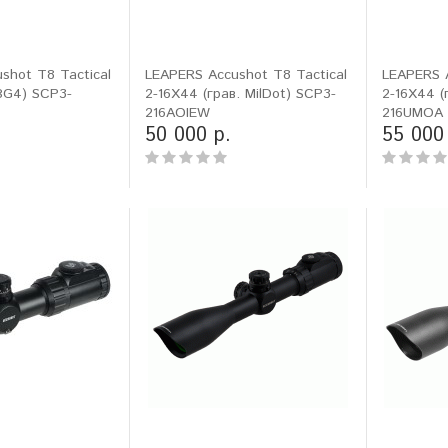
shot T8 Tactical
LEAPERS Accushot T8 Tactical
LEAPERS A
.BG4) SCP3-
2-16X44 (грав. MilDot) SCP3-
2-16X44 (
216AOIEW
216UMOA
50 000 р.
55 000