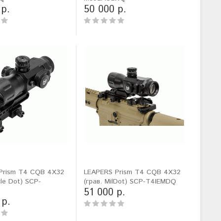
 р.
50 000 р.
Prism T4 CQB 4X32
LEAPERS Prism T4 CQB 4X32
cle Dot) SCP-
(грав. MilDot) SCP-T4IEMDQ
51 000 р.
 р.