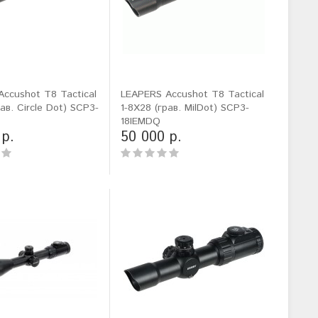
ccushot T8 Tactical
LEAPERS Accushot T8 Tactical
ав. Circle Dot) SCP3-
1-8X28 (грав. MilDot) SCP3-
18IEMDQ
 р.
50 000 р.