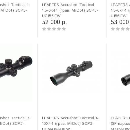
hot Tactical 1-
LEAPERS Accushot Tactical
LEAPERS A
 MilDot) SCP3-
1.5-6x44 (грав. MilDot) SCP3-
1.5-6x44 
ловизорах Atak не
"Искал универсальный
UG156IEW
U156IEW
ибо консультантам,
тепловизор для охоты днем и
52 000 р.
53 000
рать отличную и
ночью. Спасибо Семену за
дель. Взял
грамотную консультацию. Очень
доволен своим прицелом
Nocpix
."
Виктор Жунов
Евгений Стародуб
. Санкт-Петербург
г. Екатеринбург
shot Tactical 3-
LEAPERS Accushot Tactical 4-
LEAPERS 
ilDot) SCP3-
16X44 (грав. MilDot) SCP3-
(SF-парал
UGM416AOIEW
M312AO