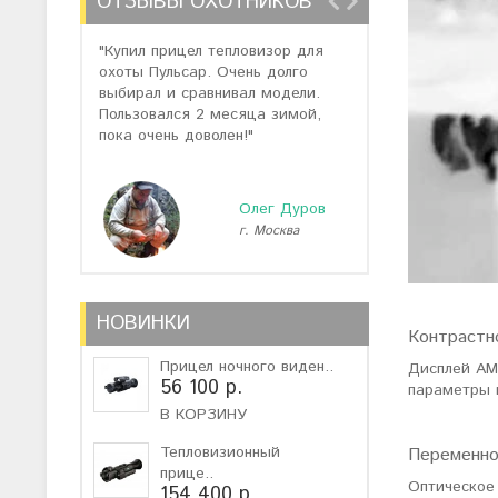
ОТЗЫВЫ ОХОТНИКОВ
"Купил прицел тепловизор для
"Отзывов о теп
охоты Пульсар. Очень долго
много, но спас
выбирал и сравнивал модели.
помогли подоб
Пользовался 2 месяца зимой,
не дорогую мо
пока очень доволен!"
монокуляр."
Олег Дуров
г. Москва
г
НОВИНКИ
Контрастн
Прицел ночного виден..
Дисплей AM
56 100 р.
параметры 
В КОРЗИНУ
Тепловизионный
Переменно
прице..
Оптическое 
154 400 р.