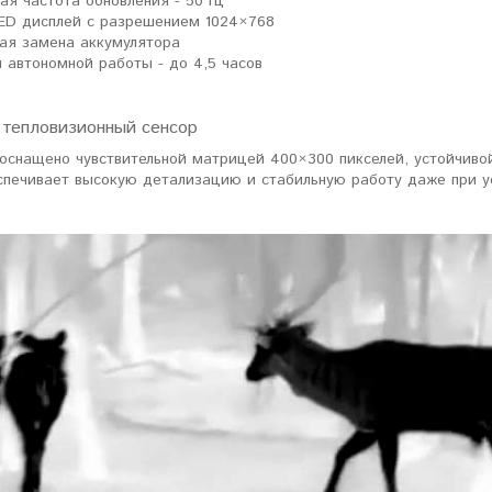
ая частота обновления - 50 Гц
D дисплей с разрешением 1024×768
ая замена аккумулятора
 автономной работы - до 4,5 часов
тепловизионный сенсор
 оснащено чувствительной матрицей 400×300 пикселей, устойчиво
спечивает высокую детализацию и стабильную работу даже при у