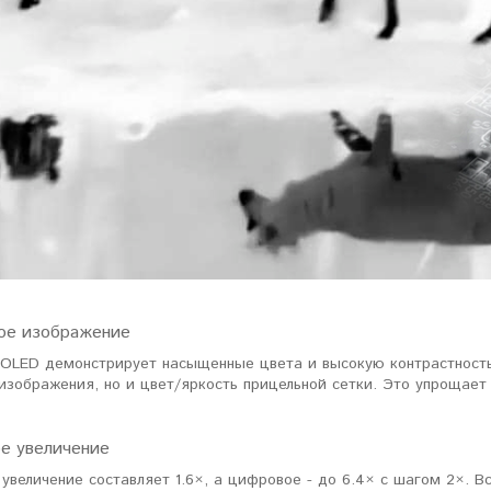
ловизорах Atak не
"Искал универсальный
ибо консультантам,
тепловизор для охоты днем и
рать отличную и
ночью. Спасибо Семену за
дель. Взял
грамотную консультацию. Очень
доволен своим прицелом
Nocpix
."
Виктор Жунов
Евгений Стародуб
. Санкт-Петербург
г. Екатеринбург
ое изображение
OLED демонстрирует насыщенные цвета и высокую контрастность.
изображения, но и цвет/яркость прицельной сетки. Это упрощает
е увеличение
увеличение составляет 1.6×, а цифровое - до 6.4× с шагом 2×. 