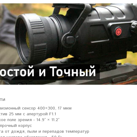
ти
визионный сенсор 400×300, 17 мкм
тив 25 мм с апертурой F1.1
е поле зрения - 14.9° × 11.2°
прочный корпус
а от дождя, пыли и перепадов температур