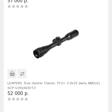
51 000 р.
LEAPERS True Hunter Classic TF2+ 3-9x32 (нить MilDot)
SCP-U392AODT2
52 000 р.