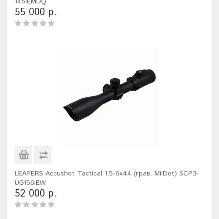
145IEMDQ
55 000 р.
LEAPERS Accushot Tactical 1.5-6x44 (грав. MilDot) SCP3-
UG156IEW
52 000 р.