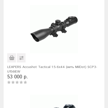
LEAPERS Accushot Tactical 1.5-6x44 (нить MilDot) SCP3-
U156IEW
53 000 р.