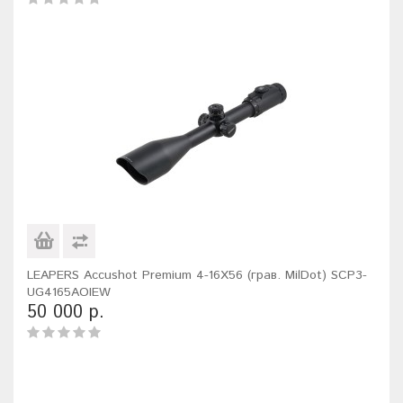
LEAPERS Accushot Premium 4-16X56 (грав. MilDot) SCP3-
UG4165AOIEW
50 000 р.