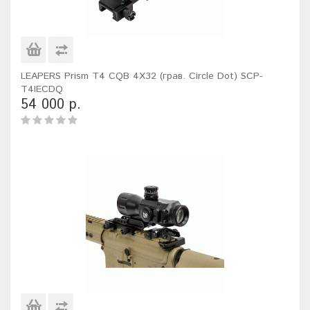
LEAPERS Prism T4 CQB 4X32 (грав. Circle Dot) SCP-
T4IECDQ
54 000 р.