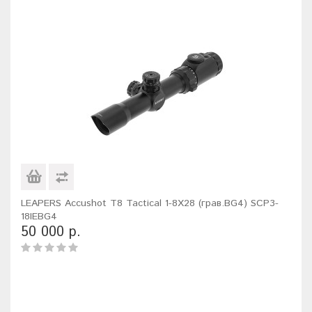
LEAPERS Accushot T8 Tactical 1-8X28 (грав.BG4) SCP3-
18IEBG4
50 000 р.