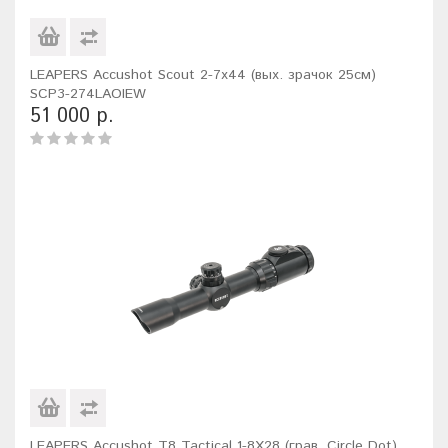
LEAPERS Accushot Scout 2-7x44 (вых. зрачок 25см)
SCP3-274LAOIEW
51 000 р.
LEAPERS Accushot T8 Tactical 1-8X28 (грав. Circle Dot)