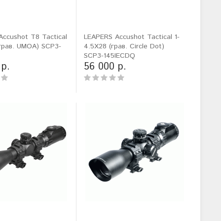
ccushot T8 Tactical
LEAPERS Accushot Tactical 1-
грав. UMOA) SCP3-
4.5X28 (грав. Circle Dot)
SCP3-145IECDQ
 р.
56 000 р.