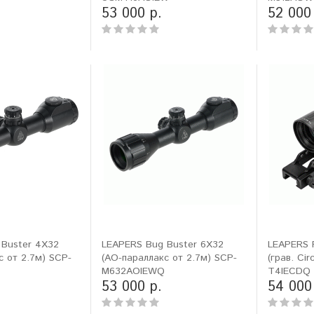
53 000 р.
52 000
 Buster 4X32
LEAPERS Bug Buster 6X32
LEAPERS 
с от 2.7м) SCP-
(AO-параллакс от 2.7м) SCP-
(грав. Cir
Q
M632AOIEWQ
T4IECDQ
53 000 р.
54 000