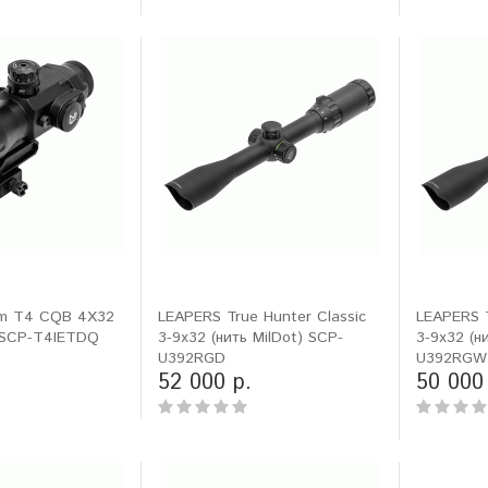
sm T4 CQB 4X32
LEAPERS True Hunter Classic
LEAPERS T
) SCP-T4IETDQ
3-9x32 (нить MilDot) SCP-
3-9x32 (н
U392RGD
U392RGW
52 000 р.
50 000