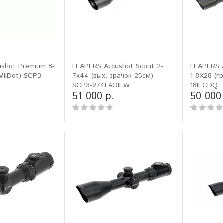
shot Premium 8-
LEAPERS Accushot Scout 2-
LEAPERS A
MilDot) SCP3-
7x44 (вых. зрачок 25см)
1-8X28 (гр
SCP3-274LAOIEW
18IECDQ
51 000 р.
50 000