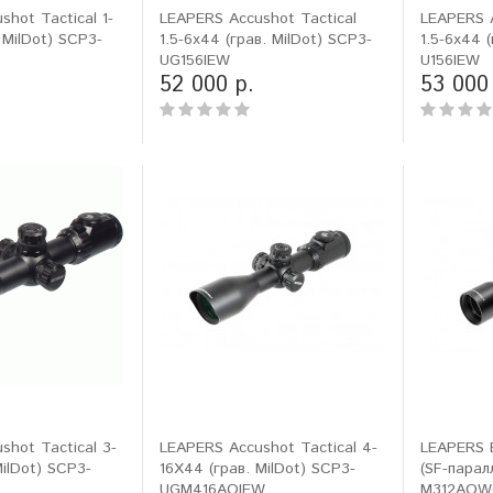
hot Tactical 1-
LEAPERS Accushot Tactical
LEAPERS A
 MilDot) SCP3-
1.5-6x44 (грав. MilDot) SCP3-
1.5-6x44 
ловизорах Atak не
"Искал универсальный
UG156IEW
U156IEW
ибо консультантам,
тепловизор для охоты днем и
52 000 р.
53 000
рать отличную и
ночью. Спасибо Семену за
дель. Взял
грамотную консультацию. Очень
доволен своим прицелом
Nocpix
."
Виктор Жунов
Евгений Стародуб
. Санкт-Петербург
г. Екатеринбург
shot Tactical 3-
LEAPERS Accushot Tactical 4-
LEAPERS 
ilDot) SCP3-
16X44 (грав. MilDot) SCP3-
(SF-парал
UGM416AOIEW
M312AO