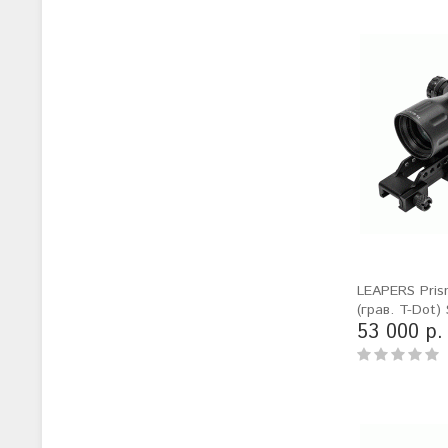
LEAPERS Pri
(грав. T-Dot
53 000 р.