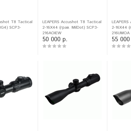
shot T8 Tactical
LEAPERS Accushot T8 Tactical
LEAPERS A
.BG4) SCP3-
2-16X44 (грав. MilDot) SCP3-
2-16X44 (
216AOIEW
216UMOA
50 000 р.
55 000