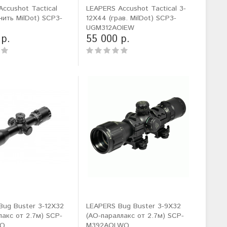
ccushot Tactical
LEAPERS Accushot Tactical 3-
(нить MilDot) SCP3-
12X44 (грав. MilDot) SCP3-
UGM312AOIEW
 р.
55 000 р.
Bug Buster 3-12X32
LEAPERS Bug Buster 3-9X32
лакс от 2.7м) SCP-
(AO-параллакс от 2.7м) SCP-
WQ
M392AOLWQ