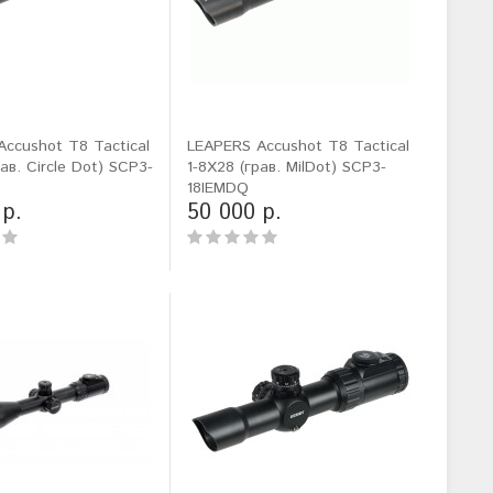
ccushot T8 Tactical
LEAPERS Accushot T8 Tactical
ав. Circle Dot) SCP3-
1-8X28 (грав. MilDot) SCP3-
18IEMDQ
 р.
50 000 р.