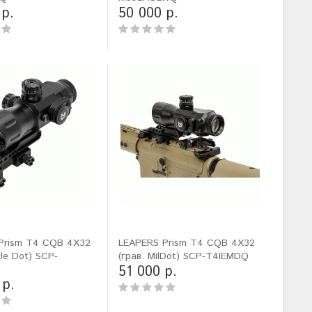
 р.
50 000 р.
Prism T4 CQB 4X32
LEAPERS Prism T4 CQB 4X32
cle Dot) SCP-
(грав. MilDot) SCP-T4IEMDQ
51 000 р.
 р.