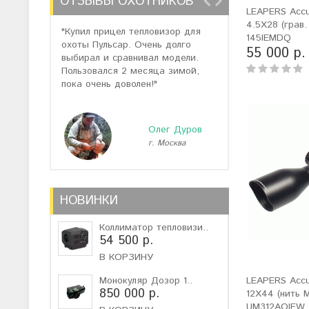
ОТЗЫВЫ ОХОТНИКОВ
LEAPERS Accus
4.5X28 (грав.
"Купил прицел тепловизор для
"Отзывов о теп
145IEMDQ
охоты Пульсар. Очень долго
много, но спас
55 000 р.
выбирал и сравнивал модели.
помогли подоб
Пользовался 2 месяца зимой,
не дорогую мо
пока очень доволен!"
монокуляр."
Олег Дуров
г. Москва
г
НОВИНКИ
Коллиматор тепловизи..
54 500 р.
В КОРЗИНУ
Монокуляр Дозор 1..
LEAPERS Accu
850 000 р.
12X44 (нить M
UM312AOIEW