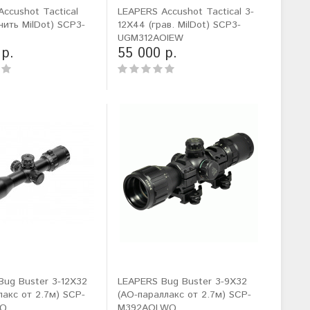
ccushot Tactical
LEAPERS Accushot Tactical 3-
(нить MilDot) SCP3-
12X44 (грав. MilDot) SCP3-
UGM312AOIEW
 р.
55 000 р.
Bug Buster 3-12X32
LEAPERS Bug Buster 3-9X32
лакс от 2.7м) SCP-
(AO-параллакс от 2.7м) SCP-
WQ
M392AOLWQ