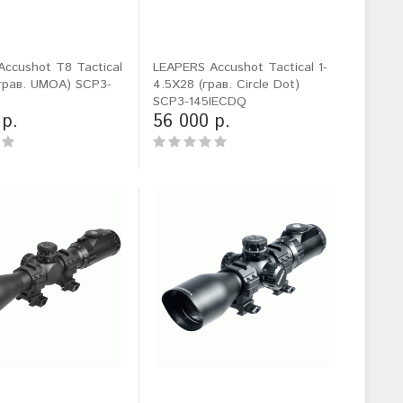
ccushot T8 Tactical
LEAPERS Accushot Tactical 1-
грав. UMOA) SCP3-
4.5X28 (грав. Circle Dot)
SCP3-145IECDQ
 р.
56 000 р.