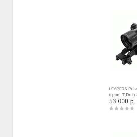
LEAPERS Pri
(грав. T-Dot
53 000 р.