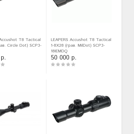
ccushot T8 Tactical
LEAPERS Accushot T8 Tactical
ав. Circle Dot) SCP3-
1-8X28 (грав. MilDot) SCP3-
18IEMDQ
 р.
50 000 р.