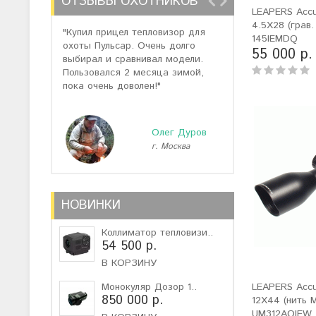
ОТЗЫВЫ ОХОТНИКОВ
LEAPERS Accus
4.5X28 (грав.
"Купил прицел тепловизор для
"Отзывов о теп
145IEMDQ
охоты Пульсар. Очень долго
много, но спас
55 000 р.
выбирал и сравнивал модели.
помогли подоб
Пользовался 2 месяца зимой,
не дорогую мо
пока очень доволен!"
монокуляр."
Олег Дуров
г. Москва
г
НОВИНКИ
Коллиматор тепловизи..
54 500 р.
В КОРЗИНУ
Монокуляр Дозор 1..
LEAPERS Accu
850 000 р.
12X44 (нить M
UM312AOIEW