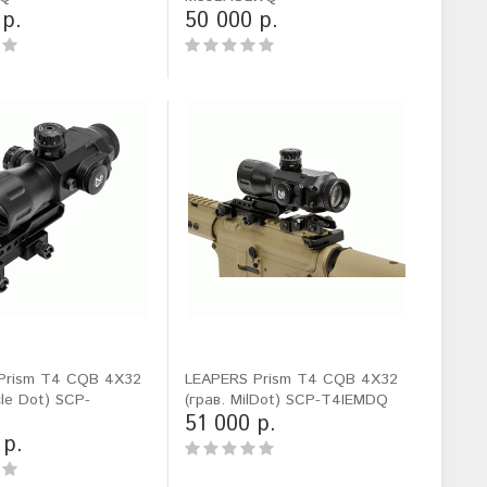
 р.
50 000 р.
Prism T4 CQB 4X32
LEAPERS Prism T4 CQB 4X32
cle Dot) SCP-
(грав. MilDot) SCP-T4IEMDQ
51 000 р.
 р.