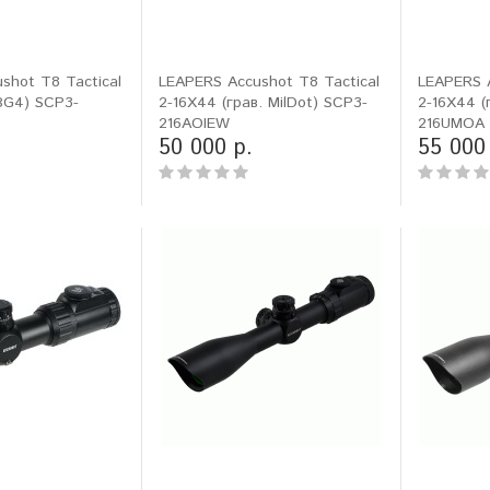
shot T8 Tactical
LEAPERS Accushot T8 Tactical
LEAPERS A
.BG4) SCP3-
2-16X44 (грав. MilDot) SCP3-
2-16X44 (
216AOIEW
216UMOA
50 000 р.
55 000