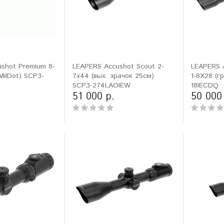
shot Premium 8-
LEAPERS Accushot Scout 2-
LEAPERS A
MilDot) SCP3-
7x44 (вых. зрачок 25см)
1-8X28 (гр
SCP3-274LAOIEW
18IECDQ
51 000 р.
50 000