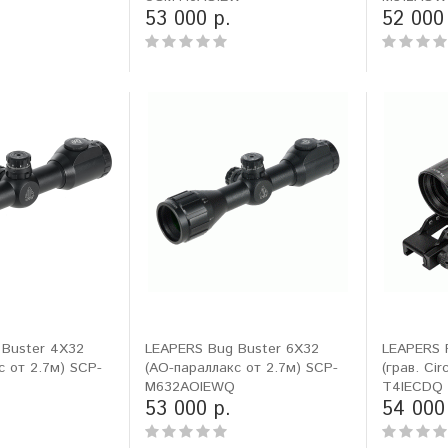
53 000 р.
52 000
 Buster 4X32
LEAPERS Bug Buster 6X32
LEAPERS 
с от 2.7м) SCP-
(AO-параллакс от 2.7м) SCP-
(грав. Cir
Q
M632AOIEWQ
T4IECDQ
53 000 р.
54 000