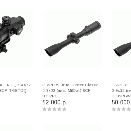
sm T4 CQB 4X32
LEAPERS True Hunter Classic
LEAPERS T
) SCP-T4IETDQ
3-9x32 (нить MilDot) SCP-
3-9x32 (н
U392RGD
U392RGW
52 000 р.
50 000