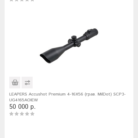
LEAPERS Accushot Premium 4-16X56 (грав. MilDot) SCP3-
UG4165AOIEW
50 000 р.