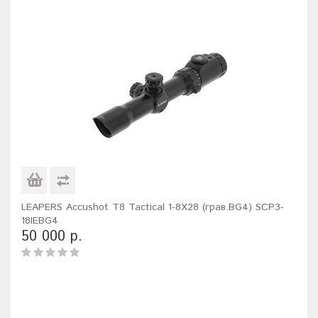
LEAPERS Accushot T8 Tactical 1-8X28 (грав.BG4) SCP3-
18IEBG4
50 000 р.