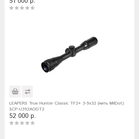
51 000 р.
LEAPERS True Hunter Classic TF2+ 3-9x32 (нить MilDot)
SCP-U392AODT2
52 000 р.