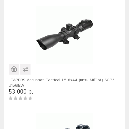
LEAPERS Accushot Tactical 1.5-6x44 (нить MilDot) SCP3-
U156IEW
53 000 р.