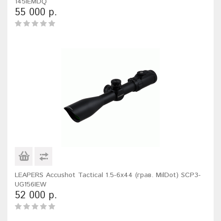
145IEMDQ
55 000 р.
LEAPERS Accushot Tactical 1.5-6x44 (грав. MilDot) SCP3-
UG156IEW
52 000 р.