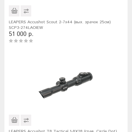
LEAPERS Accushot Scout 2-7x44 (вых. зрачок 25см)
SCP3-274LAOIEW
51 000 р.
LEAPERS Accushot T8 Tactical 1-8X28 (грав. Circle Dot)