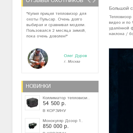
ОТЗЫВЫ ОХОТНИКОВ
Большой с
"Купил прицел тепловизор для
"Отзывов о теп
Тепловизор
охоты Пульсар. Очень долго
много, но спас
видео и по 
выбирал и сравнивал модели.
помогли подоб
удалённой ф
Пользовался 2 месяца зимой,
не дорогую мо
наклона / б
пока очень доволен!"
монокуляр."
Олег Дуров
г. Москва
г
НОВИНКИ
Коллиматор тепловизи..
54 500 р.
В КОРЗИНУ
Монокуляр Дозор 1..
850 000 р.