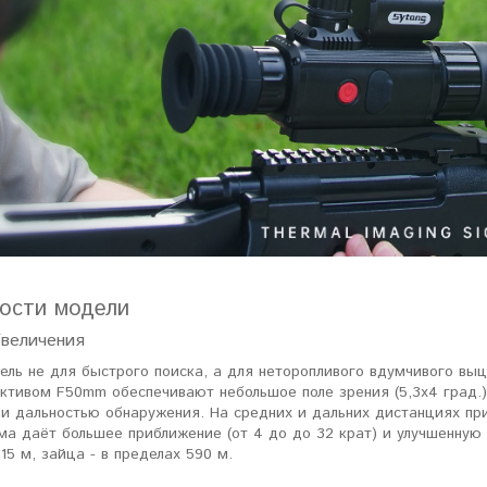
ости модели
Увеличения
ль не для быстрого поиска, а для неторопливого вдумчивого выц
ктивом F50mm обеспечивают небольшое поле зрения (5,3x4 град.
и дальностью обнаружения. На средних и дальних дистанциях при
ума даёт большее приближение (от 4 до до 32 крат) и улучшенну
15 м, зайца - в пределах 590 м.