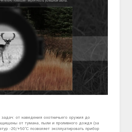
 задач: от наведения охотничьего оружия до
ащищены от тумана, пыли и проливного дождя (за
атур -20/+50°C позволяет эксплуатировать прибор