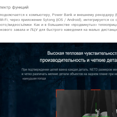
пектр функций
ловизорах Atak не
"Искал универсальный
 подключается к компьютеру, Power Bank и внешнему рекордеру (
ибо консультантам,
тепловизор для охоты днем и
Wi-Fi, через приложение Sytong (iOS / Android), интегрируется с
рать отличную и
ночью. Спасибо Семену за
ото/видеосъёмки. Как и в большинстве «продвинутых» теплоприце
дель. Взял
грамотную консультацию. Очень
окового завала и ЛЦУ для быстрого наведения на малых дистанци
доволен своим прицелом
Nocpix
."
Виктор Жунов
Евгений Стародуб
. Санкт-Петербург
г. Екатеринбург