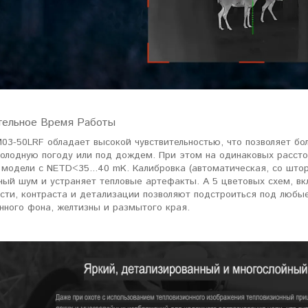
ельное Время Работы
3-50LRF обладает высокой чувствительностью, что позволяет бо
холодную погоду или под дождем. При этом на одинаковых рассто
 модели с NETD<35...40 mK. Калибровка (автоматическая, со што
ый шум и устраняет тепловые артефакты. А 5 цветовых схем, вкл
ости, контраста и детализации позволяют подстроиться под любы
нного фона, желтизны и размытого края.