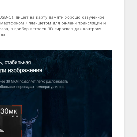
USB-C), пишет на карту памяти хорошо озвученное
о смартфоном / планшетом для он-лайн трансляций и
лов, в прибор встроен 3D-гироскоп для контроля
ях.