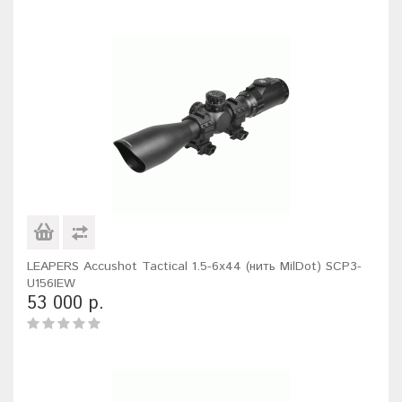
LEAPERS Accushot Tactical 1.5-6x44 (нить MilDot) SCP3-
U156IEW
53 000 р.