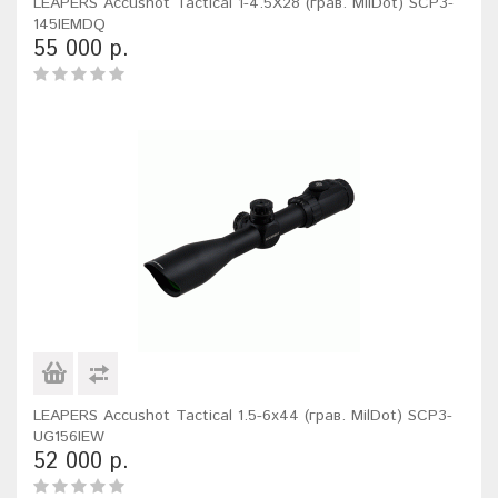
LEAPERS Accushot Tactical 1-4.5X28 (грав. MilDot) SCP3-
145IEMDQ
55 000 р.
LEAPERS Accushot Tactical 1.5-6x44 (грав. MilDot) SCP3-
UG156IEW
52 000 р.