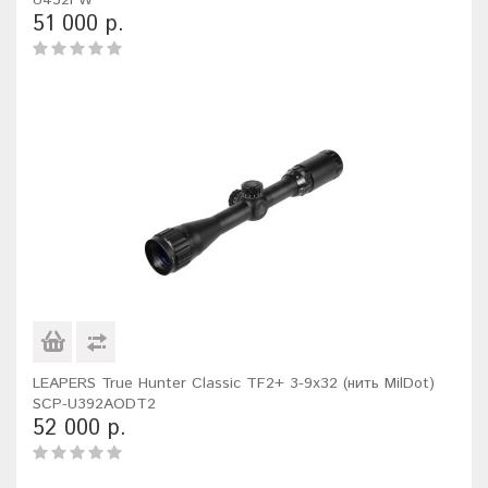
U432FW
51 000 р.
LEAPERS True Hunter Classic TF2+ 3-9x32 (нить MilDot)
SCP-U392AODT2
52 000 р.