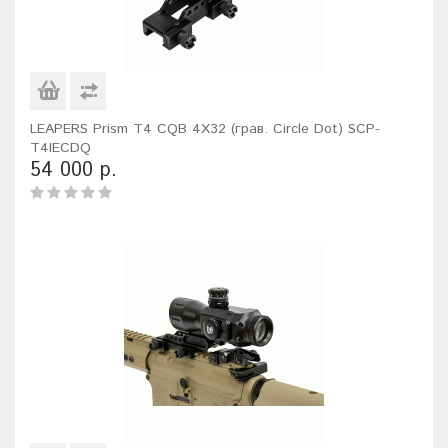
LEAPERS Prism T4 CQB 4X32 (грав. Circle Dot) SCP-
T4IECDQ
54 000 р.