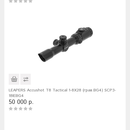
LEAPERS Accushot T8 Tactical 1-8X28 (грав.BG4) SCP3-
18IEBG4
50 000 р.