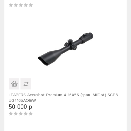
LEAPERS Accushot Premium 4-16X56 (грав. MilDot) SCP3-
UG4165AOIEW
50 000 р.