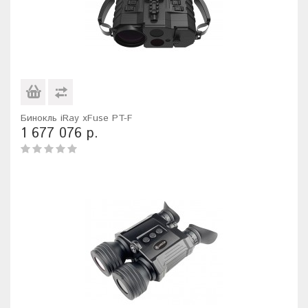
Бинокль iRay xFuse PT-F
1 677 076 р.