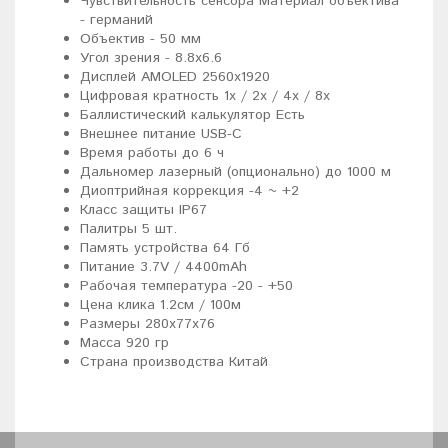
Чувствительность сенсора Материал объектива
- германий
Объектив - 50 мм
Угол зрения - 8.8x6.6
Дисплей AMOLED 2560x1920
Цифровая кратность 1x / 2x / 4x / 8x
Баллистический калькулятор Есть
Внешнее питание USB-C
Время работы до 6 ч
Дальномер лазерный (опционально) до 1000 м
Диоптрийная коррекция -4 ~ +2
Класс защиты IP67
Палитры 5 шт.
Память устройства 64 Гб
Питание 3.7V / 4400mAh
Рабочая температура -20 - +50
Цена клика 1.2см / 100м
Размеры 280x77x76
Масса 920 гр
Страна производства Китай