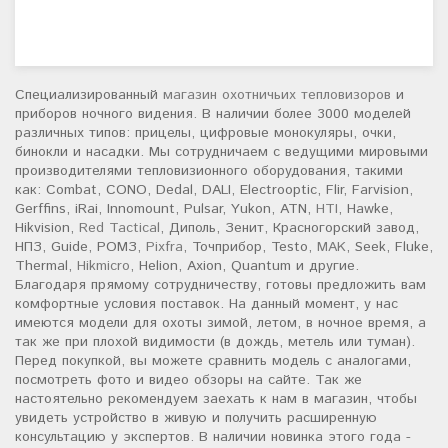
Специализированный
магазин охотничьих тепловизоров
и
приборов ночного видения. В наличии более 3000 моделей
различных типов: прицелы, цифровые монокуляры, очки,
бинокли и насадки. Мы сотрудничаем с ведущими мировыми
производителями тепловизионного оборудования, такими
как: Combat, CONO, Dedal, DALI, Electrooptic, Flir, Farvision,
Gerffins, iRai, Innomount, Pulsar, Yukon, ATN,
HTI
, Hawke,
Hikvision,
Red Tactical
, Диполь, Зенит, Красногорский завод,
НПЗ, Guide, РОМЗ,
Pixfra
, Точприбор, Testo,
MAK
, Seek, Fluke,
Thermal,
Hikmicro
, Helion, Axion, Quantum и другие.
Благодаря прямому сотрудничеству, готовы предложить вам
комфортные условия поставок. На данный момент, у нас
имеются модели для охоты зимой, летом, в ночное время, а
так же при плохой видимости (в дождь, метель или туман).
Перед покупкой, вы можете сравнить модель с аналогами,
посмотреть фото и видео обзоры на сайте. Так же
настоятельно рекомендуем заехать к нам в магазин, чтобы
увидеть устройство в живую и получить расширенную
консультацию у экспертов. В наличии новинка этого года -