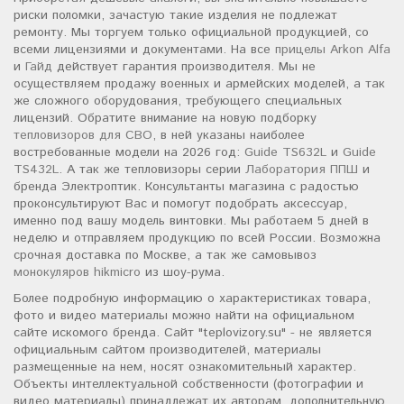
риски поломки, зачастую такие изделия не подлежат
ремонту. Мы торгуем только официальной продукцией, со
всеми лицензиями и документами. На все
прицелы Arkon Alfa
и
Гайд
действует гарантия производителя. Мы не
осуществляем продажу военных и армейских моделей, а так
же сложного оборудования, требующего специальных
лицензий. Обратите внимание на новую подборку
тепловизоров для СВО
, в ней указаны наиболее
востребованные модели на 2026 год:
Guide TS632L
и
Guide
TS432L
. А так же тепловизоры серии
Лаборатория ППШ
и
бренда Электроптик. Консультанты магазина с радостью
проконсультируют Вас и помогут подобрать аксессуар,
именно под вашу модель винтовки. Мы работаем 5 дней в
неделю и отправляем продукцию по всей России. Возможна
срочная доставка по Москве, а так же самовывоз
монокуляров hikmicro
из шоу-рума.
Более подробную информацию о характеристиках товара,
фото и видео материалы можно найти на официальном
сайте искомого бренда. Сайт "teplovizory.su" - не является
официальным сайтом производителей, материалы
размещенные на нем, носят ознакомительный характер.
Объекты интеллектуальной собственности (фотографии и
видео материалы) принадлежат их авторам, дополнительную