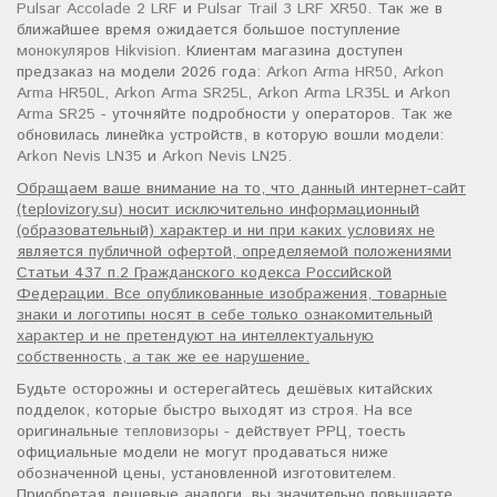
Pulsar Accolade 2 LRF
и
Pulsar Trail 3 LRF XR50
. Так же в
ближайшее время ожидается большое поступление
монокуляров Hikvision
. Клиентам магазина доступен
предзаказ на модели 2026 года:
Arkon Arma HR50
,
Arkon
Arma HR50L
,
Arkon Arma SR25L
,
Arkon Arma LR35L
и
Arkon
Arma SR25
- уточняйте подробности у операторов. Так же
обновилась линейка устройств, в которую вошли модели:
Arkon Nevis LN35
и
Arkon Nevis LN25
.
Обращаем ваше внимание на то, что данный интернет-сайт
(teplovizory.su) носит исключительно информационный
(образовательный) характер и ни при каких условиях не
является публичной офертой, определяемой положениями
Статьи 437 п.2 Гражданского кодекса Российской
Федерации. Все опубликованные изображения, товарные
знаки и логотипы носят в себе только ознакомительный
характер и не претендуют на интеллектуальную
собственность, а так же ее нарушение.
Будьте осторожны и остерегайтесь дешёвых китайских
подделок, которые быстро выходят из строя. На все
оригинальные
тепловизоры
- действует РРЦ, тоесть
официальные модели не могут продаваться ниже
обозначенной цены, установленной изготовителем.
Приобретая дешевые аналоги, вы значительно повышаете