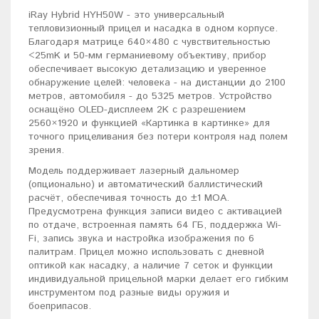
iRay Hybrid HYH50W - это универсальный
тепловизионный прицел и насадка в одном корпусе.
Благодаря матрице 640×480 с чувствительностью
<25mK и 50-мм германиевому объективу, прибор
обеспечивает высокую детализацию и уверенное
обнаружение целей: человека - на дистанции до 2100
метров, автомобиля - до 5325 метров. Устройство
оснащёно OLED-дисплеем 2K с разрешением
2560×1920 и функцией «Картинка в картинке» для
точного прицеливания без потери контроля над полем
зрения.
Модель поддерживает лазерный дальномер
(опционально) и автоматический баллистический
расчёт, обеспечивая точность до ±1 MOA.
Предусмотрена функция записи видео с активацией
по отдаче, встроенная память 64 ГБ, поддержка Wi-
Fi, запись звука и настройка изображения по 6
палитрам. Прицел можно использовать с дневной
оптикой как насадку, а наличие 7 сеток и функции
индивидуальной прицельной марки делает его гибким
инструментом под разные виды оружия и
боеприпасов.