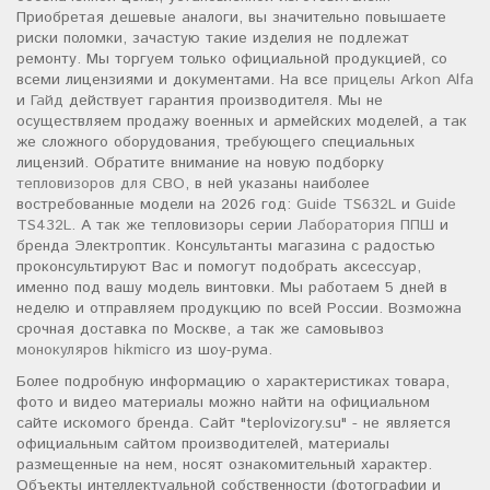
Приобретая дешевые аналоги, вы значительно повышаете
риски поломки, зачастую такие изделия не подлежат
ремонту. Мы торгуем только официальной продукцией, со
всеми лицензиями и документами. На все
прицелы Arkon Alfa
и
Гайд
действует гарантия производителя. Мы не
осуществляем продажу военных и армейских моделей, а так
же сложного оборудования, требующего специальных
лицензий. Обратите внимание на новую подборку
тепловизоров для СВО
, в ней указаны наиболее
востребованные модели на 2026 год:
Guide TS632L
и
Guide
TS432L
. А так же тепловизоры серии
Лаборатория ППШ
и
бренда Электроптик. Консультанты магазина с радостью
проконсультируют Вас и помогут подобрать аксессуар,
именно под вашу модель винтовки. Мы работаем 5 дней в
неделю и отправляем продукцию по всей России. Возможна
срочная доставка по Москве, а так же самовывоз
монокуляров hikmicro
из шоу-рума.
Более подробную информацию о характеристиках товара,
фото и видео материалы можно найти на официальном
сайте искомого бренда. Сайт "teplovizory.su" - не является
официальным сайтом производителей, материалы
размещенные на нем, носят ознакомительный характер.
Объекты интеллектуальной собственности (фотографии и