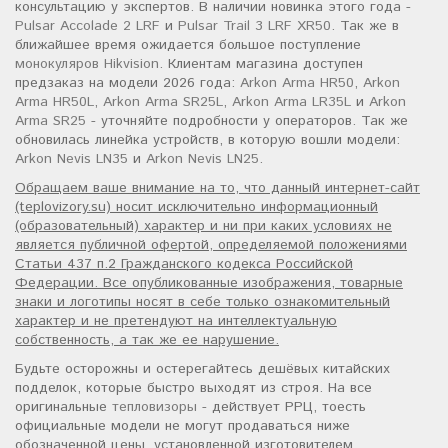
консультацию у экспертов. В наличии новинка этого года -
Pulsar Accolade 2 LRF
и
Pulsar Trail 3 LRF XR50
. Так же в
ближайшее время ожидается большое поступление
монокуляров Hikvision
. Клиентам магазина доступен
предзаказ на модели 2026 года:
Arkon Arma HR50
,
Arkon
Arma HR50L
,
Arkon Arma SR25L
,
Arkon Arma LR35L
и
Arkon
Arma SR25
- уточняйте подробности у операторов. Так же
обновилась линейка устройств, в которую вошли модели:
Arkon Nevis LN35
и
Arkon Nevis LN25
.
Обращаем ваше внимание на то, что данный интернет-сайт
(teplovizory.su) носит исключительно информационный
(образовательный) характер и ни при каких условиях не
является публичной офертой, определяемой положениями
Статьи 437 п.2 Гражданского кодекса Российской
Федерации. Все опубликованные изображения, товарные
знаки и логотипы носят в себе только ознакомительный
характер и не претендуют на интеллектуальную
собственность, а так же ее нарушение.
Будьте осторожны и остерегайтесь дешёвых китайских
подделок, которые быстро выходят из строя. На все
оригинальные
тепловизоры
- действует РРЦ, тоесть
официальные модели не могут продаваться ниже
обозначенной цены, установленной изготовителем.