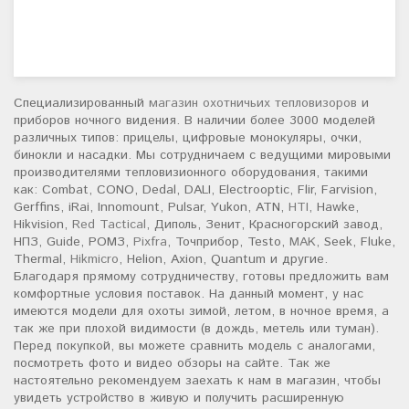
Специализированный
магазин охотничьих тепловизоров
и
приборов ночного видения. В наличии более 3000 моделей
различных типов: прицелы, цифровые монокуляры, очки,
бинокли и насадки. Мы сотрудничаем с ведущими мировыми
производителями тепловизионного оборудования, такими
как: Combat, CONO, Dedal, DALI, Electrooptic, Flir, Farvision,
Gerffins, iRai, Innomount, Pulsar, Yukon, ATN,
HTI
, Hawke,
Hikvision,
Red Tactical
, Диполь, Зенит, Красногорский завод,
НПЗ, Guide, РОМЗ,
Pixfra
, Точприбор, Testo,
MAK
, Seek, Fluke,
Thermal,
Hikmicro
, Helion, Axion, Quantum и другие.
Благодаря прямому сотрудничеству, готовы предложить вам
комфортные условия поставок. На данный момент, у нас
имеются модели для охоты зимой, летом, в ночное время, а
так же при плохой видимости (в дождь, метель или туман).
Перед покупкой, вы можете сравнить модель с аналогами,
посмотреть фото и видео обзоры на сайте. Так же
настоятельно рекомендуем заехать к нам в магазин, чтобы
увидеть устройство в живую и получить расширенную