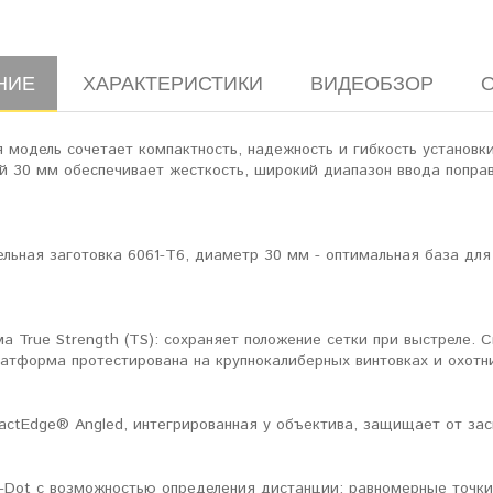
НИЕ
ХАРАКТЕРИСТИКИ
ВИДЕОБЗОР
 модель сочетает компактность, надежность и гибкость установк
й 30 мм обеспечивает жесткость, широкий диапазон ввода поправ
цельная заготовка 6061-T6, диаметр 30 мм - оптимальная база дл
а True Strength (TS): сохраняет положение сетки при выстреле.
латформа протестирована на крупнокалиберных винтовках и охотн
actEdge® Angled, интегрированная у объектива, защищает от зас
l-Dot с возможностью определения дистанции: равномерные точки 