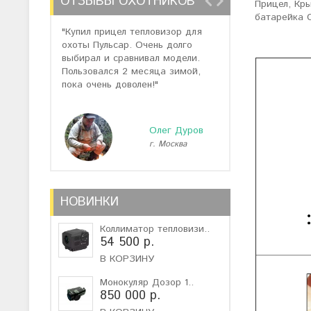
ОТЗЫВЫ ОХОТНИКОВ
Прицел, Кры
батарейка C
"Купил прицел тепловизор для
"Отзывов о теп
охоты Пульсар. Очень долго
много, но спас
выбирал и сравнивал модели.
помогли подоб
Пользовался 2 месяца зимой,
не дорогую мо
пока очень доволен!"
монокуляр."
Олег Дуров
г. Москва
г
НОВИНКИ
Коллиматор тепловизи..
54 500 р.
В КОРЗИНУ
Монокуляр Дозор 1..
850 000 р.