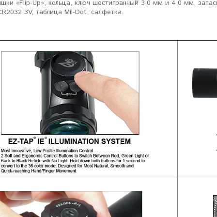
шки «Flip-Up», кольца, ключ шестигранный 3,0 мм и 4,0 мм, запас
R2032 3V, таблица Mil-Dot, салфетка.
ловизорах Atak не
"Искал универсальный
ибо консультантам,
тепловизор для охоты днем и
рать отличную и
ночью. Спасибо Семену за
дель. Взял
грамотную консультацию. Очень
доволен своим прицелом
Nocpix
."
Виктор Жунов
Евгений Стародуб
. Санкт-Петербург
г. Екатеринбург