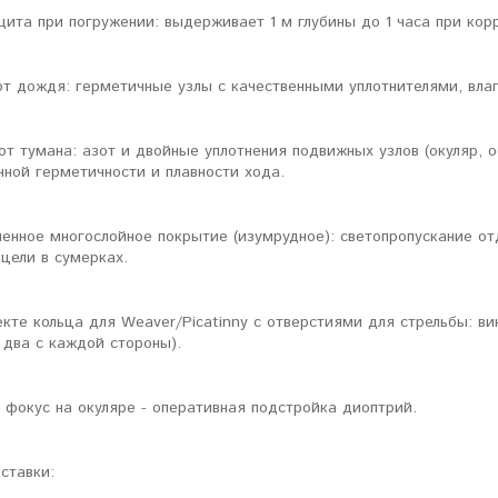
щита при погружении: выдерживает 1 м глубины до 1 часа при кор
от дождя: герметичные узлы с качественными уплотнителями, вла
от тумана: азот и двойные уплотнения подвижных узлов (окуляр, о
ной герметичности и плавности хода.
ленное многослойное покрытие (изумрудное): светопропускание о
цели в сумерках.
екте кольца для Weaver/Picatinny с отверстиями для стрельбы: в
 два с каждой стороны).
 фокус на окуляре - оперативная подстройка диоптрий.
ставки: