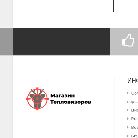
ИН
Со
перс
Ци
Pul
Во
Бю