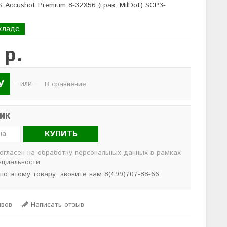
 Accushot Premium 8-32X56 (грав. MilDot) SCP3-
кладе
 р.
У
- или -
В сравнение
лик
КУПИТЬ
согласен на обработку персональных данных в рамках
нциальности
 по этому товару, звоните нам 8(499)707-88-66
ывов
Написать отзыв