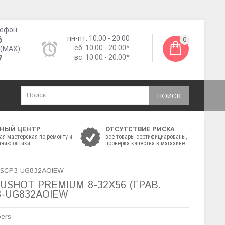
ефон:
6
пн-пт: 10.00 - 20.00
0
сб:
10.00 - 20.00*
(MAX):
7
вс:
10.00 - 20.00*
ПОИСК
НЫЙ ЦЕНТР
ОТСУТСТВИЕ РИСКА
ая мастерская по ремонту и
все товары сертифициарованы,
нию оптики
проверка качества в магазине
t) SCP3-UG832AOIEW
USHOT PREMIUM 8-32X56 (ГРАВ.
3-UG832AOIEW
pers