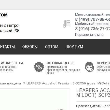
Многоканальный тел
8 (499) 707-88-6
Мобильный телефон 
8 (916) 736-27-7
Перезвоните мне
ОНТАКТЫ
ОБЗОРЫ
ОПТОМ
ШОУ-РУМ
ТИЯ КАЧЕСТВА
ОПТОВЫЕ ЦЕНЫ
СЕРВИС
ная гарантия
прямые цены от
собственн
епловизоры
производителей, скидки и
обслужива
акции
ские прицелы
LEAPERS Accushot Premium 8-32X56 (грав. MilDo
LEAPERS ACC
MILDOT) SCP
Производитель:
Lea