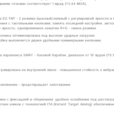
дними точками соответствует 1 мрад (≈3,44 МОА).
а EZ-TAP - 2 режима (красный/зеленый с регулировкой яркости и
ения с тактильными кнопками, память последней настройки, автоо
и яркость; одновременное нажатие R+G - смена режима.
роника оптимизирована под высокие ударные нагрузки.
ойка выполняется двумя удобными полимерными кнопками.
а параллакса SWAT - боковой барабан, диапазон от 10 ярдов (≈9,1
гравирована на внутренней линзе - повышенная стойкость к вибра
заполнение - предотвращает запотевание.
ики с фиксацией и обнулением: удобное ослабление под шестигра
тких кликов с технологией ITA (Instant Target Aiming) обеспечива