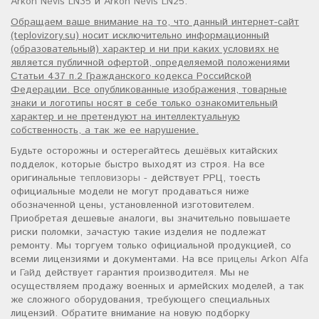
Arkon Nevis LN35
и
Arkon Nevis LN25
.
Обращаем ваше внимание на то, что данный интернет-сайт
(teplovizory.su) носит исключительно информационный
(образовательный) характер и ни при каких условиях не
является публичной офертой, определяемой положениями
Статьи 437 п.2 Гражданского кодекса Российской
Федерации. Все опубликованные изображения, товарные
знаки и логотипы носят в себе только ознакомительный
характер и не претендуют на интеллектуальную
собственность, а так же ее нарушение.
Будьте осторожны и остерегайтесь дешёвых китайских
подделок, которые быстро выходят из строя. На все
оригинальные
тепловизоры
- действует РРЦ, тоесть
официальные модели не могут продаваться ниже
обозначенной цены, установленной изготовителем.
Приобретая дешевые аналоги, вы значительно повышаете
риски поломки, зачастую такие изделия не подлежат
ремонту. Мы торгуем только официальной продукцией, со
всеми лицензиями и документами. На все
прицелы Arkon Alfa
и
Гайд
действует гарантия производителя. Мы не
осуществляем продажу военных и армейских моделей, а так
же сложного оборудования, требующего специальных
лицензий. Обратите внимание на новую подборку