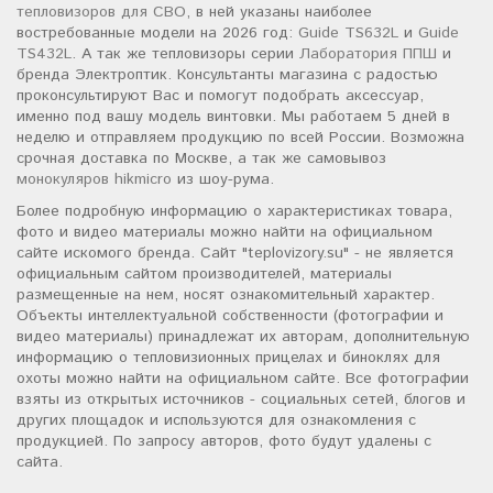
тепловизоров для СВО
, в ней указаны наиболее
востребованные модели на 2026 год:
Guide TS632L
и
Guide
TS432L
. А так же тепловизоры серии
Лаборатория ППШ
и
бренда Электроптик. Консультанты магазина с радостью
проконсультируют Вас и помогут подобрать аксессуар,
именно под вашу модель винтовки. Мы работаем 5 дней в
неделю и отправляем продукцию по всей России. Возможна
срочная доставка по Москве, а так же самовывоз
монокуляров hikmicro
из шоу-рума.
Более подробную информацию о характеристиках товара,
фото и видео материалы можно найти на официальном
сайте искомого бренда. Сайт "teplovizory.su" - не является
официальным сайтом производителей, материалы
размещенные на нем, носят ознакомительный характер.
Объекты интеллектуальной собственности (фотографии и
видео материалы) принадлежат их авторам, дополнительную
информацию о тепловизионных прицелах и биноклях для
охоты можно найти на официальном сайте. Все фотографии
взяты из открытых источников - социальных сетей, блогов и
других площадок и используются для ознакомления с
продукцией. По запросу авторов, фото будут удалены с
сайта.