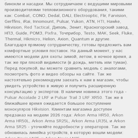
бинокли и насадки. Мы сотрудничаем с ведущими мировыми
производителями тепловизионного оборудования, такими
как: Combat, CONO, Dedal, DALI, Electrooptic, Flir, Farvision,
Gerffins, iRai, Innomount, Pulsar, Yukon, ATN,
HTI
, Hawke,
Hikvision,
Red Tactical
, Диполь, Зенит, Красногорский завод,
НПЗ, Guide, РОМЗ,
Pixfra
, Точприбор, Testo,
MAK
, Seek, Fluke,
Thermal,
Hikmicro
, Helion, Axion, Quantum и другие.
Благодаря прямому сотрудничеству, готовы предложить вам
комфортные условия поставок. На данный момент, у нас
имеются модели для охоты зимой, летом, в ночное время, а
так же при плохой видимости (в дождь, метель или туман).
Перед покупкой, вы можете сравнить модель с аналогами,
посмотреть фото и видео обзоры на сайте. Так же
настоятельно рекомендуем заехать к нам в магазин, чтобы
увидеть устройство в живую и получить расширенную
консультацию у экспертов. В наличии новинка этого года -
Pulsar Accolade 2 LRF
и
Pulsar Trail 3 LRF XR50
. Так же в
ближайшее время ожидается большое поступление
монокуляров Hikvision
. Клиентам магазина доступен
предзаказ на модели 2026 года:
Arkon Arma HR50
,
Arkon
Arma HR50L
,
Arkon Arma SR25L
,
Arkon Arma LR35L
и
Arkon
Arma SR25
- уточняйте подробности у операторов. Так же
обновилась линейка устройств, в которую вошли модели: