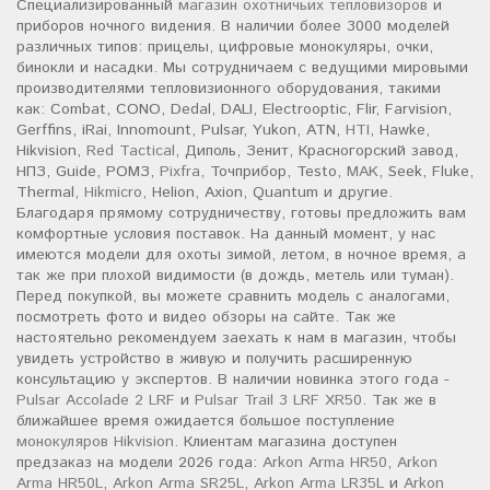
Специализированный
магазин охотничьих тепловизоров
и
приборов ночного видения. В наличии более 3000 моделей
различных типов: прицелы, цифровые монокуляры, очки,
бинокли и насадки. Мы сотрудничаем с ведущими мировыми
производителями тепловизионного оборудования, такими
как: Combat, CONO, Dedal, DALI, Electrooptic, Flir, Farvision,
Gerffins, iRai, Innomount, Pulsar, Yukon, ATN,
HTI
, Hawke,
Hikvision,
Red Tactical
, Диполь, Зенит, Красногорский завод,
НПЗ, Guide, РОМЗ,
Pixfra
, Точприбор, Testo,
MAK
, Seek, Fluke,
Thermal,
Hikmicro
, Helion, Axion, Quantum и другие.
Благодаря прямому сотрудничеству, готовы предложить вам
комфортные условия поставок. На данный момент, у нас
имеются модели для охоты зимой, летом, в ночное время, а
так же при плохой видимости (в дождь, метель или туман).
Перед покупкой, вы можете сравнить модель с аналогами,
посмотреть фото и видео обзоры на сайте. Так же
настоятельно рекомендуем заехать к нам в магазин, чтобы
увидеть устройство в живую и получить расширенную
консультацию у экспертов. В наличии новинка этого года -
Pulsar Accolade 2 LRF
и
Pulsar Trail 3 LRF XR50
. Так же в
ближайшее время ожидается большое поступление
монокуляров Hikvision
. Клиентам магазина доступен
предзаказ на модели 2026 года:
Arkon Arma HR50
,
Arkon
Arma HR50L
,
Arkon Arma SR25L
,
Arkon Arma LR35L
и
Arkon