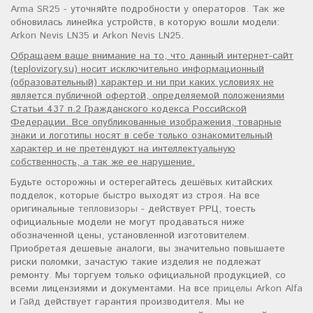
Arma SR25
- уточняйте подробности у операторов. Так же
обновилась линейка устройств, в которую вошли модели:
Arkon Nevis LN35
и
Arkon Nevis LN25
.
Обращаем ваше внимание на то, что данный интернет-сайт
(teplovizory.su) носит исключительно информационный
(образовательный) характер и ни при каких условиях не
является публичной офертой, определяемой положениями
Статьи 437 п.2 Гражданского кодекса Российской
Федерации. Все опубликованные изображения, товарные
знаки и логотипы носят в себе только ознакомительный
характер и не претендуют на интеллектуальную
собственность, а так же ее нарушение.
Будьте осторожны и остерегайтесь дешёвых китайских
подделок, которые быстро выходят из строя. На все
оригинальные
тепловизоры
- действует РРЦ, тоесть
официальные модели не могут продаваться ниже
обозначенной цены, установленной изготовителем.
Приобретая дешевые аналоги, вы значительно повышаете
риски поломки, зачастую такие изделия не подлежат
ремонту. Мы торгуем только официальной продукцией, со
всеми лицензиями и документами. На все
прицелы Arkon Alfa
и
Гайд
действует гарантия производителя. Мы не