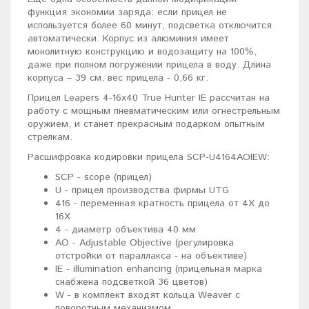
функция экономии заряда: если прицел не
используется более 60 минут, подсветка отключится
автоматически. Корпус из алюминия имеет
монолитную конструкцию и водозащиту на 100%,
даже при полном погружении прицела в воду. Длина
корпуса – 39 см, вес прицела - 0,66 кг.
Прицел Leapers 4-16x40 True Hunter IE рассчитан на
работу с мощным пневматическим или огнестрельным
оружием, и станет прекрасным подарком опытным
стрелкам.
Расшифровка кодировки прицела SCP-U4164AOIEW:
SCP - scope (прицел)
U - прицел производства фирмы UTG
416 - переменная кратность прицела от 4Х до
16Х
4 - диаметр объектива 40 мм
AO - Adjustable Objective (регулировка
отстройки от параллакса - на объективе)
IE - illumination enhancing (прицельная марка
снабжена подсветкой 36 цветов)
W - в комплект входят кольца Weaver с
поворотным механизмом