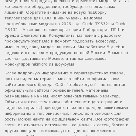
осуществляем продажу военных и армейских моделей, а так
же сложного оборудования, требующего специальных
лицензий. Обратите внимание на новую подборку
тепловизоров для СВО
, в ней указаны наиболее
востребованные модели на 2026 год:
Guide TS632L
и
Guide
TS432L
. А так же тепловизоры серии
Лаборатория ППШ
и
бренда Электроптик. Консультанты магазина с радостью
проконсультируют Вас и помогут подобрать аксессуар,
именно под вашу модель винтовки. Мы работаем 5 дней в
неделю и отправляем продукцию по всей России. Возможна
срочная доставка по Москве, а так же самовывоз
монокуляров hikmicro
из шоу-рума.
Более подробную информацию о характеристиках товара,
фото и видео материалы можно найти на официальном
сайте искомого бренда. Сайт "teplovizory.su" - не является
официальным сайтом производителей, материалы
размещенные на нем, носят ознакомительный характер.
Объекты интеллектуальной собственности (фотографии и
видео материалы) принадлежат их авторам, дополнительную
информацию о тепловизионных прицелах и биноклях для
охоты можно найти на официальном сайте. Все фотографии
взяты из открытых источников - социальных сетей, блогов и
других площадок и используются для ознакомления с