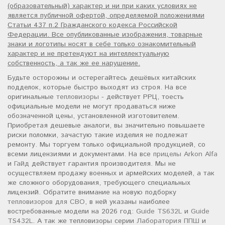
(образовательный) характер и ни при каких условиях не
является публичной офертой, определяемой положениями
Статьи 437 п.2 Гражданского кодекса Российской
Федерации. Все опубликованные изображения, товарные
знаки и логотипы носят в себе только ознакомительный
характер и не претендуют на интеллектуальную
собственность, а так же ее нарушение.
Будьте осторожны и остерегайтесь дешёвых китайских
подделок, которые быстро выходят из строя. На все
оригинальные
тепловизоры
- действует РРЦ, тоесть
официальные модели не могут продаваться ниже
обозначенной цены, установленной изготовителем.
Приобретая дешевые аналоги, вы значительно повышаете
риски поломки, зачастую такие изделия не подлежат
ремонту. Мы торгуем только официальной продукцией, со
всеми лицензиями и документами. На все
прицелы Arkon Alfa
и
Гайд
действует гарантия производителя. Мы не
осуществляем продажу военных и армейских моделей, а так
же сложного оборудования, требующего специальных
лицензий. Обратите внимание на новую подборку
тепловизоров для СВО
, в ней указаны наиболее
востребованные модели на 2026 год:
Guide TS632L
и
Guide
TS432L
. А так же тепловизоры серии
Лаборатория ППШ
и