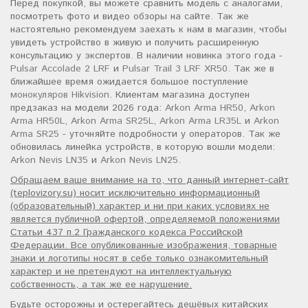
Перед покупкой, вы можете сравнить модель с аналогами,
посмотреть фото и видео обзоры на сайте. Так же
настоятельно рекомендуем заехать к нам в магазин, чтобы
увидеть устройство в живую и получить расширенную
консультацию у экспертов. В наличии новинка этого года -
Pulsar Accolade 2 LRF
и
Pulsar Trail 3 LRF XR50
. Так же в
ближайшее время ожидается большое поступление
монокуляров Hikvision
. Клиентам магазина доступен
предзаказ на модели 2026 года:
Arkon Arma HR50
,
Arkon
Arma HR50L
,
Arkon Arma SR25L
,
Arkon Arma LR35L
и
Arkon
Arma SR25
- уточняйте подробности у операторов. Так же
обновилась линейка устройств, в которую вошли модели:
Arkon Nevis LN35
и
Arkon Nevis LN25
.
Обращаем ваше внимание на то, что данный интернет-сайт
(teplovizory.su) носит исключительно информационный
(образовательный) характер и ни при каких условиях не
является публичной офертой, определяемой положениями
Статьи 437 п.2 Гражданского кодекса Российской
Федерации. Все опубликованные изображения, товарные
знаки и логотипы носят в себе только ознакомительный
характер и не претендуют на интеллектуальную
собственность, а так же ее нарушение.
Будьте осторожны и остерегайтесь дешёвых китайских