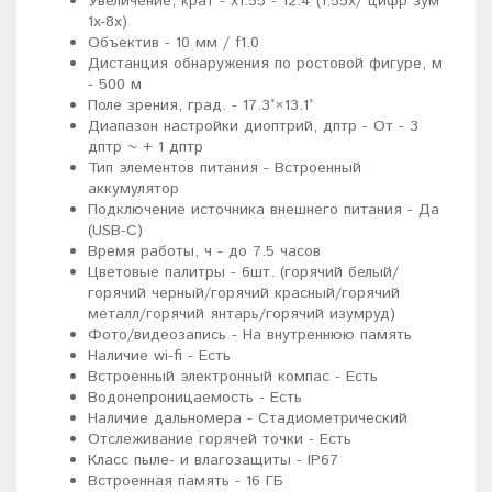
Увеличение, крат - x1.55 - 12.4 (1.55x/ цифр зум
1x-8x)
Объектив - 10 мм / f1.0
Дистанция обнаружения по ростовой фигуре, м
- 500 м
Поле зрения, град. - 17.3°×13.1°
Диапазон настройки диоптрий, дптр - От - 3
дптр ~ + 1 дптр
Тип элементов питания - Встроенный
аккумулятор
Подключение источника внешнего питания - Да
(USB-C)
Время работы, ч - до 7.5 часов
Цветовые палитры - 6шт. (горячий белый/
горячий черный/горячий красный/горячий
металл/горячий янтарь/горячий изумруд)
Фото/видеозапись - На внутреннюю память
Наличие wi-fi - Есть
Встроенный электронный компас - Есть
Водонепроницаемость - Есть
Наличие дальномера - Стадиометрический
Отслеживание горячей точки - Есть
Класс пыле- и влагозащиты - IP67
Встроенная память - 16 ГБ