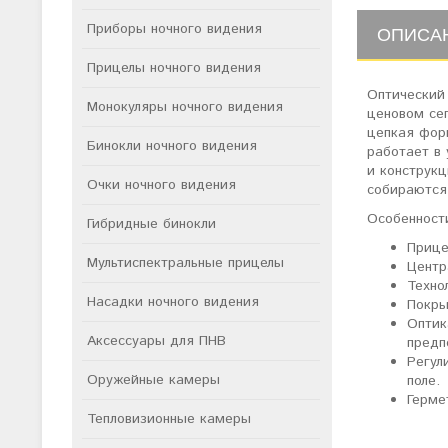
Приборы ночного видения
ОПИСА
Прицелы ночного видения
Оптический 
Монокуляры ночного видения
ценовом сег
цепкая форм
Бинокли ночного видения
работает в
и конструк
Очки ночного видения
собираются
Особенност
Гибридные бинокли
Прице
Мультиспектральные прицелы
Центр
Техно
Насадки ночного видения
Покры
Оптик
Аксессуары для ПНВ
предп
Регул
Оружейные камеры
поле.
Герме
Тепловизионные камеры