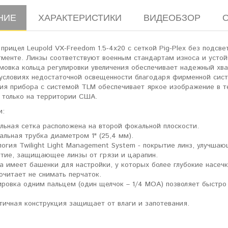
НИЕ
ХАРАКТЕРИСТИКИ
ВИДЕОБЗОР
прицел Leupold VX-Freedom 1.5-4x20 c сеткой Pig-Plex без подсв
менте. Линзы соответствуют военным стандартам износа и устойч
овка кольца регулировки увеличения обеспечивает надежный хват
 условиях недостаточной освещенности благодаря фирменной сист
ция прибора с системой TLM обеспечивает яркое изображение в т
 только на территории США.
и:
льная сетка расположена на второй фокальной плоскости.
альная трубка диаметром 1" (25,4 мм).
логия Twilight Light Management System - покрытие линз, улучша
тие, защищающее линзы от грязи и царапин.
а имеет башенки для настройки, у которых более глубокие насечки
очитает не снимать перчаток.
ировка одним пальцем (один щелчок – 1/4 MOA) позволяет быстро 
тичная конструкция защищает от влаги и запотевания.