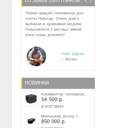
ОТЗЫВЫ ОХОТНИКОВ
"Купил прицел тепловизор для
"Отзывов о теп
охоты Пульсар. Очень долго
много, но спас
выбирал и сравнивал модели.
помогли подоб
Пользовался 2 месяца зимой,
не дорогую мо
пока очень доволен!"
монокуляр."
Олег Дуров
г. Москва
г
НОВИНКИ
Коллиматор тепловизи..
54 500 р.
В КОРЗИНУ
Монокуляр Дозор 1..
850 000 р.