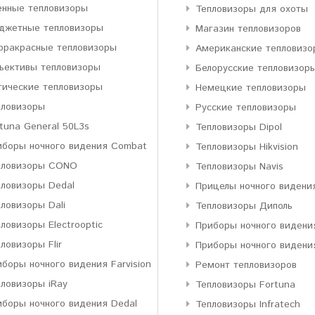
енные тепловизоры
Тепловизоры для охоты
джетные тепловизоры
Магазин тепловизоров
фракрасные тепловизоры
Американские тепловизо
ъективы тепловизоры
Белорусские тепловизор
тические тепловизоры
Немецкие тепловизоры
пловизоры
Русские тепловизоры
tuna General 50L3s
Тепловизоры Dipol
иборы ночного видения Combat
Тепловизоры Hikvision
пловизоры CONO
Тепловизоры Navis
пловизоры Dedal
Прицелы ночного видени
ловизоры Dali
Тепловизоры Диполь
ловизоры Electrooptic
Приборы ночного видени
ловизоры Flir
Приборы ночного видени
боры ночного видения Farvision
Ремонт тепловизоров
пловизоры iRay
Тепловизоры Fortuna
иборы ночного видения Dedal
Тепловизоры Infratech