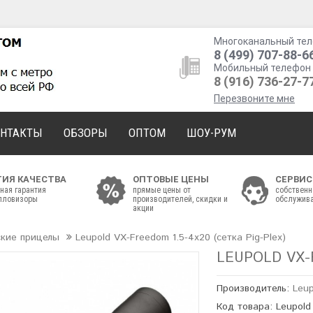
Многоканальный тел
8 (499) 707-88-6
Мобильный телефон 
8 (916) 736-27-7
Перезвоните мне
ОНТАКТЫ
ОБЗОРЫ
ОПТОМ
ШОУ-РУМ
ТИЯ КАЧЕСТВА
ОПТОВЫЕ ЦЕНЫ
СЕРВИС
ная гарантия
прямые цены от
собственн
епловизоры
производителей, скидки и
обслужива
акции
ские прицелы
Leupold VX-Freedom 1.5-4x20 (сетка Pig-Plex)
LEUPOLD VX-F
Производитель:
Leu
Код товара: Leupold