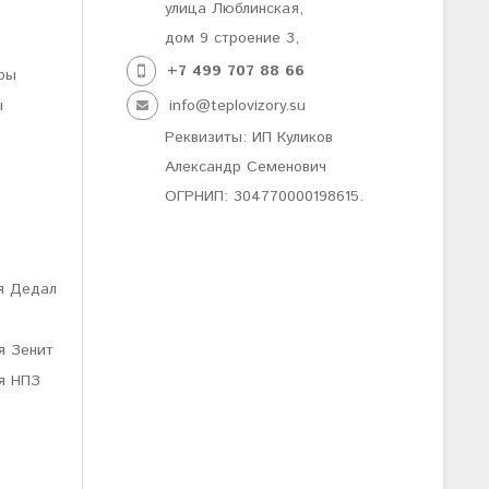
улица Люблинская,
дом 9 строение 3,
+7 499
707 88 66
ры
ы
info@teplovizory.su
Реквизиты: ИП Куликов
Александр Семенович
ОГРНИП: 304770000198615.
я Дедал
я Зенит
я НПЗ