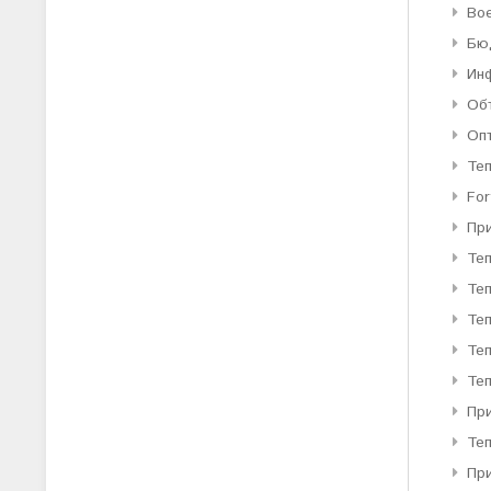
Во
Бю
Ин
Об
Оп
Те
For
Пр
Те
Те
Теп
Теп
Теп
При
Те
Пр