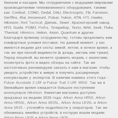
бинокли и насадки. Мы сотрудничаем с ведущими мировыми
производителями тепловизионного оборудования, такими
как: Combat, CONO, Dedal, DALI, Electrooptic, Flir, Farvision,
Gerffins, iRai, Innomount, Pulsar, Yukon, ATN,
HTI
, Hawke,
Hikvision,
Red Tactical
, Диполь, Зенит, Красногорский завод,
НПЗ, Guide, РОМЗ,
Pixfra
, Точприбор, Testo,
MAK
, Seek, Fluke,
Thermal,
Hikmicro
, Helion, Axion, Quantum и другие.
Благодаря прямому сотрудничеству, готовы предложить вам
комфортные условия поставок. На данный момент, у нас
имеются модели для охоты зимой, летом, в ночное время, а
так же при плохой видимости (в дождь, метель или туман).
Перед покупкой, вы можете сравнить модель с аналогами,
посмотреть фото и видео обзоры на сайте. Так же
настоятельно рекомендуем заехать к нам в магазин, чтобы
увидеть устройство в живую и получить расширенную
консультацию у экспертов. В наличии новинка этого года -
Pulsar Accolade 2 LRF
и
Pulsar Trail 3 LRF XR50
. Так же в
ближайшее время ожидается большое поступление
монокуляров Hikvision
. Клиентам магазина доступен
предзаказ на модели 2026 года:
Arkon Arma HR50
,
Arkon
Arma HR50L
,
Arkon Arma SR25L
,
Arkon Arma LR35L
и
Arkon
Arma SR25
- уточняйте подробности у операторов. Так же
обновилась линейка устройств, в которую вошли модели:
Arkon Nevis LN35
и
Arkon Nevis LN25
.