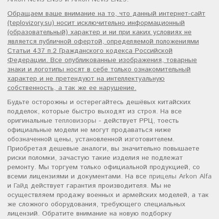
Обращаем ваше внимание на то, что данный интернет-сайт
(teplovizory.su) носит исключительно информационный
(образовательный) характер и ни при каких условиях не
является публичной офертой, определяемой положениями
Статьи 437 п.2 Гражданского кодекса Российской
Федерации. Все опубликованные изображения, товарные
знаки и логотипы носят в себе только ознакомительный
характер и не претендуют на интеллектуальную
собственность, а так же ее нарушение.
Будьте осторожны и остерегайтесь дешёвых китайских
подделок, которые быстро выходят из строя. На все
оригинальные
тепловизоры
- действует РРЦ, тоесть
официальные модели не могут продаваться ниже
обозначенной цены, установленной изготовителем.
Приобретая дешевые аналоги, вы значительно повышаете
риски поломки, зачастую такие изделия не подлежат
ремонту. Мы торгуем только официальной продукцией, со
всеми лицензиями и документами. На все
прицелы Arkon Alfa
и
Гайд
действует гарантия производителя. Мы не
осуществляем продажу военных и армейских моделей, а так
же сложного оборудования, требующего специальных
лицензий. Обратите внимание на новую подборку