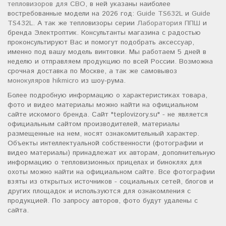
тепловизоров для СВО
, в ней указаны наиболее
востребованные модели на 2026 год:
Guide TS632L
и
Guide
TS432L
. А так же тепловизоры серии
Лаборатория ППШ
и
бренда Электроптик. Консультанты магазина с радостью
проконсультируют Вас и помогут подобрать аксессуар,
именно под вашу модель винтовки. Мы работаем 5 дней в
неделю и отправляем продукцию по всей России. Возможна
срочная доставка по Москве, а так же самовывоз
монокуляров hikmicro
из шоу-рума.
Более подробную информацию о характеристиках товара,
фото и видео материалы можно найти на официальном
сайте искомого бренда. Сайт "teplovizory.su" - не является
официальным сайтом производителей, материалы
размещенные на нем, носят ознакомительный характер.
Объекты интеллектуальной собственности (фотографии и
видео материалы) принадлежат их авторам, дополнительную
информацию о тепловизионных прицелах и биноклях для
охоты можно найти на официальном сайте. Все фотографии
взяты из открытых источников - социальных сетей, блогов и
других площадок и используются для ознакомления с
продукцией. По запросу авторов, фото будут удалены с
сайта.