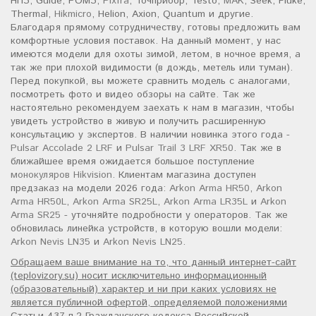
НПЗ, Guide, РОМЗ,
Pixfra
, Точприбор, Testo,
MAK
, Seek, Fluke,
Thermal,
Hikmicro
, Helion, Axion, Quantum и другие.
Благодаря прямому сотрудничеству, готовы предложить вам
комфортные условия поставок. На данный момент, у нас
имеются модели для охоты зимой, летом, в ночное время, а
так же при плохой видимости (в дождь, метель или туман).
Перед покупкой, вы можете сравнить модель с аналогами,
посмотреть фото и видео обзоры на сайте. Так же
настоятельно рекомендуем заехать к нам в магазин, чтобы
увидеть устройство в живую и получить расширенную
консультацию у экспертов. В наличии новинка этого года -
Pulsar Accolade 2 LRF
и
Pulsar Trail 3 LRF XR50
. Так же в
ближайшее время ожидается большое поступление
монокуляров Hikvision
. Клиентам магазина доступен
предзаказ на модели 2026 года:
Arkon Arma HR50
,
Arkon
Arma HR50L
,
Arkon Arma SR25L
,
Arkon Arma LR35L
и
Arkon
Arma SR25
- уточняйте подробности у операторов. Так же
обновилась линейка устройств, в которую вошли модели:
Arkon Nevis LN35
и
Arkon Nevis LN25
.
Обращаем ваше внимание на то, что данный интернет-сайт
(teplovizory.su) носит исключительно информационный
(образовательный) характер и ни при каких условиях не
является публичной офертой, определяемой положениями
Статьи 437 п.2 Гражданского кодекса Российской