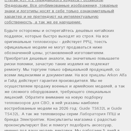
Федерации. Все опубликованные изображения, товарные
знаки и логотипы носят в себе только ознакомительный
характер и не претендуют на интеллектуальную
собственность, а так же ее нарушение.
Будьте осторожны и остерегайтесь дешёвых китайских
подделок, которые быстро выходят из строя. На все
оригинальные
тепловизоры
- действует РРЦ, тоесть
официальные модели не могут продаваться ниже
обозначенной цены, установленной изготовителем.
Приобретая дешевые аналоги, вы значительно повышаете
риски поломки, зачастую такие изделия не подлежат
ремонту. Мы торгуем только официальной продукцией, со
всеми лицензиями и документами. На все
прицелы Arkon Alfa
и
Гайд
действует гарантия производителя. Мы не
осуществляем продажу военных и армейских моделей, а так
же сложного оборудования, требующего специальных
лицензий. Обратите внимание на новую подборку
тепловизоров для СВО
, в ней указаны наиболее
востребованные модели на 2026 год:
Guide TS632L
и
Guide
TS432L
. А так же тепловизоры серии
Лаборатория ППШ
и
бренда Электроптик. Консультанты магазина с радостью
проконсультируют Вас и помогут подобрать аксессуар,
именно под вашу модель винтовки. Мы работаем 5 дней в