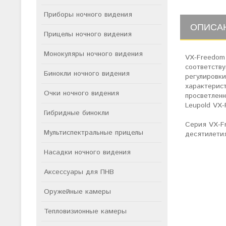
Приборы ночного видения
ОПИСА
Прицелы ночного видения
Монокуляры ночного видения
VX-Freedom
соответств
Бинокли ночного видения
регулировк
характерис
Очки ночного видения
просветлен
Leupold VX
Гибридные бинокли
Серия VX-F
Мультиспектральные прицелы
десятилети
Насадки ночного видения
Аксессуары для ПНВ
Оружейные камеры
Тепловизионные камеры