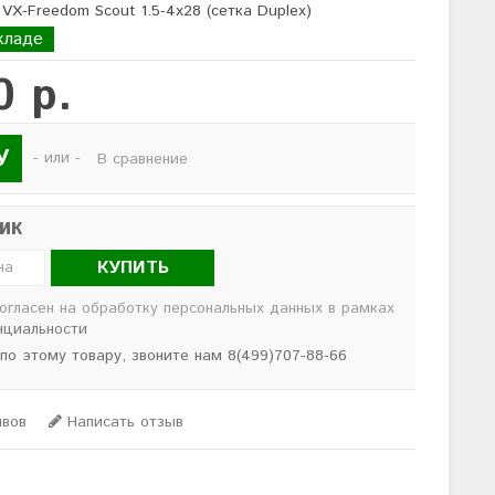
 VX-Freedom Scout 1.5-4x28 (сетка Duplex)
кладе
0 р.
У
- или -
В сравнение
лик
КУПИТЬ
согласен на обработку персональных данных в рамках
нциальности
 по этому товару, звоните нам 8(499)707-88-66
ывов
Написать отзыв