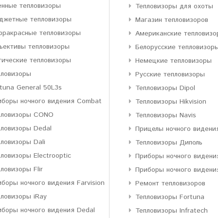
енные тепловизоры
Тепловизоры для охоты
джетные тепловизоры
Магазин тепловизоров
фракрасные тепловизоры
Американские тепловизо
ъективы тепловизоры
Белорусские тепловизор
тические тепловизоры
Немецкие тепловизоры
пловизоры
Русские тепловизоры
tuna General 50L3s
Тепловизоры Dipol
иборы ночного видения Combat
Тепловизоры Hikvision
пловизоры CONO
Тепловизоры Navis
пловизоры Dedal
Прицелы ночного видени
ловизоры Dali
Тепловизоры Диполь
ловизоры Electrooptic
Приборы ночного видени
ловизоры Flir
Приборы ночного видени
боры ночного видения Farvision
Ремонт тепловизоров
пловизоры iRay
Тепловизоры Fortuna
иборы ночного видения Dedal
Тепловизоры Infratech