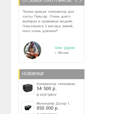
ОТЗЫВЫ ОХОТНИКОВ
"Купил прицел тепловизор для
"Отзывов о теп
охоты Пульсар. Очень долго
много, но спас
выбирал и сравнивал модели.
помогли подоб
Пользовался 2 месяца зимой,
не дорогую мо
пока очень доволен!"
монокуляр."
Олег Дуров
г. Москва
г
НОВИНКИ
Коллиматор тепловизи..
54 500 р.
В КОРЗИНУ
Монокуляр Дозор 1..
850 000 р.