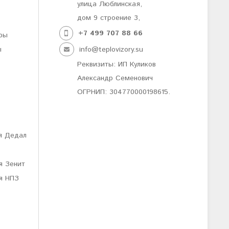
улица Люблинская,
дом 9 строение 3,
+7 499
707 88 66
ры
ы
info@teplovizory.su
Реквизиты: ИП Куликов
Александр Семенович
ОГРНИП: 304770000198615.
я Дедал
я Зенит
я НПЗ