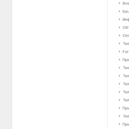
Во
Бю
Ин
Об
Оп
Те
For
Пр
Те
Те
Теп
Теп
Теп
При
Те
Пр