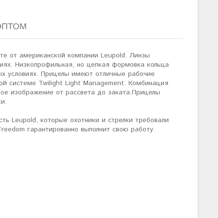
ОПТОМ
те от американской компании Leupold. Линзы
виях. Низкопрофильная, но цепкая формовка кольца
ных условиях. Прицелы имеют отличные рабочие
ой системе Twilight Light Management. Комбинация
кое изображение от рассвета до заката.Прицелы
и.
ть Leupold, которые охотники и стрелки требовали
Freedom гарантированно выполнит свою работу.