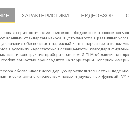
НИЕ
ХАРАКТЕРИСТИКИ
ВИДЕОБЗОР
 - новая серия оптических прицелов в бюджетном ценовом сегмен
уют военным стандартам износа и устойчивости в различных усло
и увеличения обеспечивает надежный хват в перчатках и во влаж
тики в условиях недостаточной освещенности, благодаря фирменн
ных линз и конструкции прибора с системой TLM обеспечивает яр
-Freedom полностью производятся на территории Северной Америк
reedom обеспечивает легендарную производительность и надежнос
ями, в сочетании с множеством новых и улучшенных функций. VX-