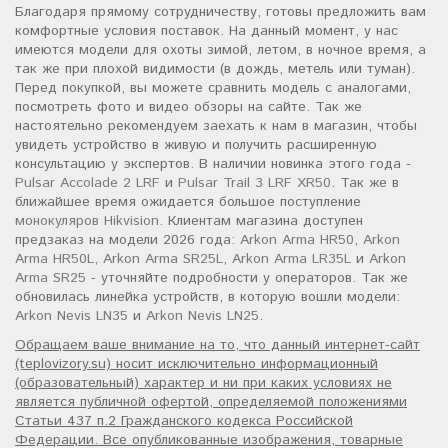
Благодаря прямому сотрудничеству, готовы предложить вам
комфортные условия поставок. На данный момент, у нас
имеются модели для охоты зимой, летом, в ночное время, а
так же при плохой видимости (в дождь, метель или туман).
Перед покупкой, вы можете сравнить модель с аналогами,
посмотреть фото и видео обзоры на сайте. Так же
настоятельно рекомендуем заехать к нам в магазин, чтобы
увидеть устройство в живую и получить расширенную
консультацию у экспертов. В наличии новинка этого года -
Pulsar Accolade 2 LRF
и
Pulsar Trail 3 LRF XR50
. Так же в
ближайшее время ожидается большое поступление
монокуляров Hikvision
. Клиентам магазина доступен
предзаказ на модели 2026 года:
Arkon Arma HR50
,
Arkon
Arma HR50L
,
Arkon Arma SR25L
,
Arkon Arma LR35L
и
Arkon
Arma SR25
- уточняйте подробности у операторов. Так же
обновилась линейка устройств, в которую вошли модели:
Arkon Nevis LN35
и
Arkon Nevis LN25
.
Обращаем ваше внимание на то, что данный интернет-сайт
(teplovizory.su) носит исключительно информационный
(образовательный) характер и ни при каких условиях не
является публичной офертой, определяемой положениями
Статьи 437 п.2 Гражданского кодекса Российской
Федерации. Все опубликованные изображения, товарные