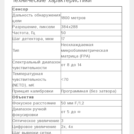
Технические характеристики
Сенсор
Дальность обнаружения
1800 метров
цели
Разрешение, пиксели
384х288
Частота, Гц
50
Шаг детектора, мкм
17
Неохлаждаемая
Тип
микроболеметрическая
матрица (FPA)
Спектральный диапазон
от 8 до 14
чувствительности
Температурная
чувствительность
<70
(NETD), мК
Принцип калибровки
Программная (без затвора)
Объектив
Фокусное расстояние
50 мм F/1,2
Диапазон ручной
от 5 до ∞
фокусировки
Оптическое увеличение
3
Цифровое увеличение
2x, 4x
Шаг выверки сетки,