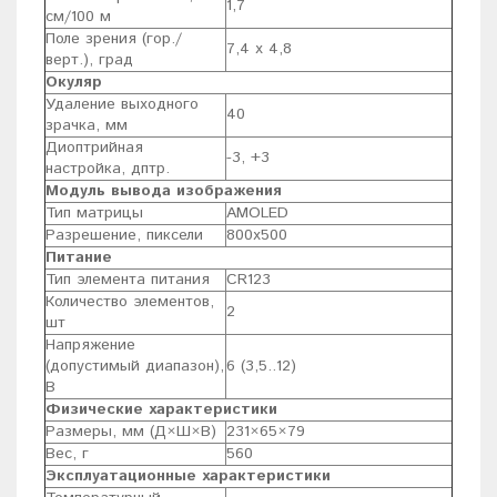
1,7
см/100 м
Поле зрения (гор./
7,4 x 4,8
верт.), град
Окуляр
Удаление выходного
40
зрачка, мм
Диоптрийная
-3, +3
настройка, дптр.
Модуль вывода изображения
Тип матрицы
AMOLED
Разрешение, пиксели
800х500
Питание
Тип элемента питания
CR123
Количество элементов,
2
шт
Напряжение
(допустимый диапазон),
6 (3,5..12)
В
Физические характеристики
Размеры, мм (Д×Ш×В)
231×65×79
Вес, г
560
Эксплуатационные характеристики