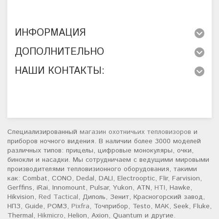
ИНФОРМАЦИЯ
ДОПОЛНИТЕЛЬНО
НАШИ КОНТАКТЫ:
Специализированный
магазин охотничьих тепловизоров
и
приборов ночного видения. В наличии более 3000 моделей
различных типов: прицелы, цифровые монокуляры, очки,
бинокли и насадки. Мы сотрудничаем с ведущими мировыми
производителями тепловизионного оборудования, такими
как: Combat, CONO, Dedal, DALI, Electrooptic, Flir, Farvision,
Gerffins, iRai, Innomount, Pulsar, Yukon, ATN,
HTI
, Hawke,
Hikvision,
Red Tactical
, Диполь, Зенит, Красногорский завод,
НПЗ, Guide, РОМЗ,
Pixfra
, Точприбор, Testo,
MAK
, Seek, Fluke,
Thermal,
Hikmicro
, Helion, Axion, Quantum и другие.