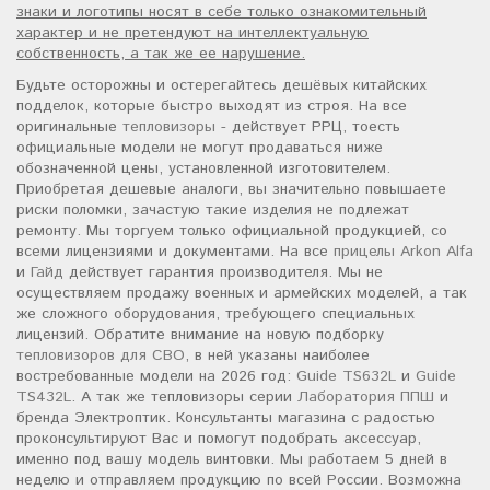
знаки и логотипы носят в себе только ознакомительный
характер и не претендуют на интеллектуальную
собственность, а так же ее нарушение.
Будьте осторожны и остерегайтесь дешёвых китайских
подделок, которые быстро выходят из строя. На все
оригинальные
тепловизоры
- действует РРЦ, тоесть
официальные модели не могут продаваться ниже
обозначенной цены, установленной изготовителем.
Приобретая дешевые аналоги, вы значительно повышаете
риски поломки, зачастую такие изделия не подлежат
ремонту. Мы торгуем только официальной продукцией, со
всеми лицензиями и документами. На все
прицелы Arkon Alfa
и
Гайд
действует гарантия производителя. Мы не
осуществляем продажу военных и армейских моделей, а так
же сложного оборудования, требующего специальных
лицензий. Обратите внимание на новую подборку
тепловизоров для СВО
, в ней указаны наиболее
востребованные модели на 2026 год:
Guide TS632L
и
Guide
TS432L
. А так же тепловизоры серии
Лаборатория ППШ
и
бренда Электроптик. Консультанты магазина с радостью
проконсультируют Вас и помогут подобрать аксессуар,
именно под вашу модель винтовки. Мы работаем 5 дней в
неделю и отправляем продукцию по всей России. Возможна