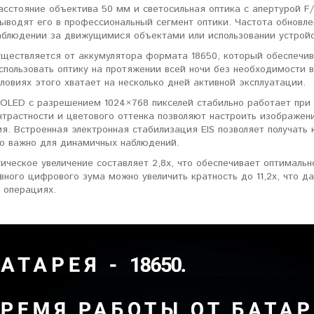
сстояние объектива 50 мм и светосильная оптика с апертурой F/
ыводят его в профессиональный сегмент оптики. Частота обновле
ловизорах Atak не
"Искал универсальный
аблюдении за движущимися объектами или использовании устройс
ибо консультантам,
тепловизор для охоты днем и
уществляется от аккумулятора формата 18650, который обеспечив
рать отличную и
ночью. Спасибо Семену за
спользовать оптику на протяжении всей ночи без необходимости 
дель. Взял
грамотную консультацию. Очень
ловиях этого хватает на несколько дней активной эксплуатации.
доволен своим прицелом
Nocpix
."
OLED с разрешением 1024×768 пикселей стабильно работает при 
онтрастности и цветового оттенка позволяют настроить изображе
я. Встроенная электронная стабилизация EIS позволяет получать
Виктор Жунов
Евгений Стародуб
но важно для динамичных наблюдений.
. Санкт-Петербург
г. Екатеринбург
ическое увеличение составляет 2,8х, что обеспечивает оптималь
ного цифрового зума можно увеличить кратность до 11,2х, что д
 операциях.