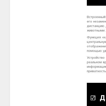
Встроенный
его незаме
дистанцию 
животными.
Функция «к
центральну
отображени
помощью уд
Устройство
реальном в
информацию
приватность