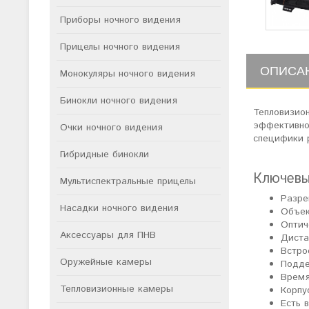
Приборы ночного видения
Прицелы ночного видения
ОПИСА
Монокуляры ночного видения
Бинокли ночного видения
Тепловизио
эффективно
Очки ночного видения
специфики 
Гибридные бинокли
Ключевы
Мультиспектральные прицелы
Разре
Насадки ночного видения
Объек
Оптич
Аксессуары для ПНВ
Диста
Встро
Оружейные камеры
Подде
Время
Тепловизионные камеры
Корпу
Есть 