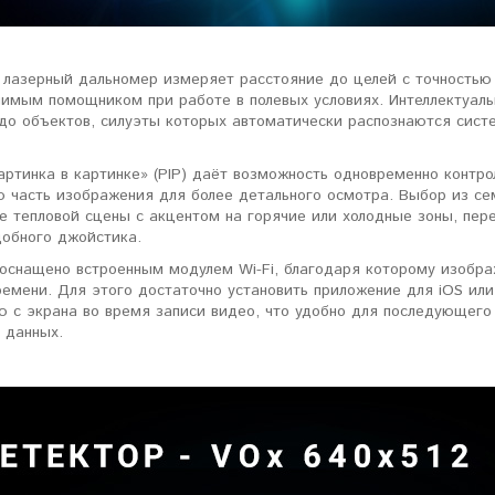
 лазерный дальномер измеряет расстояние до целей с точностью 
нимым помощником при работе в полевых условиях. Интеллектуал
до объектов, силуэты которых автоматически распознаются систе
артинка в картинке» (PIP) даёт возможность одновременно контр
ю часть изображения для более детального осмотра. Выбор из се
е тепловой сцены с акцентом на горячие или холодные зоны, пе
обного джойстика.
 оснащено встроенным модулем Wi-Fi, благодаря которому изобр
ремени. Для этого достаточно установить приложение для iOS ил
 с экрана во время записи видео, что удобно для последующего
 данных.