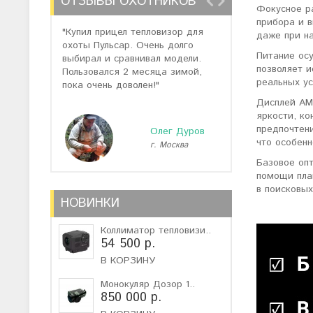
ОТЗЫВЫ ОХОТНИКОВ
Фокусное ра
прибора и в
"Купил прицел тепловизор для
"Отзывов о теп
даже при н
охоты Пульсар. Очень долго
много, но спас
Питание ос
выбирал и сравнивал модели.
помогли подоб
позволяет и
Пользовался 2 месяца зимой,
не дорогую мо
реальных ус
пока очень доволен!"
монокуляр."
Дисплей AM
яркости, к
предпочтени
Олег Дуров
что особен
г. Москва
г
Базовое опт
помощи плав
в поисковых
НОВИНКИ
Коллиматор тепловизи..
54 500 р.
В КОРЗИНУ
Монокуляр Дозор 1..
850 000 р.