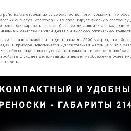
стройства изготовлен из высококачественного германия, что обе
пловых сигнатур. Апертура F/0.9 гарантирует высокую светосилу
уверенно фиксировать цели на больших дистанциях с сохранением
нимание к качеству каждой детали и высокую оптическую точност
оляет выявить человека на дистанции до 2600 метров, что обесп
задач. В приборе используется чувствительная матрица VOx с ра
 что обеспечивает высокую чувствительность и качество изображ
стройства улучшает детализацию и делает изображение более ин
влажность.