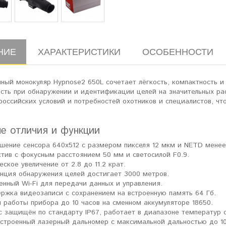
НИЕ
ХАРАКТЕРИСТИКИ
ОСОБЕННОСТИ
нный монокуляр Hypnose2 650L сочетает лёгкость, компактность 
сть при обнаружении и идентификации целей на значительных рас
российских условий и потребностей охотников и специалистов, ч
е отличия и функции
шение сенсора 640x512 с размером пикселя 12 мкм и NETD менее 
тив с фокусным расстоянием 50 мм и светосилой F0.9.
еское увеличение от 2.8 до 11.2 крат.
нция обнаружения целей достигает 3000 метров.
енный Wi-Fi для передачи данных и управления.
ржка видеозаписи с сохранением на встроенную память 64 Гб.
 работы прибора до 10 часов на сменном аккумуляторе 18650.
с защищён по стандарту IP67, работает в диапазоне температур о
встроенный лазерный дальномер с максимальной дальностью до 1