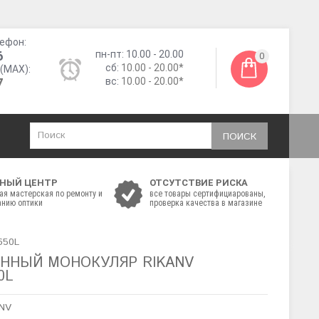
ефон:
6
пн-пт: 10.00 - 20.00
0
сб:
10.00 - 20.00*
(MAX):
7
вс:
10.00 - 20.00*
ПОИСК
НЫЙ ЦЕНТР
ОТСУТСТВИЕ РИСКА
ая мастерская по ремонту и
все товары сертифициарованы,
нию оптики
проверка качества в магазине
650L
ННЫЙ МОНОКУЛЯР RIKANV
0L
aNV