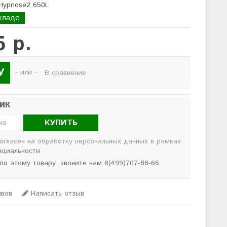
 Hypnose2 650L
кладе
5 р.
У
- или -
В сравнение
лик
КУПИТЬ
согласен на обработку персональных данных в рамках
нциальности
 по этому товару, звоните нам 8(499)707-88-66
ывов
Написать отзыв