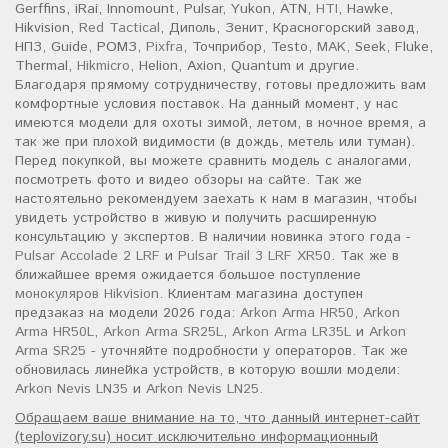
Gerffins, iRai, Innomount, Pulsar, Yukon, ATN,
HTI
, Hawke,
Hikvision,
Red Tactical
, Диполь, Зенит, Красногорский завод,
НПЗ, Guide, РОМЗ,
Pixfra
, Точприбор, Testo,
MAK
, Seek, Fluke,
Thermal,
Hikmicro
, Helion, Axion, Quantum и другие.
Благодаря прямому сотрудничеству, готовы предложить вам
комфортные условия поставок. На данный момент, у нас
имеются модели для охоты зимой, летом, в ночное время, а
так же при плохой видимости (в дождь, метель или туман).
Перед покупкой, вы можете сравнить модель с аналогами,
посмотреть фото и видео обзоры на сайте. Так же
настоятельно рекомендуем заехать к нам в магазин, чтобы
увидеть устройство в живую и получить расширенную
консультацию у экспертов. В наличии новинка этого года -
Pulsar Accolade 2 LRF
и
Pulsar Trail 3 LRF XR50
. Так же в
ближайшее время ожидается большое поступление
монокуляров Hikvision
. Клиентам магазина доступен
предзаказ на модели 2026 года:
Arkon Arma HR50
,
Arkon
Arma HR50L
,
Arkon Arma SR25L
,
Arkon Arma LR35L
и
Arkon
Arma SR25
- уточняйте подробности у операторов. Так же
обновилась линейка устройств, в которую вошли модели:
Arkon Nevis LN35
и
Arkon Nevis LN25
.
Обращаем ваше внимание на то, что данный интернет-сайт
(teplovizory.su) носит исключительно информационный