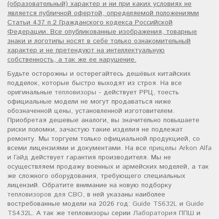
(образовательный) характер и ни при каких условиях не
является публичной офертой, определяемой положениями
Статьи 437 п.2 Гражданского кодекса Российской
Федерации. Все опубликованные изображения, товарные
знаки и логотипы носят в себе только ознакомительный
характер и не претендуют на интеллектуальную
собственность, а так же ее нарушение.
Будьте осторожны и остерегайтесь дешёвых китайских
подделок, которые быстро выходят из строя. На все
оригинальные
тепловизоры
- действует РРЦ, тоесть
официальные модели не могут продаваться ниже
обозначенной цены, установленной изготовителем.
Приобретая дешевые аналоги, вы значительно повышаете
риски поломки, зачастую такие изделия не подлежат
ремонту. Мы торгуем только официальной продукцией, со
всеми лицензиями и документами. На все
прицелы Arkon Alfa
и
Гайд
действует гарантия производителя. Мы не
осуществляем продажу военных и армейских моделей, а так
же сложного оборудования, требующего специальных
лицензий. Обратите внимание на новую подборку
тепловизоров для СВО
, в ней указаны наиболее
востребованные модели на 2026 год:
Guide TS632L
и
Guide
TS432L
. А так же тепловизоры серии
Лаборатория ППШ
и