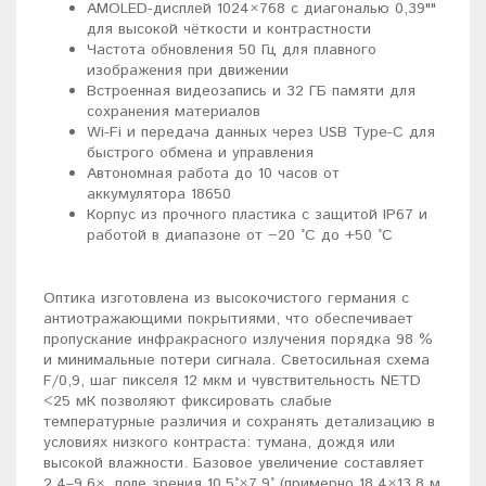
AMOLED-дисплей 1024×768 с диагональю 0,39""
для высокой чёткости и контрастности
Частота обновления 50 Гц для плавного
изображения при движении
Встроенная видеозапись и 32 ГБ памяти для
сохранения материалов
Wi-Fi и передача данных через USB Type-C для
быстрого обмена и управления
Автономная работа до 10 часов от
аккумулятора 18650
Корпус из прочного пластика с защитой IP67 и
работой в диапазоне от −20 °C до +50 °C
Оптика изготовлена из высокочистого германия с
антиотражающими покрытиями, что обеспечивает
пропускание инфракрасного излучения порядка 98 %
и минимальные потери сигнала. Светосильная схема
F/0,9, шаг пикселя 12 мкм и чувствительность NETD
<25 мК позволяют фиксировать слабые
температурные различия и сохранять детализацию в
условиях низкого контраста: тумана, дождя или
высокой влажности. Базовое увеличение составляет
2,4–9,6×, поле зрения 10,5°×7,9° (примерно 18,4×13,8 м