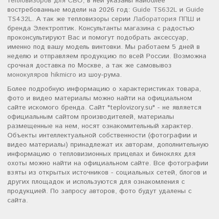
тепловизоров для СВО
, в ней указаны наиболее
востребованные модели на 2026 год:
Guide TS632L
и
Guide
TS432L
. А так же тепловизоры серии
Лаборатория ППШ
и
бренда Электроптик. Консультанты магазина с радостью
проконсультируют Вас и помогут подобрать аксессуар,
именно под вашу модель винтовки. Мы работаем 5 дней в
неделю и отправляем продукцию по всей России. Возможна
срочная доставка по Москве, а так же самовывоз
монокуляров hikmicro
из шоу-рума.
Более подробную информацию о характеристиках товара,
фото и видео материалы можно найти на официальном
сайте искомого бренда. Сайт "teplovizory.su" - не является
официальным сайтом производителей, материалы
размещенные на нем, носят ознакомительный характер.
Объекты интеллектуальной собственности (фотографии и
видео материалы) принадлежат их авторам, дополнительную
информацию о тепловизионных прицелах и биноклях для
охоты можно найти на официальном сайте. Все фотографии
взяты из открытых источников - социальных сетей, блогов и
других площадок и используются для ознакомления с
продукцией. По запросу авторов, фото будут удалены с
сайта.