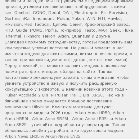
бинокли и насадки. Мы сотрудничаем с ведущими мировыми
производителями тепловизионного оборудования, такими
как: Combat, CONO, Dedal, DALI, Electrooptic, Flir, Farvision,
Gerffins, iRai, Innomount, Pulsar, Yukon, ATN,
HTI
, Hawke,
Hikvision,
Red Tactical
, Диполь, Зенит, Красногорский завод,
НПЗ, Guide, РОМЗ,
Pixfra
, Точприбор, Testo,
MAK
, Seek, Fluke,
Thermal,
Hikmicro
, Helion, Axion, Quantum и другие.
Благодаря прямому сотрудничеству, готовы предложить вам
комфортные условия поставок. На данный момент, у нас
имеются модели для охоты зимой, летом, в ночное время, а
так же при плохой видимости (в дождь, метель или туман).
Перед покупкой, вы можете сравнить модель с аналогами,
посмотреть фото и видео обзоры на сайте. Так же
настоятельно рекомендуем заехать к нам в магазин, чтобы
увидеть устройство в живую и получить расширенную
консультацию у экспертов. В наличии новинка этого года -
Pulsar Accolade 2 LRF
и
Pulsar Trail 3 LRF XR50
. Так же в
ближайшее время ожидается большое поступление
монокуляров Hikvision
. Клиентам магазина доступен
предзаказ на модели 2026 года:
Arkon Arma HR50
,
Arkon
Arma HR50L
,
Arkon Arma SR25L
,
Arkon Arma LR35L
и
Arkon
Arma SR25
- уточняйте подробности у операторов. Так же
обновилась линейка устройств, в которую вошли модели:
Arkon Nevis LN35
и
Arkon Nevis LN25
.