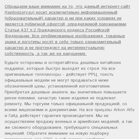
Обращаем ваше внимание на то, что данный интернет-сайт
(teplovizory.su) носит исключительно информационный
(образовательный) характер и ни при каких условиях не
является публичной офертой, определяемой положениями
Статьи 437 п.2 Гражданского кодекса Российской
Федерации. Все опубликованные изображения, товарные
знаки и логотипы носят в себе только ознакомительный
характер и не претендуют на интеллектуальную
собственность, а так же ее нарушение.
Будьте осторожны и остерегайтесь дешёвых китайских
подделок, которые быстро выходят из строя. На все
оригинальные
тепловизоры
- действует РРЦ, тоесть
официальные модели не могут продаваться ниже
обозначенной цены, установленной изготовителем.
Приобретая дешевые аналоги, вы значительно повышаете
риски поломки, зачастую такие изделия не подлежат
ремонту. Мы торгуем только официальной продукцией, со
всеми лицензиями и документами. На все
прицелы Arkon Alfa
и
Гайд
действует гарантия производителя. Мы не
осуществляем продажу военных и армейских моделей, а так
же сложного оборудования, требующего специальных
лицензий. Обратите внимание на новую подборку