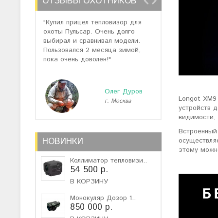
ОТЗЫВЫ ОХОТНИКОВ
"Купил прицел тепловизор для
"Отзывов о теп
охоты Пульсар. Очень долго
много, но спас
выбирал и сравнивал модели.
помогли подоб
Пользовался 2 месяца зимой,
не дорогую мо
пока очень доволен!"
монокуляр."
Олег Дуров
Longot XM9
г. Москва
г
устройств д
видимости, 
Встроенный
НОВИНКИ
осуществля
этому можн
Коллиматор тепловизи..
54 500 р.
В КОРЗИНУ
Монокуляр Дозор 1..
850 000 р.