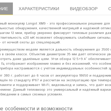
НИЕ
ХАРАКТЕРИСТИКИ
ВИДЕОБЗОР
нный монокуляр Longot XM9 - это профессиональное решение для 
льностью обнаружения, качественной матрицей и надёжной опти
шагом 12 мкм, прибор уверенно фиксирует тепловые различия даж
ствительность ≤20 мК позволяет обнаруживать слабейшие сигнал
- от ночной охоты до спецопераций.
реимуществом модели является дальность обнаружения до 3500 
 в своём классе. Объектив диаметром 35 мм даёт оптическое уве
отреть даже удалённые цели. Угол обзора 12.5×9.4° обеспечивае
0 Гц отображает изображение плавно и без искажений, что особе
прибора настраиваются с учётом индивидуальных особенностей з
т 380 г, работает до 6 часов от аккумулятора 18650 и поддержив
щён по стандарту IP67 и рассчитан на эксплуатацию при темпера
памяти и поддерживает Wi-Fi, видеовыход и запись, что даёт во
ремени. Данный тепловизор это универсальный и надёжный вариан
аблюдении в самых сложных условиях.
е особенности и возможности