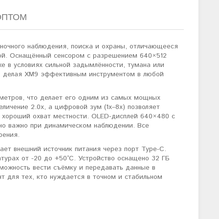
ОПТОМ
ночного наблюдения, поиска и охраны, отличающееся
кой. Оснащённый сенсором с разрешением 640×512
е в условиях сильной задымлённости, тумана или
ы, делая XM9 эффективным инструментом в любой
метров, что делает его одним из самых мощных
личение 2.0x, а цифровой зум (1x–8x) позволяет
т хороший охват местности. OLED-дисплей 640×480 с
нно важно при динамическом наблюдении. Все
рения.
ает внешний источник питания через порт Type-C.
турах от -20 до +50°C. Устройство оснащено 32 ГБ
зможность вести съёмку и передавать данные в
т для тех, кто нуждается в точном и стабильном