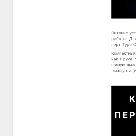
Питание уст
работы. Дл
порт Type-C
Компактный
как в руке,
полную пыле
эксплуатаци