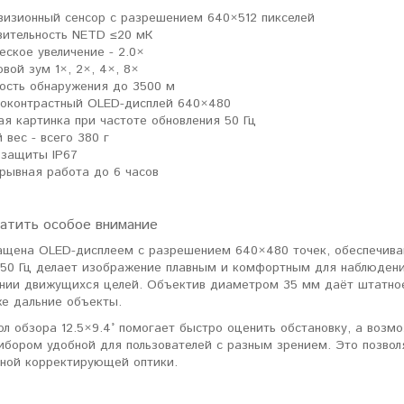
визионный сенсор с разрешением 640×512 пикселей
вительность NETD ≤20 мК
еское увеличение - 2.0×
вой зум 1×, 2×, 4×, 8×
ость обнаружения до 3500 м
оконтрастный OLED-дисплей 640×480
ая картинка при частоте обновления 50 Гц
 вес - всего 380 г
 защиты IP67
рывная работа до 6 часов
ратить особое внимание
ащена OLED-дисплеем с разрешением 640×480 точек, обеспечива
 50 Гц делает изображение плавным и комфортным для наблюдени
нии движущихся целей. Объектив диаметром 35 мм даёт штатное 
же дальние объекты.
л обзора 12.5×9.4° помогает быстро оценить обстановку, а возмо
рибором удобной для пользователей с разным зрением. Это позво
ьной корректирующей оптики.