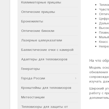
Коллиматорные прицелы
Тепло
Чувст
Оптические прицелы
Оптич
Цифро
Бронежилеты
Дальн
Высок
Оптические бинокли
Плавн
Малый
Лазерные целеуказатели
Класс
Непре
Баллистические очки с камерой
Адаптеры для тепловизоров
На что об
Модель осн
Генераторы
обновления
сопровожде
Города России
изучать да
Кронштейны для тепловизоров
Широкий уго
работу с п
Метеостанции
дополнител
Тепловизоры для защиты от