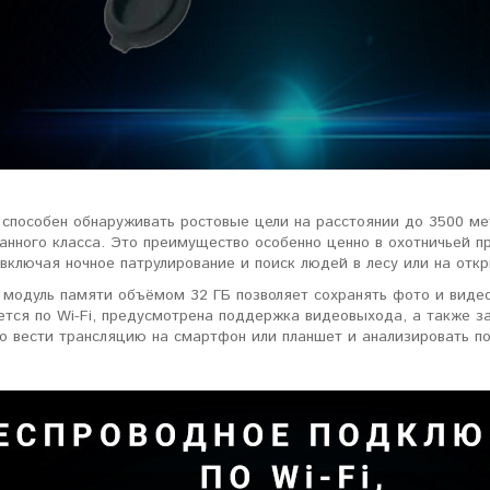
ловизорах Atak не
"Искал универсальный
ибо консультантам,
тепловизор для охоты днем и
рать отличную и
ночью. Спасибо Семену за
дель. Взял
грамотную консультацию. Очень
доволен своим прицелом
Nocpix
."
Виктор Жунов
Евгений Стародуб
 способен обнаруживать ростовые цели на расстоянии до 3500 ме
. Санкт-Петербург
г. Екатеринбург
анного класса. Это преимущество особенно ценно в охотничьей пр
включая ночное патрулирование и поиск людей в лесу или на отк
 модуль памяти объёмом 32 ГБ позволяет сохранять фото и видео
ется по Wi-Fi, предусмотрена поддержка видеовыхода, а также з
о вести трансляцию на смартфон или планшет и анализировать п