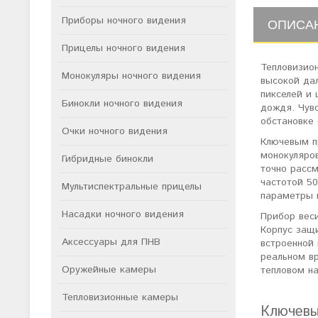
Приборы ночного видения
ОПИСА
Прицелы ночного видения
Тепловизио
Монокуляры ночного видения
высокой да
пикселей и 
Бинокли ночного видения
дождя. Чув
обстановке 
Очки ночного видения
Ключевым п
монокуляров
Гибридные бинокли
точно рассм
частотой 5
Мультиспектральные прицелы
параметры 
Насадки ночного видения
Прибор веси
Корпус защи
Аксессуары для ПНВ
встроенной 
реальном в
Оружейные камеры
тепловом н
Тепловизионные камеры
Ключевы