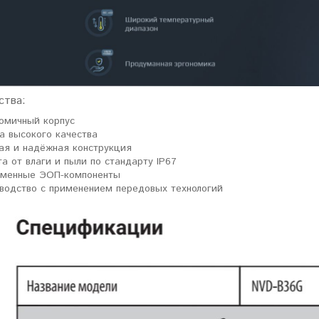
ловизорах Atak не
"Искал универсальный
ибо консультантам,
тепловизор для охоты днем и
рать отличную и
ночью. Спасибо Семену за
дель. Взял
грамотную консультацию. Очень
доволен своим прицелом
Nocpix
."
ства:
омичный корпус
Виктор Жунов
Евгений Стародуб
а высокого качества
ая и надёжная конструкция
. Санкт-Петербург
г. Екатеринбург
а от влаги и пыли по стандарту IP67
менные ЭОП-компоненты
водство с применением передовых технологий