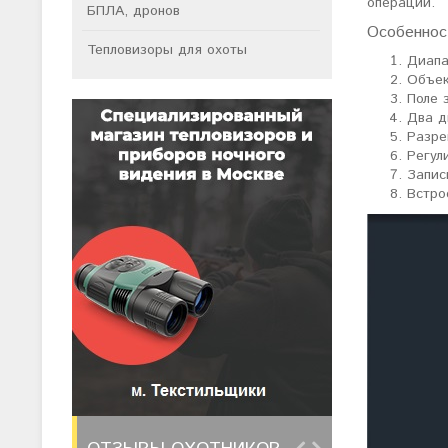
операций.
БПЛА, дронов
Особеннос
Тепловизоры для охоты
Диапа
Объек
Поле з
Два д
Разре
Регул
Запис
Встро