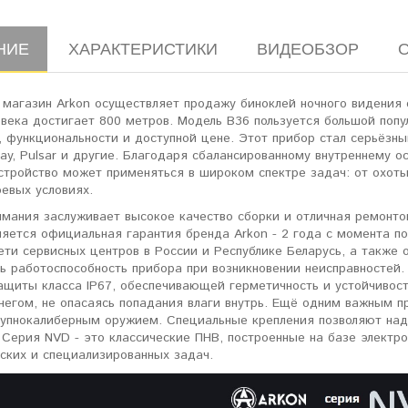
НИЕ
ХАРАКТЕРИСТИКИ
ВИДЕОБЗОР
магазин Arkon осуществляет продажу биноклей ночного видения 
века достигает 800 метров. Модель B36 пользуется большой попу
, функциональности и доступной цене. Этот прибор стал серьёзн
Ray, Pulsar и другие. Благодаря сбалансированному внутреннему
устройство может применяться в широком спектре задач: от охот
евых условиях.
мания заслуживает высокое качество сборки и отличная ремонтоп
яется официальная гарантия бренда Arkon - 2 года с момента по
ети сервисных центров в России и Республике Беларусь, а также
ь работоспособность прибора при возникновении неисправностей.
ащиты класса IP67, обеспечивающей герметичность и устойчивост
негом, не опасаясь попадания влаги внутрь. Ещё одним важным 
рупнокалиберным оружием. Специальные крепления позволяют над
 Серия NVD - это классические ПНВ, построенные на базе электр
ских и специализированных задач.