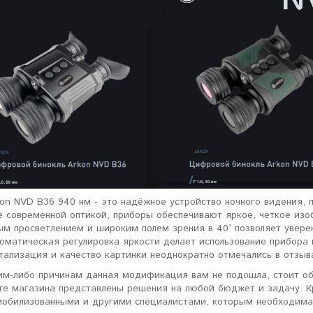
on NVD B36 940 нм - это надёжное устройство ночного видения, 
 современной оптикой, приборы обеспечивают яркое, чёткое изо
ым просветлением и широким полем зрения в 40° позволяет увере
томатическая регулировка яркости делает использование прибор
ализация и качество картинки неоднократно отмечались в отзыва
ким-либо причинам данная модификация вам не подошла, стоит об
те магазина представлены решения на любой бюджет и задачу. К
мобилизованными и другими специалистами, которым необходима 