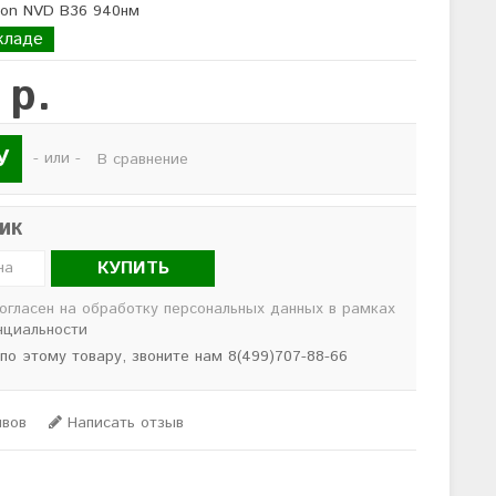
kon NVD B36 940нм
кладе
 р.
У
- или -
В сравнение
лик
КУПИТЬ
согласен на обработку персональных данных в рамках
нциальности
 по этому товару, звоните нам 8(499)707-88-66
ывов
Написать отзыв