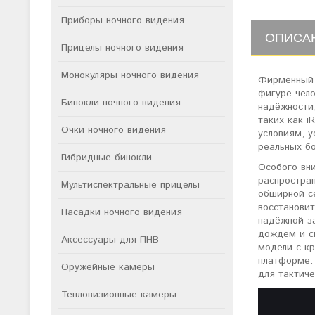
Приборы ночного видения
ОПИСА
Прицелы ночного видения
Монокуляры ночного видения
Фирменный 
фигуре чело
Бинокли ночного видения
надёжности
таких как i
Очки ночного видения
условиям, 
реальных бо
Гибридные бинокли
Особого вни
распростран
Мультиспектральные прицелы
обширной с
восстановит
Насадки ночного видения
надёжной з
дождём и с
Аксессуары для ПНВ
модели с к
платформе.
Оружейные камеры
для тактиче
Тепловизионные камеры