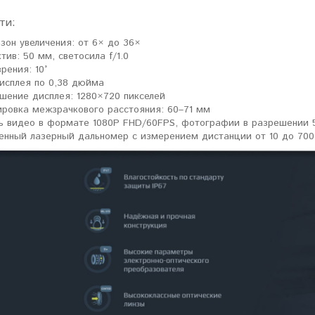
ти:
зон увеличения: от 6× до 36×
тив: 50 мм, светосила f/1.0
рения: 10°
исплея по 0,38 дюйма
шение дисплея: 1280×720 пикселей
ировка межзрачкового расстояния: 60–71 мм
ь видео в формате 1080P FHD/60FPS, фотографии в разрешении
енный лазерный дальномер с измерением дистанции от 10 до 700