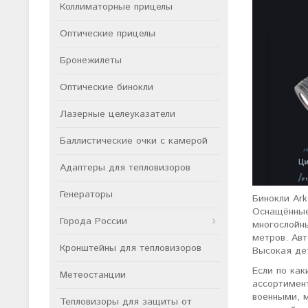
Коллиматорные прицелы
Оптические прицелы
Бронежилеты
Оптические бинокли
Лазерные целеуказатели
Баллистические очки с камерой
Адаптеры для тепловизоров
Генераторы
Бинокли Ark
Оснащённые
Города России
многослойн
метров. Ав
Кронштейны для тепловизоров
Высокая дет
Если по ка
Метеостанции
ассортимен
военными, 
Тепловизоры для защиты от