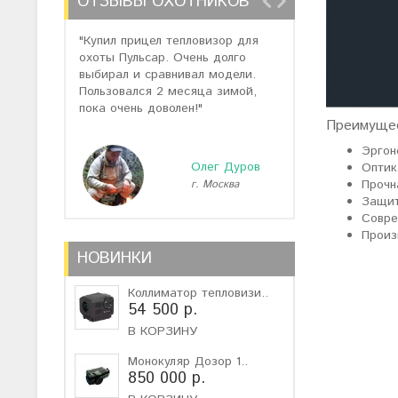
ОТЗЫВЫ ОХОТНИКОВ
"Купил прицел тепловизор для
"Отзывов о теп
охоты Пульсар. Очень долго
много, но спас
выбирал и сравнивал модели.
помогли подоб
Пользовался 2 месяца зимой,
не дорогую мо
пока очень доволен!"
монокуляр."
Преимуще
Эргон
Олег Дуров
Оптик
Прочн
г. Москва
г
Защит
Совре
Произ
НОВИНКИ
Коллиматор тепловизи..
54 500 р.
В КОРЗИНУ
Монокуляр Дозор 1..
850 000 р.