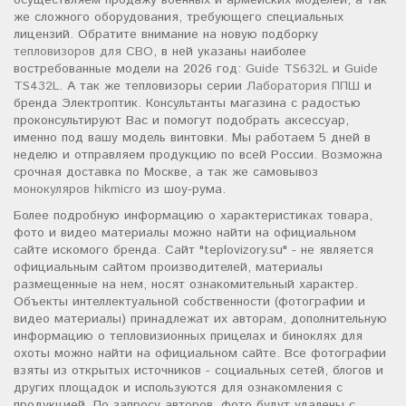
же сложного оборудования, требующего специальных
лицензий. Обратите внимание на новую подборку
тепловизоров для СВО
, в ней указаны наиболее
востребованные модели на 2026 год:
Guide TS632L
и
Guide
TS432L
. А так же тепловизоры серии
Лаборатория ППШ
и
бренда Электроптик. Консультанты магазина с радостью
проконсультируют Вас и помогут подобрать аксессуар,
именно под вашу модель винтовки. Мы работаем 5 дней в
неделю и отправляем продукцию по всей России. Возможна
срочная доставка по Москве, а так же самовывоз
монокуляров hikmicro
из шоу-рума.
Более подробную информацию о характеристиках товара,
фото и видео материалы можно найти на официальном
сайте искомого бренда. Сайт "teplovizory.su" - не является
официальным сайтом производителей, материалы
размещенные на нем, носят ознакомительный характер.
Объекты интеллектуальной собственности (фотографии и
видео материалы) принадлежат их авторам, дополнительную
информацию о тепловизионных прицелах и биноклях для
охоты можно найти на официальном сайте. Все фотографии
взяты из открытых источников - социальных сетей, блогов и
других площадок и используются для ознакомления с
продукцией. По запросу авторов, фото будут удалены с