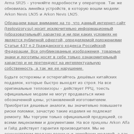
Arma SR25
- уточняйте подробности у операторов. Так же
обновилась линейка устройств, в которую вошли модели:
Arkon Nevis LN35
и
Arkon Nevis LN25
.
Обращаем ваше внимание на то, что данный интернет-сайт
(teplovizory.su) носит исключительно информационный
(образовательный) характер и ни при каких условиях не
является публичной офертой, определяемой положениями
Статьи 437 п.2 Гражданского кодекса Российской
Федерации. Все опубликованные изображения, товарные
знаки и логотипы носят в себе только ознакомительный
характер и не претендуют на интеллектуальную
собственность, а так же ее нарушение.
Будьте осторожны и остерегайтесь дешёвых китайских
подделок, которые быстро выходят из строя. На все
оригинальные
тепловизоры
- действует РРЦ, тоесть
официальные модели не могут продаваться ниже
обозначенной цены, установленной изготовителем.
Приобретая дешевые аналоги, вы значительно повышаете
риски поломки, зачастую такие изделия не подлежат
ремонту. Мы торгуем только официальной продукцией, со
всеми лицензиями и документами. На все
прицелы Arkon Alfa
и
Гайд
действует гарантия производителя. Мы не
осуществляем продажу военных и армейских моделей, а так