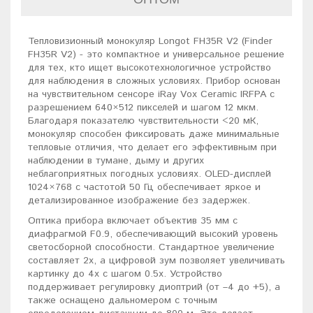
Тепловизионный монокуляр Longot FH35R V2 (Finder
FH35R V2) - это компактное и универсальное решение
для тех, кто ищет высокотехнологичное устройство
для наблюдения в сложных условиях. Прибор основан
на чувствительном сенсоре iRay Vox Ceramic IRFPA с
разрешением 640×512 пикселей и шагом 12 мкм.
Благодаря показателю чувствительности <20 мК,
монокуляр способен фиксировать даже минимальные
тепловые отличия, что делает его эффективным при
наблюдении в тумане, дыму и других
неблагоприятных погодных условиях. OLED-дисплей
1024×768 с частотой 50 Гц обеспечивает яркое и
детализированное изображение без задержек.
Оптика прибора включает объектив 35 мм с
диафрагмой F0.9, обеспечивающий высокий уровень
светосборной способности. Стандартное увеличение
составляет 2x, а цифровой зум позволяет увеличивать
картинку до 4x с шагом 0.5x. Устройство
поддерживает регулировку диоптрий (от –4 до +5), а
также оснащено дальномером с точным