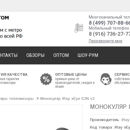
Многоканальный тел
8 (499) 707-88-6
Мобильный телефон 
8 (916) 736-27-7
Перезвоните мне
ОНТАКТЫ
ОБЗОРЫ
ОПТОМ
ШОУ-РУМ
ТИЯ КАЧЕСТВА
ОПТОВЫЕ ЦЕНЫ
СЕРВИС
ная гарантия
прямые цены от
собственн
епловизоры
производителей, скидки и
обслужива
акции
ляры тепловизоры
Монокуляр iRay xEye Е2N v2
МОНОКУЛЯР I
Производитель:
iRay
Код товара: iRay xE