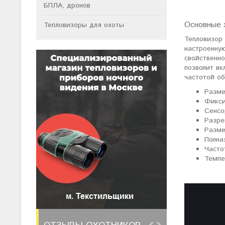
БПЛА, дронов
Основные 
Тепловизоры для охоты
Тепловизор 
настроенную
свойственно
позволит вк
частотой о
Разме
Фикси
Сенсо
Разре
Разме
Полна
Часто
Темпе