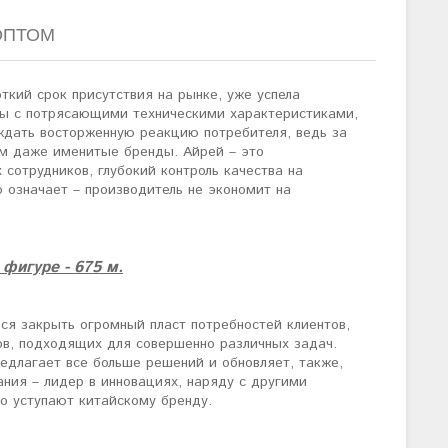
ОПТОМ
ткий срок присутствия на рынке, уже успела
оры с потрясающими техническими характеристиками,
ждать восторженную реакцию потребителя, ведь за
м даже именитые бренды. Айрей – это
сотрудников, глубокий контроль качества на
о означает – производитель не экономит на
фигуре - 675 м.
ься закрыть огромный пласт потребностей клиентов,
ов, подходящих для совершенно различных задач.
едлагает все больше решений и обновляет, также,
ания – лидер в инновациях, наряду с другими
о уступают китайскому бренду.