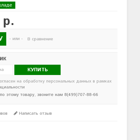
кладе
 р.
У
- или -
В сравнение
лик
КУПИТЬ
согласен на обработку персональных данных в рамках
нциальности
 по этому товару, звоните нам 8(499)707-88-66
ывов
Написать отзыв