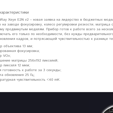
характеристики
iRay Xeye E2N v2 – новая заявка на лидерство в бюджетных моде
 на заводе фокусировку, колесо регулировки резкости, матрица 
му продвинутым моделям. Прибор готов к работе всего за нескол
лючать его только по необходимости, без нужды предварительног
бновления кадров, и потрясающей чувствительностью к разнице т
р объектива 13 мм;
рованная фокусировка;
р VOx;
шение матрицы 256x192 пикселей;
р пикселя 12 мкм;
я готовность к работе за 3 секунды;
та обновления 25 Гц;
ратурная чувствительность <40 mK.