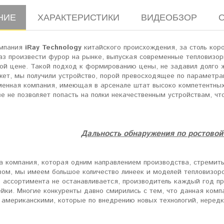
НИЕ
ХАРАКТЕРИСТИКИ
ВИДЕОБЗОР
омпания
iRay Technology
китайского происхождения, за столь коро
раз произвести фурор на рынке, выпуская современные тепловиз
ой цене. Такой подход к формированию цены, не задавил долго 
ет, мы получили устройство, порой превосходящее по параметра
менная компания, имеющая в арсенале штат высоко компетентных 
е не позволяет попасть на полки некачественным устройствам, чт
Дальность обнаружения по ростовой 
та компания, которая одним направлением производства, стремит
зом, мы имеем большое количество линеек и моделей тепловизор
 ассортимента не останавливается, производитель каждый год пр
йки. Многие конкуренты давно смирились с тем, что данная комп
 американскими, которые по внедрению новых технологий, нередк