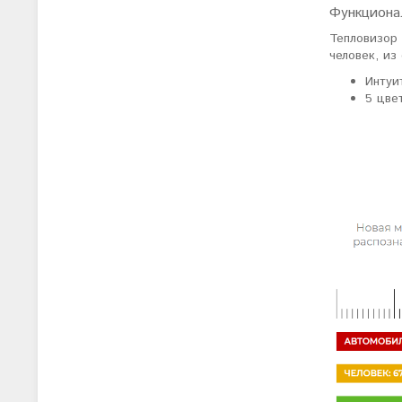
Функциона
Тепловизор
человек, из
Интуи
5 цве