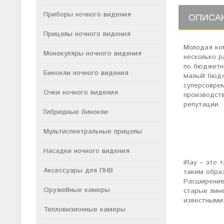
Приборы ночного видения
ОПИСА
Прицелы ночного видения
Молодая к
Монокуляры ночного видения
несколько 
по бюджетн
Бинокли ночного видения
малый бюдж
суперсовре
Очки ночного видения
производств
репутации.
Гибридные бинокли
Мультиспектральные прицелы
Насадки ночного видения
iRay – это 
Аксессуары для ПНВ
таким обра
Расширение
Оружейные камеры
старые лине
известными
Тепловизионные камеры