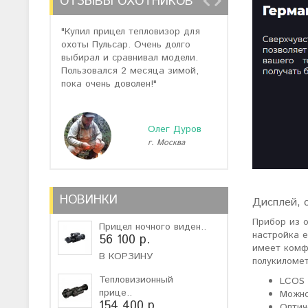
ОТЗЫВЫ ОХОТНИКОВ
"Купил прицел тепловизор для
"Отзывов о теп
охоты Пульсар. Очень долго
много, но спас
выбирал и сравнивал модели.
помогли подоб
Пользовался 2 месяца зимой,
не дорогую мо
пока очень доволен!"
монокуляр."
Олег Дуров
г. Москва
г
НОВИНКИ
Дисплей, 
Прибор из 
Прицел ночного виден..
настройка е
56 100 р.
имеет комфо
В КОРЗИНУ
полукиломе
Тепловизионный
LCOS 
прице..
Можно
154 400 р.
Оптич