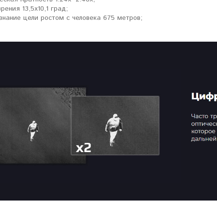
рения 13,5x10,1 град;
знание цели ростом с человека 675 метров;