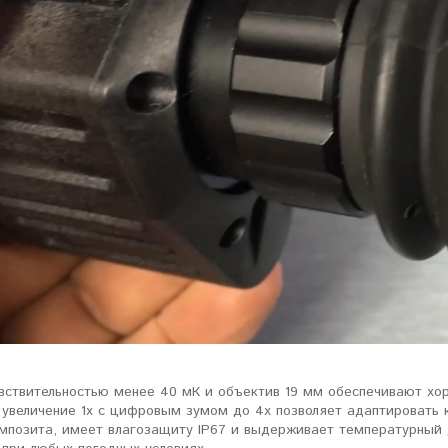
ловизорах Atak не
"Искал универсальный
ибо консультантам,
тепловизор для охоты днем и
рать отличную и
ночью. Спасибо Семену за
дель. Взял
грамотную консультацию. Очень
доволен своим прицелом
Nocpix
."
Виктор Жунов
Евгений Стародуб
. Санкт-Петербург
г. Екатеринбург
вствительностью менее 40 мК и объектив 19 мм обеспечивают хоро
увеличение 1x с цифровым зумом до 4x позволяет адаптировать к
мпозита, имеет влагозащиту IP67 и выдерживает температурный д