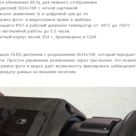
та обновления 60 Гц для плавного отображения
дисплей 1024x768 с четкой картинкой
еское увеличение 1x и цифровой зум до 4x
ржка фото- и видеозаписи прямо в приборе
защита IP67 и рабочий диапазон температур от -40°C до +50°C
 автономной работы до 5,5 часов
ктный корпус весом 254 г, произведено в США
ащен OLED-дисплеем с разрешением 1024x768, который передает 
ти. Простое управление реализовано через три кнопки, что позво
записи фото и видео дает возможность фиксировать наблюдения 
ередачу данных на внешние носители.