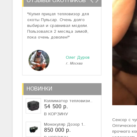
ОТЗЫВЫ ОХОТНИКОВ
"Купил прицел тепловизор для
"Отзывов о теп
охоты Пульсар. Очень долго
много, но спас
выбирал и сравнивал модели.
помогли подоб
Пользовался 2 месяца зимой,
не дорогую мо
пока очень доволен!"
монокуляр."
Олег Дуров
г. Москва
г
НОВИНКИ
Коллиматор тепловизи..
54 500 р.
В КОРЗИНУ
Сенсор с чу
Монокуляр Дозор 1..
Оптическое 
850 000 р.
прочного ко