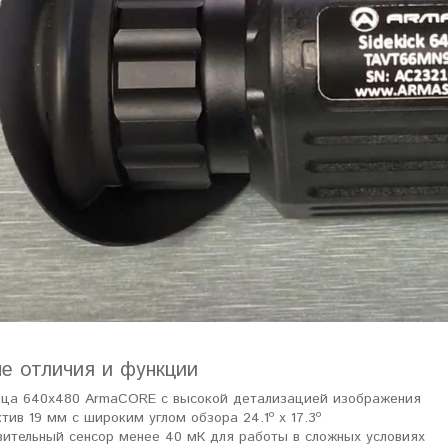
е отличия и функции
ца 640x480 ArmaCORE с высокой детализацией изображения
тив 19 мм с широким углом обзора 24.1º x 17.3º
вительный сенсор менее 40 мК для работы в сложных условиях