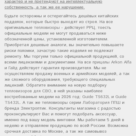
характер и не претендуют на интеллектуальную
собственность, а так же ее нарушение.
Будьте осторожны и остерегайтесь дешёвых китайских
подделок, которые быстро выходят из строя. На все
оригинальные
тепловизоры
- действует РРЦ, тоесть
официальные модели не могут продаваться ниже
обозначенной цены, установленной изготовителем.
Приобретая дешевые аналоги, вы значительно повышаете
риски поломки, зачастую такие изделия не подлежат
ремонту. Мы торгуем только официальной продукцией, со
всеми лицензиями и документами. На все
прицелы Arkon Alfa
и
Гайд
действует гарантия производителя. Мы не
осуществляем продажу военных и армейских моделей, а так
же сложного оборудования, требующего специальных
лицензий. Обратите внимание на новую подборку
тепловизоров для СВО
, в ней указаны наиболее
востребованные модели на 2026 год:
Guide TS632L
и
Guide
TS432L
. А так же тепловизоры серии
Лаборатория ППШ
и
бренда Электроптик. Консультанты магазина с радостью
проконсультируют Вас и помогут подобрать аксессуар,
именно под вашу модель винтовки. Мы работаем 5 дней в
неделю и отправляем продукцию по всей России. Возможна
срочная доставка по Москве, а так же самовывоз