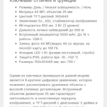
Ключевые отличия и функции
Режимы День / Низкая освещенность / Ночь
Матрица 40 МП, объектив 25 мм
Цветной TFT-дисплей 360x640
Увеличение 5x...40x, стабилизатор изображения
ИК-подсветка 850 нм, 3 Вт (3 уровня)
Дальность ночных наблюдений до 600 м
Встроенный аккумулятор 5000 мАч. До 16 ч
работы. USB-C
Запись фото 40 МП/видео 4К со звуком, на
microSD карту до 128 ГБ
Фонарик LED 1 Вт (режим постоянный, стробо)
Защита IP65, работа при -10...+50 °C
Размеры 150x203x68 мм, вес 700 г
Одним из ключевых преимуществ данной модели
является 8-кратное цифровое увеличение, которое
позволяет рассматривать удаленные объекты с
высокой степенью детализации. Встроенный
объектив диаметром 25 мм гарантирует
светосильность и качественную передачу
изображения, а TFT-дисплей с диагональю 3 дюйма и