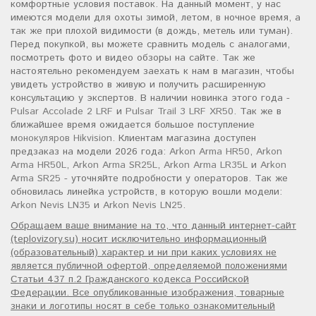
комфортные условия поставок. На данный момент, у нас
имеются модели для охоты зимой, летом, в ночное время, а
так же при плохой видимости (в дождь, метель или туман).
Перед покупкой, вы можете сравнить модель с аналогами,
посмотреть фото и видео обзоры на сайте. Так же
настоятельно рекомендуем заехать к нам в магазин, чтобы
увидеть устройство в живую и получить расширенную
консультацию у экспертов. В наличии новинка этого года -
Pulsar Accolade 2 LRF
и
Pulsar Trail 3 LRF XR50
. Так же в
ближайшее время ожидается большое поступление
монокуляров Hikvision
. Клиентам магазина доступен
предзаказ на модели 2026 года:
Arkon Arma HR50
,
Arkon
Arma HR50L
,
Arkon Arma SR25L
,
Arkon Arma LR35L
и
Arkon
Arma SR25
- уточняйте подробности у операторов. Так же
обновилась линейка устройств, в которую вошли модели:
Arkon Nevis LN35
и
Arkon Nevis LN25
.
Обращаем ваше внимание на то, что данный интернет-сайт
(teplovizory.su) носит исключительно информационный
(образовательный) характер и ни при каких условиях не
является публичной офертой, определяемой положениями
Статьи 437 п.2 Гражданского кодекса Российской
Федерации. Все опубликованные изображения, товарные
знаки и логотипы носят в себе только ознакомительный