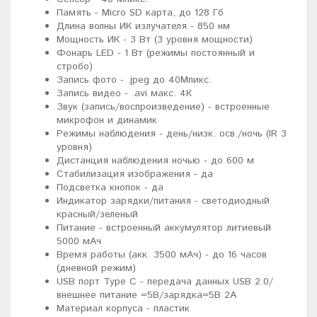
Память - Micro SD карта, до 128 Гб
Длина волны ИК излучателя - 850 нм
Мощность ИК - 3 Вт (3 уровня мощности)
Фонарь LED - 1 Вт (режимы постоянный и
стробо)
Запись фото - .jpeg до 40Мпикс.
Запись видео - .avi макс. 4К
Звук (запись/воспроизведение) - встроенные
микрофон и динамик
Режимы наблюдения - день/низк. осв./ночь (IR 3
уровня)
Дистанция наблюдения ночью - до 600 м
Стабилизация изображения - да
Подсветка кнопок - да
Индикатор зарядки/питания - светодиодный
красный/зеленый
Питание - встроенный аккумулятор литиевый
5000 мАч
Время работы (акк. 3500 мАч) - до 16 часов
(дневной режим)
USB порт Type C - передача данных USB 2.0/
внешнее питание =5В/зарядка=5В 2А
Материал корпуса - пластик