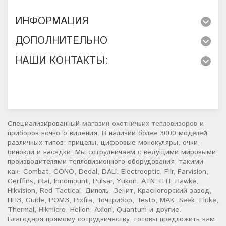
ИНФОРМАЦИЯ
ДОПОЛНИТЕЛЬНО
НАШИ КОНТАКТЫ:
Специализированный
магазин охотничьих тепловизоров
и
приборов ночного видения. В наличии более 3000 моделей
различных типов: прицелы, цифровые монокуляры, очки,
бинокли и насадки. Мы сотрудничаем с ведущими мировыми
производителями тепловизионного оборудования, такими
как: Combat, CONO, Dedal, DALI, Electrooptic, Flir, Farvision,
Gerffins, iRai, Innomount, Pulsar, Yukon, ATN,
HTI
, Hawke,
Hikvision,
Red Tactical
, Диполь, Зенит, Красногорский завод,
НПЗ, Guide, РОМЗ,
Pixfra
, Точприбор, Testo,
MAK
, Seek, Fluke,
Thermal,
Hikmicro
, Helion, Axion, Quantum и другие.
Благодаря прямому сотрудничеству, готовы предложить вам