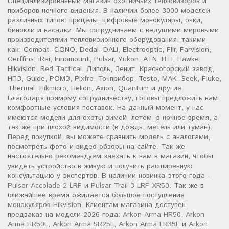
Специализированный
магазин охотничьих тепловизоров
и
приборов ночного видения. В наличии более 3000 моделей
различных типов: прицелы, цифровые монокуляры, очки,
бинокли и насадки. Мы сотрудничаем с ведущими мировыми
производителями тепловизионного оборудования, такими
как: Combat, CONO, Dedal, DALI, Electrooptic, Flir, Farvision,
Gerffins, iRai, Innomount, Pulsar, Yukon, ATN,
HTI
, Hawke,
Hikvision,
Red Tactical
, Диполь, Зенит, Красногорский завод,
НПЗ, Guide, РОМЗ,
Pixfra
, Точприбор, Testo,
MAK
, Seek, Fluke,
Thermal,
Hikmicro
, Helion, Axion, Quantum и другие.
Благодаря прямому сотрудничеству, готовы предложить вам
комфортные условия поставок. На данный момент, у нас
имеются модели для охоты зимой, летом, в ночное время, а
так же при плохой видимости (в дождь, метель или туман).
Перед покупкой, вы можете сравнить модель с аналогами,
посмотреть фото и видео обзоры на сайте. Так же
настоятельно рекомендуем заехать к нам в магазин, чтобы
увидеть устройство в живую и получить расширенную
консультацию у экспертов. В наличии новинка этого года -
Pulsar Accolade 2 LRF
и
Pulsar Trail 3 LRF XR50
. Так же в
ближайшее время ожидается большое поступление
монокуляров Hikvision
. Клиентам магазина доступен
предзаказ на модели 2026 года:
Arkon Arma HR50
,
Arkon
Arma HR50L
,
Arkon Arma SR25L
,
Arkon Arma LR35L
и
Arkon