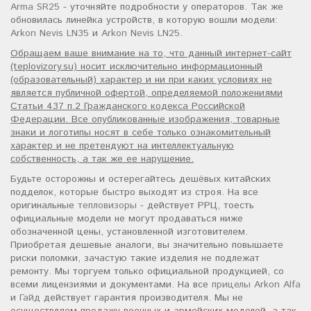
Arma SR25
- уточняйте подробности у операторов. Так же
обновилась линейка устройств, в которую вошли модели:
Arkon Nevis LN35
и
Arkon Nevis LN25
.
Обращаем ваше внимание на то, что данный интернет-сайт
(teplovizory.su) носит исключительно информационный
(образовательный) характер и ни при каких условиях не
является публичной офертой, определяемой положениями
Статьи 437 п.2 Гражданского кодекса Российской
Федерации. Все опубликованные изображения, товарные
знаки и логотипы носят в себе только ознакомительный
характер и не претендуют на интеллектуальную
собственность, а так же ее нарушение.
Будьте осторожны и остерегайтесь дешёвых китайских
подделок, которые быстро выходят из строя. На все
оригинальные
тепловизоры
- действует РРЦ, тоесть
официальные модели не могут продаваться ниже
обозначенной цены, установленной изготовителем.
Приобретая дешевые аналоги, вы значительно повышаете
риски поломки, зачастую такие изделия не подлежат
ремонту. Мы торгуем только официальной продукцией, со
всеми лицензиями и документами. На все
прицелы Arkon Alfa
и
Гайд
действует гарантия производителя. Мы не