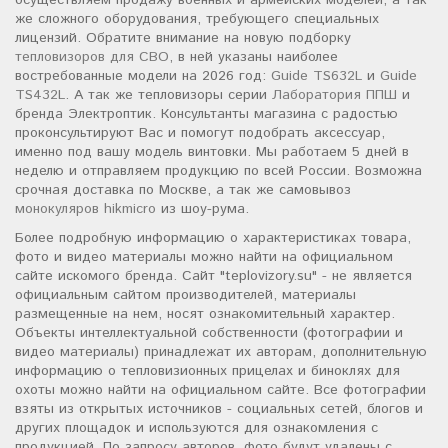
осуществляем продажу военных и армейских моделей, а так
же сложного оборудования, требующего специальных
лицензий. Обратите внимание на новую подборку
тепловизоров для СВО
, в ней указаны наиболее
востребованные модели на 2026 год:
Guide TS632L
и
Guide
TS432L
. А так же тепловизоры серии
Лаборатория ППШ
и
бренда Электроптик. Консультанты магазина с радостью
проконсультируют Вас и помогут подобрать аксессуар,
именно под вашу модель винтовки. Мы работаем 5 дней в
неделю и отправляем продукцию по всей России. Возможна
срочная доставка по Москве, а так же самовывоз
монокуляров hikmicro
из шоу-рума.
Более подробную информацию о характеристиках товара,
фото и видео материалы можно найти на официальном
сайте искомого бренда. Сайт "teplovizory.su" - не является
официальным сайтом производителей, материалы
размещенные на нем, носят ознакомительный характер.
Объекты интеллектуальной собственности (фотографии и
видео материалы) принадлежат их авторам, дополнительную
информацию о тепловизионных прицелах и биноклях для
охоты можно найти на официальном сайте. Все фотографии
взяты из открытых источников - социальных сетей, блогов и
других площадок и используются для ознакомления с
продукцией. По запросу авторов, фото будут удалены с