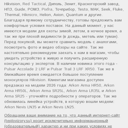
Hikvision,
Red Tactical
, Диполь, Зенит, Красногорский завод,
НПЗ, Guide, РОМЗ,
Pixfra
, Точприбор, Testo,
MAK
, Seek, Fluke,
Thermal,
Hikmicro
, Helion, Axion, Quantum и другие.
Благодаря прямому сотрудничеству, готовы предложить вам
комфортные условия поставок. На данный момент, у нас
имеются модели для охоты зимой, летом, в ночное время, а
так же при плохой видимости (в дождь, метель или туман).
Перед покупкой, вы можете сравнить модель с аналогами,
посмотреть фото и видео обзоры на сайте. Так же
настоятельно рекомендуем заехать к нам в магазин, чтобы
увидеть устройство в живую и получить расширенную
консультацию у экспертов. В наличии новинка этого года -
Pulsar Accolade 2 LRF
и
Pulsar Trail 3 LRF XR50
. Так же в
ближайшее время ожидается большое поступление
монокуляров Hikvision
. Клиентам магазина доступен
предзаказ на модели 2026 года:
Arkon Arma HR50
,
Arkon
Arma HR50L
,
Arkon Arma SR25L
,
Arkon Arma LR35L
и
Arkon
Arma SR25
- уточняйте подробности у операторов. Так же
обновилась линейка устройств, в которую вошли модели:
Arkon Nevis LN35
и
Arkon Nevis LN25
.
Обращаем ваше внимание на то, что данный интернет-сайт
(teplovizory.su) носит исключительно информационный
(образовательный) характер и ни при каких условиях не