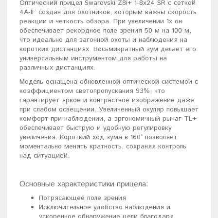
Оптический прицел Swarovski Z8i+ 1-8x24 SR с сеткой
4A-IF создан для охотников, которым важны скорость
реакции и четкость обзора. При увеличении 1x он
обеспечивает рекордное поле зрения 50 м на 100 м,
что идеально для загонной охоты и наблюдения на
коротких дистанциях. Восьмикратный зум делает его
универсальным инструментом для работы на
различных дистанциях.
Модель оснащена обновленной оптической системой с
коэффициентом светопропускания 93%, что
гарантирует яркое и контрастное изображение даже
при слабом освещении. Увеличенный окуляр повышает
комфорт при наблюдении, а эргономичный рычаг TL+
обеспечивает быструю и удобную регулировку
увеличения. Короткий ход зума в 160° позволяет
моментально менять кратность, сохраняя контроль
над ситуацией.
Основные характеристики прицела:
Потрясающее поле зрения
Исключительное удобство наблюдения и
ускоренное обнаружение цели благодаря