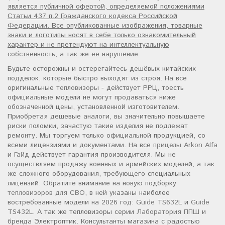
является публичной офертой, определяемой положениями
Статьи 437 п.2 Гражданского кодекса Российской
Федерации. Все опубликованные изображения, товарные
знаки и логотипы носят в себе только ознакомительный
характер и не претендуют на интеллектуальную
собственность, а так же ее нарушение.
Будьте осторожны и остерегайтесь дешёвых китайских
подделок, которые быстро выходят из строя. На все
оригинальные
тепловизоры
- действует РРЦ, тоесть
официальные модели не могут продаваться ниже
обозначенной цены, установленной изготовителем.
Приобретая дешевые аналоги, вы значительно повышаете
риски поломки, зачастую такие изделия не подлежат
ремонту. Мы торгуем только официальной продукцией, со
всеми лицензиями и документами. На все
прицелы Arkon Alfa
и
Гайд
действует гарантия производителя. Мы не
осуществляем продажу военных и армейских моделей, а так
же сложного оборудования, требующего специальных
лицензий. Обратите внимание на новую подборку
тепловизоров для СВО
, в ней указаны наиболее
востребованные модели на 2026 год:
Guide TS632L
и
Guide
TS432L
. А так же тепловизоры серии
Лаборатория ППШ
и
бренда Электроптик. Консультанты магазина с радостью