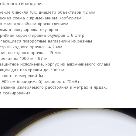
собенности модели:
чение бинокля 10х, диаметр объективов 42 мм
еская схема с применением Roof-призм
а с многослойным просветлением
льная фокусировка окуляров
рийная корректировка окуляров ± 8 дптр.
гающиеся поворотные наглазники из резины
тр выходного зрачка - 4,2 мм.
ние выходного зрачка - 19 мм.
зрения на 1000 м - 87 м.
защитное исполнение, корпус из алюминиевого сплава
нции для измерений до 3000 м
шность измерений 1м
 905 нм (невидимый), мощность 75мВт.
ажение измеряемого расстояния в метрах и ярдах,
 сканирования