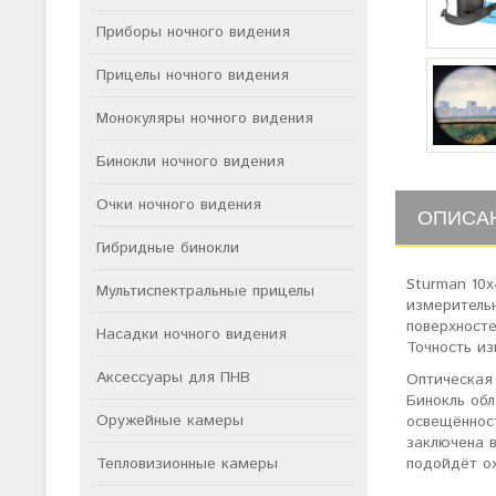
Приборы ночного видения
Прицелы ночного видения
Монокуляры ночного видения
Бинокли ночного видения
Очки ночного видения
ОПИСА
Гибридные бинокли
Sturman 10
Мультиспектральные прицелы
измеритель
поверхносте
Насадки ночного видения
Точность из
Аксессуары для ПНВ
Оптическая
Бинокль об
Оружейные камеры
освещённост
заключена 
Тепловизионные камеры
подойдёт о