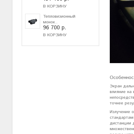
В КОРЗИНУ
Тепловизионный
монок..
96 700 р.
В КОРЗИНУ
Особеннос
Экран даль
влияние на
непосредст
точнее резу
Излучение 
стандартам
дистанции 
множествен