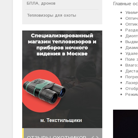
БПЛА, дронов
Главные о
Увели
Тепловизоры для охоты
Оптич
Оптик
Разде
Диопт
Выдви
Диаме
Удале
Поле 
Влаго
Диста
Погре
Лазер
Отобр
Режим