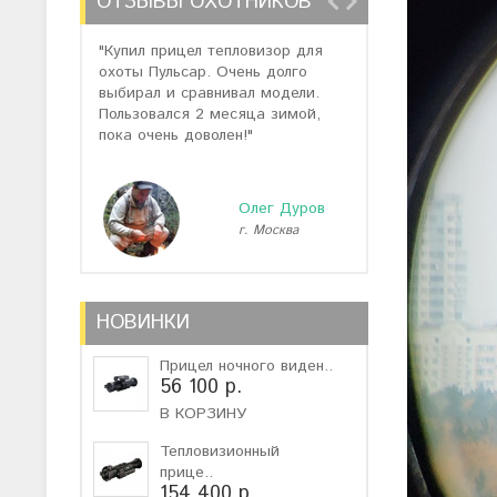
ОТЗЫВЫ ОХОТНИКОВ
"Купил прицел тепловизор для
"Отзывов о теп
охоты Пульсар. Очень долго
много, но спас
выбирал и сравнивал модели.
помогли подоб
Пользовался 2 месяца зимой,
не дорогую мо
пока очень доволен!"
монокуляр."
Олег Дуров
г. Москва
г
НОВИНКИ
Прицел ночного виден..
56 100 р.
В КОРЗИНУ
Тепловизионный
прице..
154 400 р.