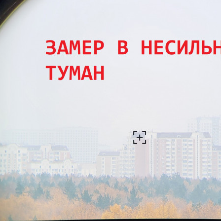
ловизорах Atak не
"Искал универсальный
ибо консультантам,
тепловизор для охоты днем и
рать отличную и
ночью. Спасибо Семену за
дель. Взял
грамотную консультацию. Очень
доволен своим прицелом
Nocpix
."
Виктор Жунов
Евгений Стародуб
. Санкт-Петербург
г. Екатеринбург