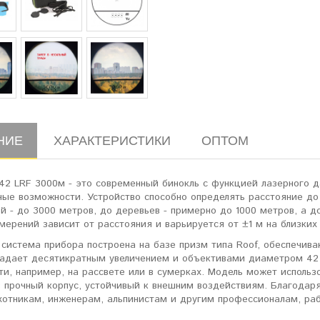
НИЕ
ХАРАКТЕРИСТИКИ
ОПТОМ
x42 LRF 3000м - это современный бинокль с функцией лазерного 
ные возможности. Устройство способно определять расстояние д
й - до 3000 метров, до деревьев - примерно до 1000 метров, а д
мерений зависит от расстояния и варьируется от ±1 м на близки
 система прибора построена на базе призм типа Roof, обеспечив
ладает десятикратным увеличением и объективами диаметром 42 
и, например, на рассвете или в сумерках. Модель может использо
в прочный корпус, устойчивый к внешним воздействиям. Благодар
хотникам, инженерам, альпинистам и другим профессионалам, ра