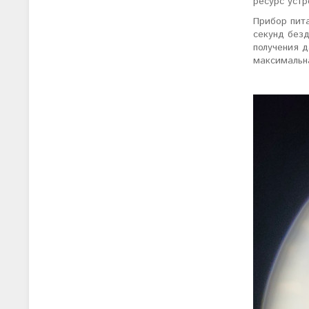
ресурс устр
Прибор пит
секунд без
получения д
максимальн