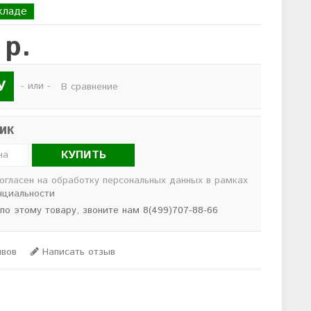
кладе
 р.
У
- или -
В сравнение
лик
КУПИТЬ
согласен на обработку персональных данных в рамках
нциальности
 по этому товару, звоните нам 8(499)707-88-66
ывов
Написать отзыв