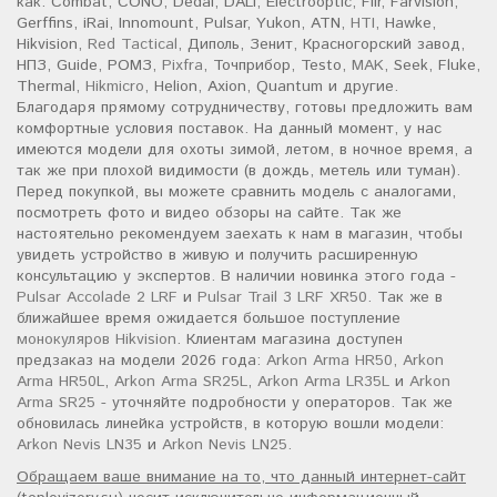
как: Combat, CONO, Dedal, DALI, Electrooptic, Flir, Farvision,
Gerffins, iRai, Innomount, Pulsar, Yukon, ATN,
HTI
, Hawke,
Hikvision,
Red Tactical
, Диполь, Зенит, Красногорский завод,
НПЗ, Guide, РОМЗ,
Pixfra
, Точприбор, Testo,
MAK
, Seek, Fluke,
Thermal,
Hikmicro
, Helion, Axion, Quantum и другие.
Благодаря прямому сотрудничеству, готовы предложить вам
комфортные условия поставок. На данный момент, у нас
имеются модели для охоты зимой, летом, в ночное время, а
так же при плохой видимости (в дождь, метель или туман).
Перед покупкой, вы можете сравнить модель с аналогами,
посмотреть фото и видео обзоры на сайте. Так же
настоятельно рекомендуем заехать к нам в магазин, чтобы
увидеть устройство в живую и получить расширенную
консультацию у экспертов. В наличии новинка этого года -
Pulsar Accolade 2 LRF
и
Pulsar Trail 3 LRF XR50
. Так же в
ближайшее время ожидается большое поступление
монокуляров Hikvision
. Клиентам магазина доступен
предзаказ на модели 2026 года:
Arkon Arma HR50
,
Arkon
Arma HR50L
,
Arkon Arma SR25L
,
Arkon Arma LR35L
и
Arkon
Arma SR25
- уточняйте подробности у операторов. Так же
обновилась линейка устройств, в которую вошли модели:
Arkon Nevis LN35
и
Arkon Nevis LN25
.
Обращаем ваше внимание на то, что данный интернет-сайт