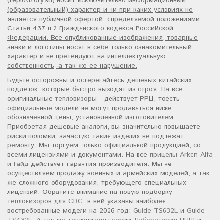
(teplovizory.su) носит исключительно информационный
(образовательный) характер и ни при каких условиях не
является публичной офертой, определяемой положениями
Статьи 437 п.2 Гражданского кодекса Российской
Федерации. Все опубликованные изображения, товарные
знаки и логотипы носят в себе только ознакомительный
характер и не претендуют на интеллектуальную
собственность, а так же ее нарушение.
Будьте осторожны и остерегайтесь дешёвых китайских
подделок, которые быстро выходят из строя. На все
оригинальные
тепловизоры
- действует РРЦ, тоесть
официальные модели не могут продаваться ниже
обозначенной цены, установленной изготовителем.
Приобретая дешевые аналоги, вы значительно повышаете
риски поломки, зачастую такие изделия не подлежат
ремонту. Мы торгуем только официальной продукцией, со
всеми лицензиями и документами. На все
прицелы Arkon Alfa
и
Гайд
действует гарантия производителя. Мы не
осуществляем продажу военных и армейских моделей, а так
же сложного оборудования, требующего специальных
лицензий. Обратите внимание на новую подборку
тепловизоров для СВО
, в ней указаны наиболее
востребованные модели на 2026 год:
Guide TS632L
и
Guide