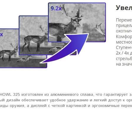
ловизорах Atak не
"Искал универсальный
ибо консультантам,
тепловизор для охоты днем и
рать отличную и
ночью. Спасибо Семену за
дель. Взял
грамотную консультацию. Очень
доволен своим прицелом
Nocpix
."
Виктор Жунов
Евгений Стародуб
. Санкт-Петербург
г. Екатеринбург
HOWL 325 изготовлен из алюминиевого сплава, что гарантирует з
й дизайн обеспечивает удобное удержание и легкий доступ к орг
виды оружия, а дисплей с четкой картинкой и эргономичные пере