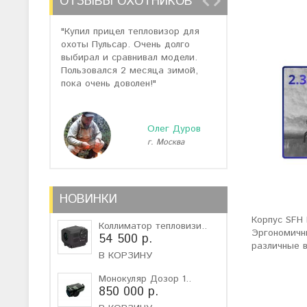
ОТЗЫВЫ ОХОТНИКОВ
"Купил прицел тепловизор для
"Отзывов о теп
охоты Пульсар. Очень долго
много, но спас
выбирал и сравнивал модели.
помогли подоб
Пользовался 2 месяца зимой,
не дорогую мо
пока очень доволен!"
монокуляр."
Олег Дуров
г. Москва
г
НОВИНКИ
Корпус SFH 
Коллиматор тепловизи..
Эргономичны
54 500 р.
различные 
В КОРЗИНУ
Монокуляр Дозор 1..
850 000 р.