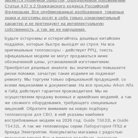
является публичной офертой, определяемой положениями
Статьи 437 п.2 Гражданского кодекса Российской
Федерации. Все опубликованные изображения, товарные
знаки и логотипы носят в себе только ознакомительный
характер и не претендуют на интеллектуальную
собственность, а так же ее нарушение.
Будьте осторожны и остерегайтесь дешёвых китайских
подделок, которые быстро выходят из строя. На все
оригинальные
тепловизоры
- действует РРЦ, тоесть
официальные модели не могут продаваться ниже
обозначенной цены, установленной изготовителем.
Приобретая дешевые аналоги, вы значительно повышаете
риски поломки, зачастую такие изделия не подлежат
ремонту. Мы торгуем только официальной продукцией, со
всеми лицензиями и документами. На все
прицелы Arkon Alfa
и
Гайд
действует гарантия производителя. Мы не
осуществляем продажу военных и армейских моделей, а так
же сложного оборудования, требующего специальных
лицензий. Обратите внимание на новую подборку
тепловизоров для СВО
, в ней указаны наиболее
востребованные модели на 2026 год:
Guide TS632L
и
Guide
TS432L
. А так же тепловизоры серии
Лаборатория ППШ
и
бренда Электроптик. Консультанты магазина с радостью