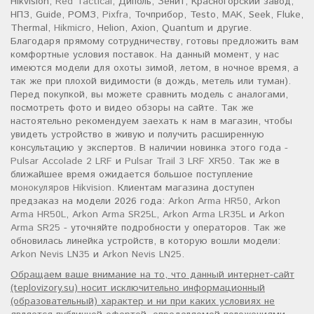
Hikvision,
Red Tactical
, Диполь, Зенит, Красногорский завод,
НПЗ, Guide, РОМЗ,
Pixfra
, Точприбор, Testo,
MAK
, Seek, Fluke,
Thermal,
Hikmicro
, Helion, Axion, Quantum и другие.
Благодаря прямому сотрудничеству, готовы предложить вам
комфортные условия поставок. На данный момент, у нас
имеются модели для охоты зимой, летом, в ночное время, а
так же при плохой видимости (в дождь, метель или туман).
Перед покупкой, вы можете сравнить модель с аналогами,
посмотреть фото и видео обзоры на сайте. Так же
настоятельно рекомендуем заехать к нам в магазин, чтобы
увидеть устройство в живую и получить расширенную
консультацию у экспертов. В наличии новинка этого года -
Pulsar Accolade 2 LRF
и
Pulsar Trail 3 LRF XR50
. Так же в
ближайшее время ожидается большое поступление
монокуляров Hikvision
. Клиентам магазина доступен
предзаказ на модели 2026 года:
Arkon Arma HR50
,
Arkon
Arma HR50L
,
Arkon Arma SR25L
,
Arkon Arma LR35L
и
Arkon
Arma SR25
- уточняйте подробности у операторов. Так же
обновилась линейка устройств, в которую вошли модели:
Arkon Nevis LN35
и
Arkon Nevis LN25
.
Обращаем ваше внимание на то, что данный интернет-сайт
(teplovizory.su) носит исключительно информационный
(образовательный) характер и ни при каких условиях не